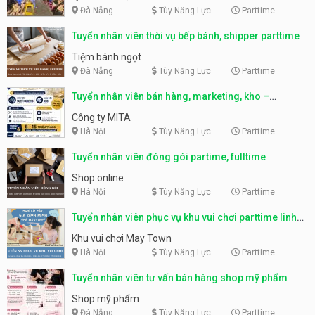
Đà Nẵng
Tùy Năng Lực
Parttime
Tuyển nhân viên thời vụ bếp bánh, shipper parttime
Tiệm bánh ngọt
Đà Nẵng
Tùy Năng Lực
Parttime
Tuyển nhân viên bán hàng, marketing, kho –
parttime, fulltime
Công ty MITA
Hà Nội
Tùy Năng Lực
Parttime
Tuyển nhân viên đóng gói partime, fulltime
Shop online
Hà Nội
Tùy Năng Lực
Parttime
Tuyển nhân viên phục vụ khu vui chơi parttime linh
động
Khu vui chơi May Town
Hà Nội
Tùy Năng Lực
Parttime
Tuyển nhân viên tư vấn bán hàng shop mỹ phẩm
Shop mỹ phẩm
Đà Nẵng
Tùy Năng Lực
Parttime