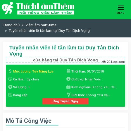
Skip to content
MENU
Trang chủ
Việc làm part-time
Tuyển nhân viên lễ tân làm tại Duy Tân Dịch Vọng
Tuyển nhân viên lễ tân làm tại Duy Tân Dịch
Vọng
cửa hàng tại Duy Tân Dịch Vọng
22 Lượt xem
Mức Lương:
Tùy Năng Lực
Thời Hạn:
01/04/2018
Ca làm:
Tùy chọn
Chức vụ:
Nhân Viên
Số lượng:
5
Kinh nghiệm:
Không Yêu Cầu
Bằng cấp:
Giới tính:
Không Yêu Cầu
Ứng Tuyển Ngay
Mô Tả Công Việc