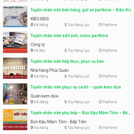
Tuyển nhân viên bán hàng, giữ xe parttime – Kibo Kid
KIBO KIDS
Đà Nẵng
Tùy Năng Lực
Parttime
Tuyển nhân viên edit ảnh, video parttime
Công ty
Hà Nội
Tùy Năng Lực
Parttime
Tuyển nhân viên tiếp thực, phục vụ bàn
Nhà hàng Phủi Quán
Đà Nẵng
Tùy Năng Lực
Parttime
Tuyển nhân viên phục vụ ca tối – quán kem dừa
Quán kem dừa
Đà Nẵng
Tùy Năng Lực
Parttime
Tuyển nhân viên phụ bếp – Bún Đậu Mắm Tôm – Bếp
Tiên
Bún Đậu Mắm Tôm - Bếp Tiên
Đà Nẵng
Tùy Năng Lực
Parttime