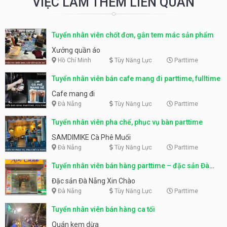
VIỆC LÀM THÊM LIÊN QUAN
Tuyển nhân viên chốt đơn, gắn tem mác sản phẩm
Xưởng quần áo
Hồ Chí Minh
Tùy Năng Lực
Parttime
Tuyển nhân viên bán cafe mang đi parttime, fulltime
Cafe mang đi
Đà Nẵng
Tùy Năng Lực
Parttime
Tuyển nhân viên pha chế, phục vụ bàn parttime
SAMDIMIKE Cà Phê Muối
Đà Nẵng
Tùy Năng Lực
Parttime
Tuyển nhân viên bán hàng parttime – đặc sản Đà
Nẵng
Đặc sản Đà Nẵng Xin Chào
Đà Nẵng
Tùy Năng Lực
Parttime
Tuyển nhân viên bán hàng ca tối
Quán kem dừa