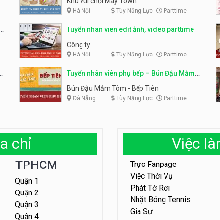
Khu vui chơi May Town
Hà Nội
Tùy Năng Lực
Parttime
e
Tuyển nhân viên edit ảnh, video parttime
Công ty
Hà Nội
Tùy Năng Lực
Parttime
em
Tuyển nhân viên phụ bếp – Bún Đậu Mắm
Tôm – Bếp Tiên
Bún Đậu Mắm Tôm - Bếp Tiên
Đà Nẵng
Tùy Năng Lực
Parttime
a chỉ
Việc l
TPHCM
Trực Fanpage
Việc Thời Vụ
Quận 1
Phát Tờ Rơi
Quận 2
Nhặt Bóng Tennis
Quận 3
Gia Sư
Quận 4