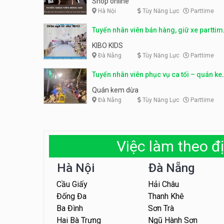
Shop online
Hà Nội
Tùy Năng Lực
Parttime
Tuyển nhân viên bán hàng, giữ xe parttim
– Kibo Kid
KIBO KIDS
Đà Nẵng
Tùy Năng Lực
Parttime
Tuyển nhân viên phục vụ ca tối – quán k
dừa
Quán kem dừa
Đà Nẵng
Tùy Năng Lực
Parttime
Việc làm theo đị
Hà Nội
Đà Nẵng
Cầu Giấy
Hải Châu
Đống Đa
Thanh Khê
Ba Đình
Sơn Trà
Hai Bà Trưng
Ngũ Hành Sơn