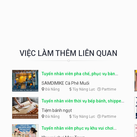
VIỆC LÀM THÊM LIÊN QUAN
Tuyển nhân viên pha chế, phục vụ bàn
parttime
SAMDIMIKE Cà Phê Muối
Đà Nẵng
Tùy Năng Lực
Parttime
Tuyển nhân viên thời vụ bếp bánh, shipper
parttime
Tiệm bánh ngọt
Đà Nẵng
Tùy Năng Lực
Parttime
Tuyển nhân viên phục vụ khu vui chơi
parttime linh động