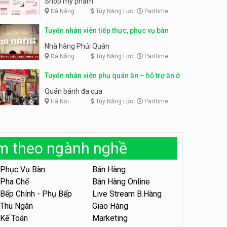
Shop mỹ phẩm
Đà Nẵng
Tùy Năng Lực
Parttime
Tuyển nhân viên bán hàng,
giữ xe parttime – Kibo Kid
Tuyển nhân viên content,
Tuyển nhân viên tiếp thực, phục vụ bàn
trực page, thu ngân parttime
KIBO KIDS
lương cao
GRAVI ESCAPE ROOM
Nhà hàng Phủi Quán
Đà Nẵng
Tùy Năng Lực
Parttime
Tuyển nhân viên edit ảnh,
video parttime
Tuyển nhân viên phụ quán ăn – hỗ trợ ăn ở
Công ty
Quán bánh đa cua
Hà Nội
Tùy Năng Lực
Parttime
Tuyển nhân viên tiếp thực,
phục vụ bàn
Nhà hàng Phủi Quán
àm theo ngành nghề
Tuyển nhân viên phục vụ ca
tối – quán kem dừa
Phục Vụ Bàn
Bán Hàng
Quán kem dừa
Pha Chế
Bán Hàng Online
Bếp Chính - Phụ Bếp
Live Stream B.Hàng
Tuyển nhân viên phụ bếp –
Bún Đậu Mắm Tôm – Bếp
Thu Ngân
Giao Hàng
Tiên
Bún Đậu Mắm Tôm - Bếp Tiên
Kế Toán
Marketing