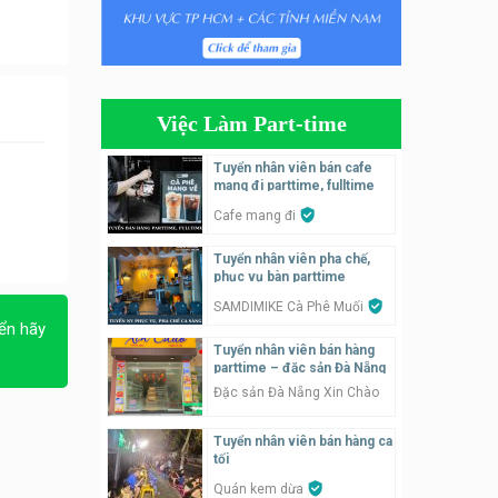
Tuyển nhân viên phụ quán ăn
– hỗ trợ ăn ở
Quán bánh đa cua
Việc Làm Part-time
Tuyển nhân viên bán hàng
parttime
Tuyển nhân viên bán cafe
mang đi parttime, fulltime
GÀ GÔ FASTFOOD
Cafe mang đi
Tuyển nhân viên bán hàng
Tuyển nhân viên pha chế,
parttime
phục vụ bàn parttime
Húp Tea
SAMDIMIKE Cà Phê Muối
ển hãy
Tuyển nhân viên pha chế
Tuyển nhân viên bán hàng
tiệm trà sữa
parttime – đặc sản Đà Nẵng
TRÀ SỮA THÁI LAN
Đặc sản Đà Nẵng Xin Chào
SONGKRAN
Tuyển nhân viên bán hàng ca
Tuyển nhân viên tư vấn bán
tối
hàng tiệm bánh ngọt
Quán kem dừa
Tiệm bánh ngọt