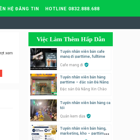
IÊN HỆ ĐĂNG TIN
HOTLINE 0832.888.688
Việc Làm Thêm Hấp Dẫn
Tuyển nhân viên bán cafe
ượt xem
mang đi parttime, fulltime
Cafe mang đi
Tuyển nhân viên bán hàng
parttime – đặc sản Đà Nẵng
Đặc sản Đà Nẵng Xin Chào
Tuyển nhân viên bán hàng ca
tối
Quán kem dừa
Tuyển nhân viên bán hàng,
marketing, kho – parttime,
fulltime