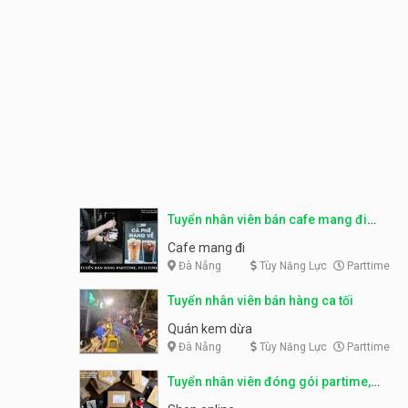
Tuyển nhân viên bán cafe mang đi
parttime, fulltime
Cafe mang đi
Đà Nẵng
Tùy Năng Lực
Parttime
Tuyển nhân viên bán hàng ca tối
Quán kem dừa
Đà Nẵng
Tùy Năng Lực
Parttime
Tuyển nhân viên đóng gói partime,
fulltime