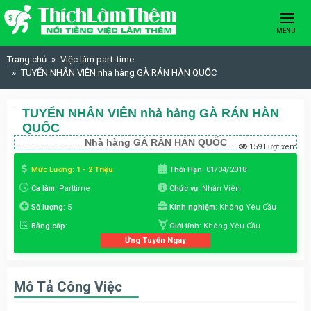
Skip to content
MENU
Trang chủ
Việc làm part-time
TUYỂN NHÂN VIÊN nhà hàng GÀ RÁN HÀN QUỐC
TUYỂN NHÂN VIÊN nhà hàng GÀ RÁN HÀN
QUỐC
Nhà hàng GÀ RÁN HÀN QUỐC
159 Lượt xem
Mức Lương:
1 - 2 Triệu
Thời Hạn:
01/04/2018
Ca làm:
Parttime
Chức vụ:
Nhân Viên
Số lượng:
5
Kinh nghiệm:
Không Yêu Cầu
Bằng cấp:
Giới tính:
Không Yêu Cầu
Ứng Tuyển Ngay
Mô Tả Công Việc