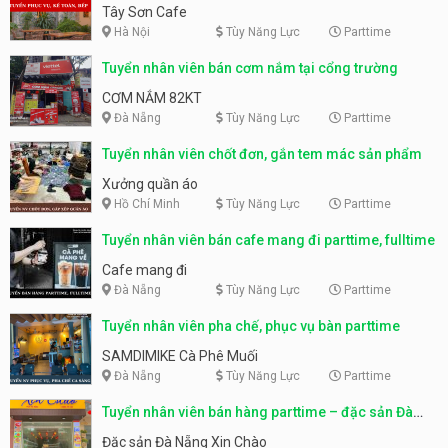
Tây Sơn Cafe
Hà Nội
Tùy Năng Lực
Parttime
Tuyển nhân viên bán cơm nắm tại cổng trường
CƠM NẮM 82KT
Đà Nẵng
Tùy Năng Lực
Parttime
Tuyển nhân viên chốt đơn, gắn tem mác sản phẩm
Xưởng quần áo
Hồ Chí Minh
Tùy Năng Lực
Parttime
Tuyển nhân viên bán cafe mang đi parttime, fulltime
Cafe mang đi
Đà Nẵng
Tùy Năng Lực
Parttime
Tuyển nhân viên pha chế, phục vụ bàn parttime
SAMDIMIKE Cà Phê Muối
Đà Nẵng
Tùy Năng Lực
Parttime
Tuyển nhân viên bán hàng parttime – đặc sản Đà
Nẵng
Đặc sản Đà Nẵng Xin Chào