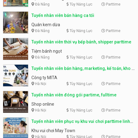
Đà Nẵng
Tùy Năng Lực
Parttime
Tuyển nhân viên bán hàng ca tối
Quán kem dừa
Đà Nẵng
Tùy Năng Lực
Parttime
Tuyển nhân viên thời vụ bếp bánh, shipper parttime
Tiệm bánh ngọt
Đà Nẵng
Tùy Năng Lực
Parttime
Tuyển nhân viên bán hàng, marketing, kế toán, kho –
parttime, fulltime
Công ty MITA
Hà Nội
Tùy Năng Lực
Parttime
Tuyển nhân viên đóng gói partime, fulltime
Shop online
Hà Nội
Tùy Năng Lực
Parttime
Tuyển nhân viên phục vụ khu vui chơi parttime linh
động
Khu vui chơi May Town
Hà Nội
Tùy Năng Lực
Parttime