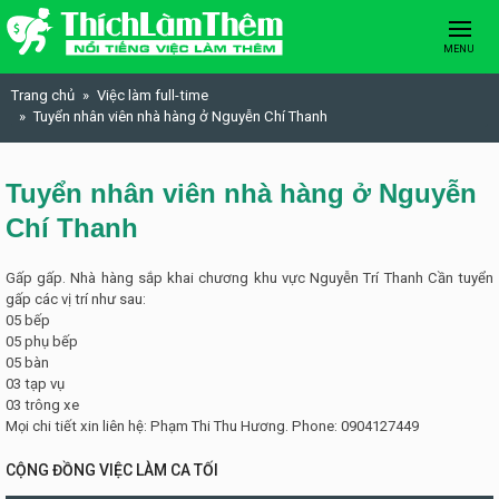
Skip to content
MENU
Trang chủ
Việc làm full-time
Tuyển nhân viên nhà hàng ở Nguyễn Chí Thanh
Tuyển nhân viên nhà hàng ở Nguyễn
Chí Thanh
Gấp gấp. Nhà hàng sắp khai chương khu vực Nguyễn Trí Thanh Cần tuyển
gấp các vị trí như sau:
05 bếp
05 phụ bếp
05 bàn
03 tạp vụ
03 trông xe
Mọi chi tiết xin liên hệ: Phạm Thi Thu Hương. Phone: 0904127449
CỘNG ĐỒNG VIỆC LÀM CA TỐI