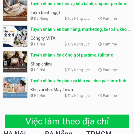
Tuyển nhân viên thời vụ bếp bánh, shipper parttime
Tiệm bánh ngọt
Đà Nẵng
Tùy Năng Lực
Parttime
Tuyển nhân viên bán hàng, marketing, kế toán, kho –
parttime, fulltime
Công ty MITA
Hà Nội
Tùy Năng Lực
Parttime
Tuyển nhân viên đóng gói partime, fulltime
Shop online
Hà Nội
Tùy Năng Lực
Parttime
Tuyển nhân viên phục vụ khu vui chơi parttime linh
động
Khu vui chơi May Town
Hà Nội
Tùy Năng Lực
Parttime
Việc làm theo địa chỉ