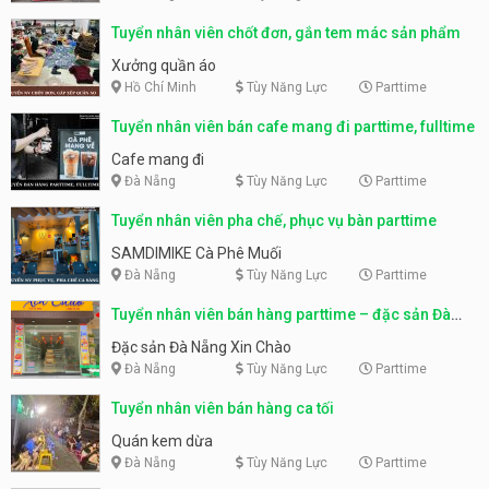
Tuyển nhân viên chốt đơn, gắn tem mác sản phẩm
Xưởng quần áo
Hồ Chí Minh
Tùy Năng Lực
Parttime
Tuyển nhân viên bán cafe mang đi parttime, fulltime
Cafe mang đi
Đà Nẵng
Tùy Năng Lực
Parttime
Tuyển nhân viên pha chế, phục vụ bàn parttime
SAMDIMIKE Cà Phê Muối
Đà Nẵng
Tùy Năng Lực
Parttime
Tuyển nhân viên bán hàng parttime – đặc sản Đà
Nẵng
Đặc sản Đà Nẵng Xin Chào
Đà Nẵng
Tùy Năng Lực
Parttime
Tuyển nhân viên bán hàng ca tối
Quán kem dừa
Đà Nẵng
Tùy Năng Lực
Parttime