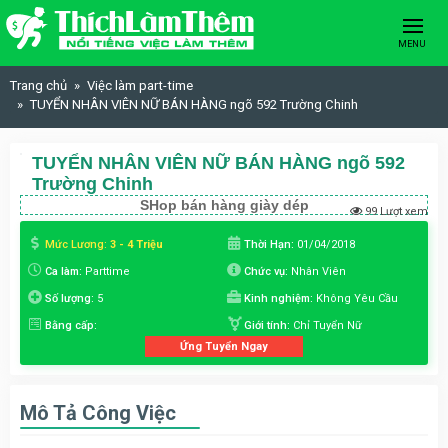
Skip to content
MENU
Trang chủ
Việc làm part-time
TUYỂN NHÂN VIÊN NỮ BÁN HÀNG ngõ 592 Trường Chinh
TUYỂN NHÂN VIÊN NỮ BÁN HÀNG ngõ 592
Trường Chinh
SHop bán hàng giày dép
99 Lượt xem
Mức Lương:
3 - 4 Triệu
Thời Hạn:
01/04/2018
Ca làm:
Parttime
Chức vụ:
Nhân Viên
Số lượng:
5
Kinh nghiệm:
Không Yêu Cầu
Bằng cấp:
Giới tính:
Chỉ Tuyển Nữ
Ứng Tuyển Ngay
Mô Tả Công Việc