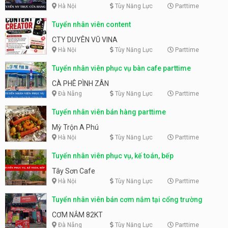
Hà Nội
Tùy Năng Lực
Parttime
Tuyển nhân viên content
CTY DUYÊN VŨ VINA
Hà Nội
Tùy Năng Lực
Parttime
Tuyển nhân viên phục vụ bàn cafe parttime
CÀ PHÊ PÌNH ZÂN
Đà Nẵng
Tùy Năng Lực
Parttime
Tuyển nhân viên bán hàng parttime
Mỳ Trộn A Phú
Hà Nội
Tùy Năng Lực
Parttime
Tuyển nhân viên phục vụ, kế toán, bếp
Tây Sơn Cafe
Hà Nội
Tùy Năng Lực
Parttime
Tuyển nhân viên bán cơm nắm tại cổng trường
CƠM NẮM 82KT
Đà Nẵng
Tùy Năng Lực
Parttime