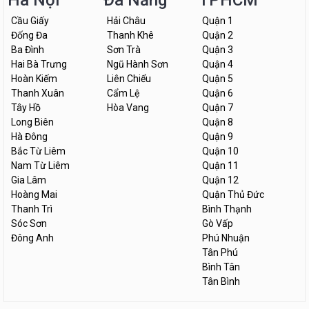
Hà Nội
Đà Nẵng
TPHCM
Cầu Giấy
Hải Châu
Quận 1
Đống Đa
Thanh Khê
Quận 2
Ba Đình
Sơn Trà
Quận 3
Hai Bà Trưng
Ngũ Hành Sơn
Quận 4
Hoàn Kiếm
Liên Chiểu
Quận 5
Thanh Xuân
Cẩm Lệ
Quận 6
Tây Hồ
Hòa Vang
Quận 7
Long Biên
Quận 8
Hà Đông
Quận 9
Bắc Từ Liêm
Quận 10
Nam Từ Liêm
Quận 11
Gia Lâm
Quận 12
Hoàng Mai
Quận Thủ Đức
Thanh Trì
Bình Thạnh
Sóc Sơn
Gò Vấp
Đông Anh
Phú Nhuận
Tân Phú
Bình Tân
Tân Bình