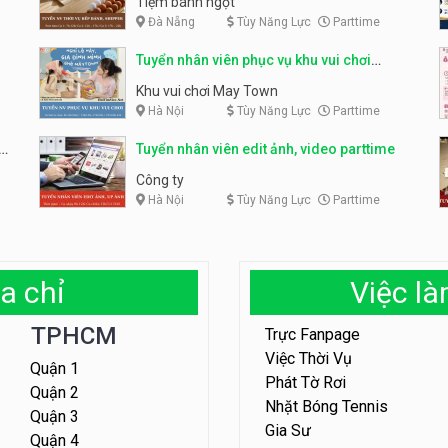
Tiệm bánh ngọt
Đà Nẵng
Tùy Năng Lực
Parttime
Tuyển nhân viên phục vụ khu vui chơi
parttime linh động
Khu vui chơi May Town
Hà Nội
Tùy Năng Lực
Parttime
e
Tuyển nhân viên edit ảnh, video parttime
Công ty
Hà Nội
Tùy Năng Lực
Parttime
a chỉ
Việc l
TPHCM
Trực Fanpage
Việc Thời Vụ
Quận 1
Phát Tờ Rơi
Quận 2
Nhặt Bóng Tennis
Quận 3
Gia Sư
Quận 4