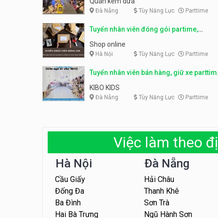
Quán kem dừa
Đà Nẵng
Tùy Năng Lực
Parttime
Tuyển nhân viên đóng gói partime,
fulltime
Shop online
Hà Nội
Tùy Năng Lực
Parttime
Tuyển nhân viên bán hàng, giữ xe parttim
– Kibo Kid
KIBO KIDS
Đà Nẵng
Tùy Năng Lực
Parttime
Việc làm theo đị
Hà Nội
Đà Nẵng
Cầu Giấy
Hải Châu
Đống Đa
Thanh Khê
Ba Đình
Sơn Trà
Hai Bà Trưng
Ngũ Hành Sơn