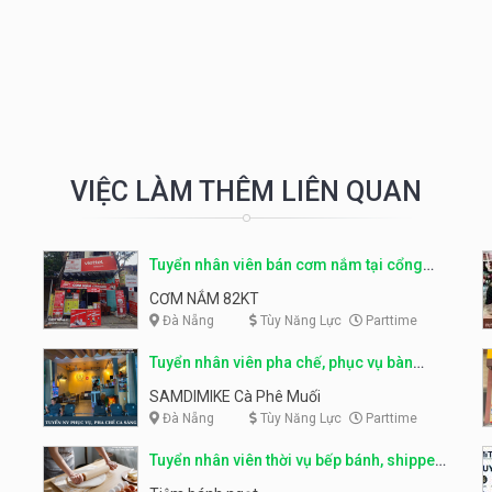
VIỆC LÀM THÊM LIÊN QUAN
Tuyển nhân viên bán cơm nắm tại cổng
trường
CƠM NẮM 82KT
Đà Nẵng
Tùy Năng Lực
Parttime
Tuyển nhân viên pha chế, phục vụ bàn
parttime
SAMDIMIKE Cà Phê Muối
Đà Nẵng
Tùy Năng Lực
Parttime
Tuyển nhân viên thời vụ bếp bánh, shipper
parttime