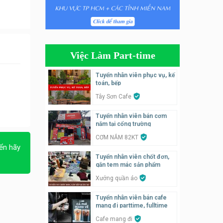
Tuyển nhân viên bán hàng,
giữ xe parttime – Kibo Kid
KIBO KIDS
Việc Làm Part-time
Tuyển nhân viên edit ảnh,
video parttime
Tuyển nhân viên phục vụ, kế
toán, bếp
Công ty
Tây Sơn Cafe
Tuyển nhân viên tiếp thực,
Tuyển nhân viên bán cơm
phục vụ bàn
nắm tại cổng trường
Nhà hàng Phủi Quán
CƠM NẮM 82KT
ển hãy
Tuyển nhân viên phụ quán ăn
Tuyển nhân viên chốt đơn,
– hỗ trợ ăn ở
gắn tem mác sản phẩm
Quán bánh đa cua
Xưởng quần áo
Tuyển nhân viên bán cafe
Tuyển nhân viên bán hàng
mang đi parttime, fulltime
parttime
Cafe mang đi
GÀ GÔ FASTFOOD