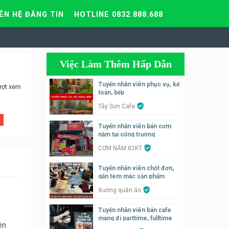
IÊN HỆ ĐĂNG TIN
HOTLINE 0832.888.688
Việc Làm Thêm Hấp Dẫn
Tuyển nhân viên phục vụ, kế
ượt xem
toán, bếp
Tây Sơn Cafe
Tuyển nhân viên bán cơm
nắm tại cổng trường
CƠM NẮM 82KT
Tuyển nhân viên chốt đơn,
gắn tem mác sản phẩm
Xưởng quần áo
Tuyển nhân viên bán cafe
mang đi parttime, fulltime
ên