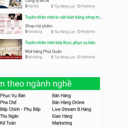
Công ty MITA
Hà Nội
Tùy Năng Lực
Parttime
Tuyển nhân viên đóng gói
partime, fulltime
Tuyển nhân viên đóng gói
Tuyển nhân viên tư vấn bán hàng shop mỹ
parttime
Shop online
phẩm
Shop online
Shop mỹ phẩm
Đà Nẵng
Tùy Năng Lực
Parttime
Tuyển nhân viên phục vụ
khu vui chơi parttime linh
động
Tuyển nhân viên tiếp thực, phục vụ bàn
Khu vui chơi May Town
Nhà hàng Phủi Quán
Đà Nẵng
Tùy Năng Lực
Parttime
Tuyển nhân viên tư vấn bán
hàng shop mỹ phẩm
Shop mỹ phẩm
àm theo ngành nghề
Tuyển nhân viên bán hàng,
giữ xe parttime – Kibo Kid
Phục Vụ Bàn
Bán Hàng
KIBO KIDS
Pha Chế
Bán Hàng Online
Bếp Chính - Phụ Bếp
Live Stream B.Hàng
Tuyển nhân viên edit ảnh,
video parttime
Thu Ngân
Giao Hàng
Kế Toán
Marketing
Công ty