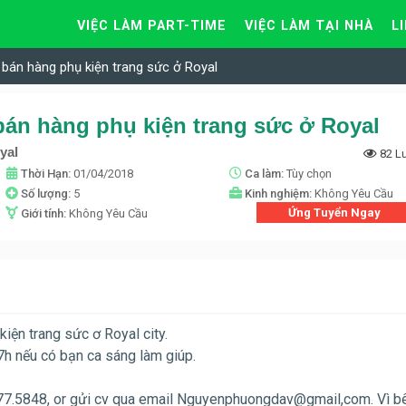
VIỆC LÀM PART-TIME
VIỆC LÀM TẠI NHÀ
L
bán hàng phụ kiện trang sức ở Royal
án hàng phụ kiện trang sức ở Royal
yal
82 L
Thời Hạn:
01/04/2018
Ca làm:
Tùy chọn
Số lượng:
5
Kinh nghiệm:
Không Yêu Cầu
Ứng Tuyển Ngay
Giới tính:
Không Yêu Cầu
iện trang sức ơ Royal city.
7h nếu có bạn ca sáng làm giúp.
377.5848, or gửi cv qua email Nguyenphuongdav@gmail,com. Vì b