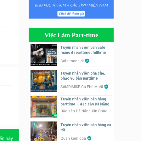
Tuyển nhân viên phụ quán ăn
– hỗ trợ ăn ở
Quán bánh đa cua
Việc Làm Part-time
Tuyển nhân viên bán hàng
parttime
Tuyển nhân viên bán cafe
mang đi parttime, fulltime
GÀ GÔ FASTFOOD
Cafe mang đi
Tuyển nhân viên bán hàng
Tuyển nhân viên pha chế,
parttime
phục vụ bàn parttime
Húp Tea
SAMDIMIKE Cà Phê Muối
Tuyển nhân viên pha chế
Tuyển nhân viên bán hàng
tiệm trà sữa
parttime – đặc sản Đà Nẵng
TRÀ SỮA THÁI LAN
Đặc sản Đà Nẵng Xin Chào
SONGKRAN
Tuyển nhân viên bán hàng ca
Tuyển nhân viên tư vấn bán
tối
hàng tiệm bánh ngọt
ển hãy
Quán kem dừa
Tiệm bánh ngọt