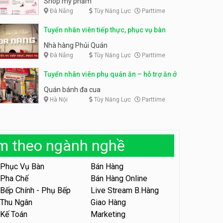
Shop mỹ phẩm
Đà Nẵng
Tùy Năng Lực
Parttime
Tuyển nhân viên bán hàng,
giữ xe parttime – Kibo Kid
Tuyển nhân viên content,
Tuyển nhân viên tiếp thực, phục vụ bàn
trực page, thu ngân parttime
KIBO KIDS
lương cao
GRAVI ESCAPE ROOM
Nhà hàng Phủi Quán
Đà Nẵng
Tùy Năng Lực
Parttime
Tuyển nhân viên edit ảnh,
video parttime
Tuyển nhân viên phụ quán ăn – hỗ trợ ăn ở
Công ty
Quán bánh đa cua
Hà Nội
Tùy Năng Lực
Parttime
Tuyển nhân viên tiếp thực,
phục vụ bàn
Nhà hàng Phủi Quán
àm theo ngành nghề
Tuyển nhân viên phục vụ ca
tối – quán kem dừa
Phục Vụ Bàn
Bán Hàng
Quán kem dừa
Pha Chế
Bán Hàng Online
Bếp Chính - Phụ Bếp
Live Stream B.Hàng
Tuyển nhân viên phụ bếp –
Bún Đậu Mắm Tôm – Bếp
Thu Ngân
Giao Hàng
Tiên
Bún Đậu Mắm Tôm - Bếp Tiên
Kế Toán
Marketing