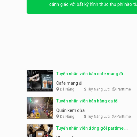
cảnh giác với bất kỳ hình thức thu phí nào t
Tuyển nhân viên bán cafe mang đi
parttime, fulltime
Cafe mang đi
Đà Nẵng
Tùy Năng Lực
Parttime
Tuyển nhân viên bán hàng ca tối
Quán kem dừa
Đà Nẵng
Tùy Năng Lực
Parttime
Tuyển nhân viên đóng gói partime,
fulltime