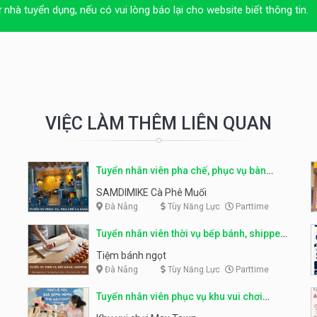
ừ nhà tuyển dụng, nếu có vui lòng báo lại cho website biết thông tin.
VIỆC LÀM THÊM LIÊN QUAN
Tuyển nhân viên pha chế, phục vụ bàn
parttime
SAMDIMIKE Cà Phê Muối
Đà Nẵng
Tùy Năng Lực
Parttime
Tuyển nhân viên thời vụ bếp bánh, shipper
parttime
Tiệm bánh ngọt
Đà Nẵng
Tùy Năng Lực
Parttime
Tuyển nhân viên phục vụ khu vui chơi
parttime linh động