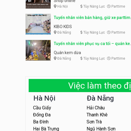
Shop online
Hà Nội
Tùy Năng Lực
Parttime
Tuyển nhân viên bán hàng, giữ xe parttim
– Kibo Kid
KIBO KIDS
Đà Nẵng
Tùy Năng Lực
Parttime
Tuyển nhân viên phục vụ ca tối – quán k
dừa
Quán kem dừa
Đà Nẵng
Tùy Năng Lực
Parttime
Việc làm theo đị
Hà Nội
Đà Nẵng
Cầu Giấy
Hải Châu
Đống Đa
Thanh Khê
Ba Đình
Sơn Trà
Hai Bà Trưng
Ngũ Hành Sơn