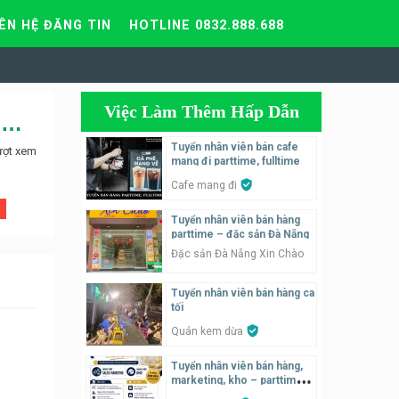
IÊN HỆ ĐĂNG TIN
HOTLINE 0832.888.688
Việc Làm Thêm Hấp Dẫn
TUYỂN NHÂN VIÊN NỮ PHA CHẾ COCKTAIL, NHÂN VIÊN QUẦY BAR NHẬT
Tuyển nhân viên bán cafe
ượt xem
mang đi parttime, fulltime
Cafe mang đi
Tuyển nhân viên bán hàng
parttime – đặc sản Đà Nẵng
Đặc sản Đà Nẵng Xin Chào
Tuyển nhân viên bán hàng ca
tối
Quán kem dừa
Tuyển nhân viên bán hàng,
marketing, kho – parttime,
fulltime