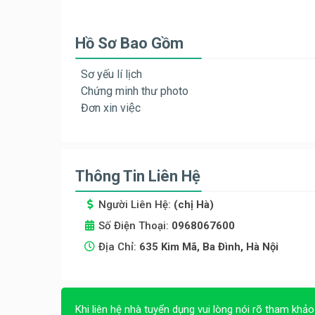
Hồ Sơ Bao Gồm
Sơ yếu lí lịch
Chứng minh thư photo
Đơn xin việc
Thông Tin Liên Hệ
Người Liên Hệ:
(chị Hà)
Số Điện Thoại:
0968067600
Địa Chỉ:
635 Kim Mã, Ba Đình, Hà Nội
Khi liên hệ nhà tuyển dụng vui lòng nói rõ tham khảo