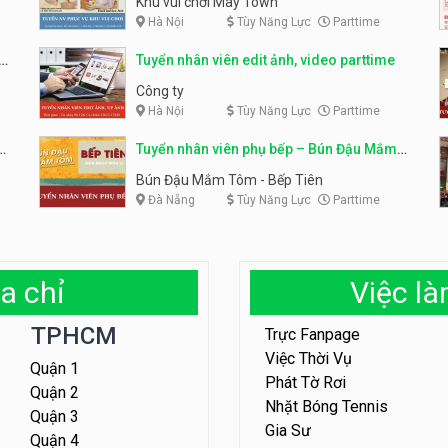
Khu vui chơi May Town
Hà Nội
Tùy Năng Lực
Parttime
e
Tuyển nhân viên edit ảnh, video parttime
Công ty
Hà Nội
Tùy Năng Lực
Parttime
em
Tuyển nhân viên phụ bếp – Bún Đậu Mắm
Tôm – Bếp Tiên
Bún Đậu Mắm Tôm - Bếp Tiên
Đà Nẵng
Tùy Năng Lực
Parttime
a chỉ
Việc l
TPHCM
Trực Fanpage
Việc Thời Vụ
Quận 1
Phát Tờ Rơi
Quận 2
Nhặt Bóng Tennis
Quận 3
Gia Sư
Quận 4