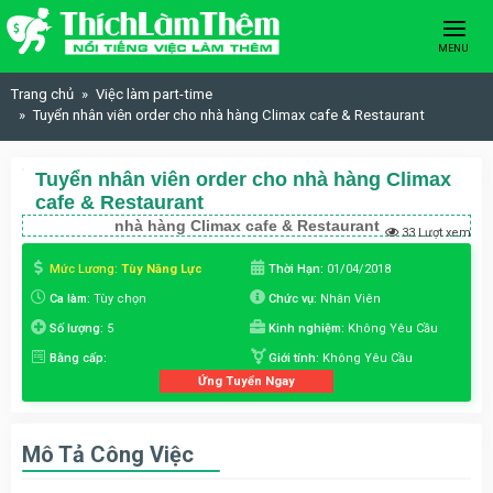
Skip to content
MENU
Trang chủ
Việc làm part-time
Tuyển nhân viên order cho nhà hàng Climax cafe & Restaurant
Tuyển nhân viên order cho nhà hàng Climax
cafe & Restaurant
nhà hàng Climax cafe & Restaurant
33 Lượt xem
Mức Lương:
Tùy Năng Lực
Thời Hạn:
01/04/2018
Ca làm:
Tùy chọn
Chức vụ:
Nhân Viên
Số lượng:
5
Kinh nghiệm:
Không Yêu Cầu
Bằng cấp:
Giới tính:
Không Yêu Cầu
Ứng Tuyển Ngay
Mô Tả Công Việc