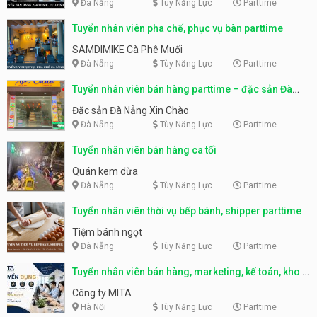
Đà Nẵng
Tùy Năng Lực
Parttime
Tuyển nhân viên pha chế, phục vụ bàn parttime
SAMDIMIKE Cà Phê Muối
Đà Nẵng
Tùy Năng Lực
Parttime
Tuyển nhân viên bán hàng parttime – đặc sản Đà
Nẵng
Đặc sản Đà Nẵng Xin Chào
Đà Nẵng
Tùy Năng Lực
Parttime
Tuyển nhân viên bán hàng ca tối
Quán kem dừa
Đà Nẵng
Tùy Năng Lực
Parttime
Tuyển nhân viên thời vụ bếp bánh, shipper parttime
Tiệm bánh ngọt
Đà Nẵng
Tùy Năng Lực
Parttime
Tuyển nhân viên bán hàng, marketing, kế toán, kho –
parttime, fulltime
Công ty MITA
Hà Nội
Tùy Năng Lực
Parttime