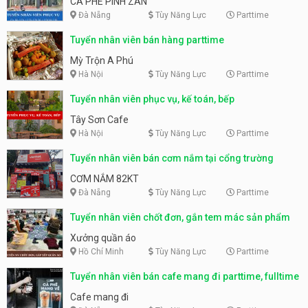
CÀ PHÊ PÌNH ZÂN
Đà Nẵng
Tùy Năng Lực
Parttime
Tuyển nhân viên bán hàng parttime
Mỳ Trộn A Phú
Hà Nội
Tùy Năng Lực
Parttime
Tuyển nhân viên phục vụ, kế toán, bếp
Tây Sơn Cafe
Hà Nội
Tùy Năng Lực
Parttime
Tuyển nhân viên bán cơm nắm tại cổng trường
CƠM NẮM 82KT
Đà Nẵng
Tùy Năng Lực
Parttime
Tuyển nhân viên chốt đơn, gắn tem mác sản phẩm
Xưởng quần áo
Hồ Chí Minh
Tùy Năng Lực
Parttime
Tuyển nhân viên bán cafe mang đi parttime, fulltime
Cafe mang đi