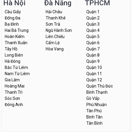
Hà Nội
Đà Nẵng
TPHCM
Cầu Giấy
Hải Châu
Quận 1
Đống Đa
Thanh Khê
Quận 2
Ba Đình
Sơn Trà
Quận 3
Hai Bà Trưng
Ngũ Hành Sơn
Quận 4
Hoàn Kiếm
Liên Chiểu
Quận 5
Thanh Xuân
Cẩm Lệ
Quận 6
Tây Hồ
Hòa Vang
Quận 7
Long Biên
Quận 8
Hà Đông
Quận 9
Bắc Từ Liêm
Quận 10
Nam Từ Liêm
Quận 11
Gia Lâm
Quận 12
Hoàng Mai
Quận Thủ Đức
Thanh Trì
Bình Thạnh
Sóc Sơn
Gò Vấp
Đông Anh
Phú Nhuận
Tân Phú
Bình Tân
Tân Bình