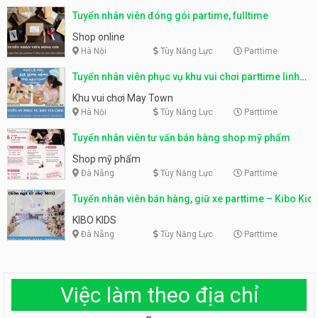
Tuyển nhân viên đóng gói partime, fulltime
Shop online
Hà Nội
Tùy Năng Lực
Parttime
Tuyển nhân viên phục vụ khu vui chơi parttime linh
động
Khu vui chơi May Town
Hà Nội
Tùy Năng Lực
Parttime
Tuyển nhân viên tư vấn bán hàng shop mỹ phẩm
Shop mỹ phẩm
Đà Nẵng
Tùy Năng Lực
Parttime
Tuyển nhân viên bán hàng, giữ xe parttime – Kibo Kid
KIBO KIDS
Đà Nẵng
Tùy Năng Lực
Parttime
Việc làm theo địa chỉ