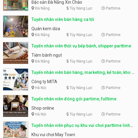
Nẵng
Đặc sản Đà Nẵng Xin Chào
Đà Nẵng
Tùy Năng Lực
Parttime
Tuyển nhân viên bán hàng ca tối
Quán kem dừa
Đà Nẵng
Tùy Năng Lực
Parttime
Tuyển nhân viên thời vụ bếp bánh, shipper parttime
Tiệm bánh ngọt
Đà Nẵng
Tùy Năng Lực
Parttime
Tuyển nhân viên bán hàng, marketing, kế toán, kho –
parttime, fulltime
Công ty MITA
Hà Nội
Tùy Năng Lực
Parttime
Tuyển nhân viên đóng gói partime, fulltime
Shop online
Hà Nội
Tùy Năng Lực
Parttime
Tuyển nhân viên phục vụ khu vui chơi parttime linh
động
Khu vui chơi May Town