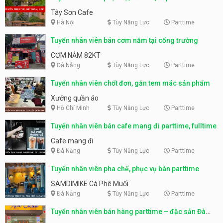
Tây Sơn Cafe
Hà Nội
Tùy Năng Lực
Parttime
Tuyển nhân viên bán cơm nắm tại cổng trường
CƠM NẮM 82KT
Đà Nẵng
Tùy Năng Lực
Parttime
Tuyển nhân viên chốt đơn, gắn tem mác sản phẩm
Xưởng quần áo
Hồ Chí Minh
Tùy Năng Lực
Parttime
Tuyển nhân viên bán cafe mang đi parttime, fulltime
Cafe mang đi
Đà Nẵng
Tùy Năng Lực
Parttime
Tuyển nhân viên pha chế, phục vụ bàn parttime
SAMDIMIKE Cà Phê Muối
Đà Nẵng
Tùy Năng Lực
Parttime
Tuyển nhân viên bán hàng parttime – đặc sản Đà