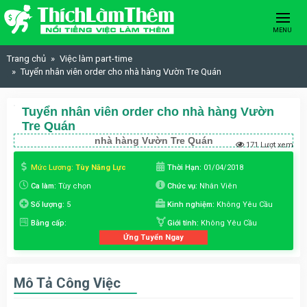
Skip to content
MENU
Trang chủ
Việc làm part-time
Tuyển nhân viên order cho nhà hàng Vườn Tre Quán
Tuyển nhân viên order cho nhà hàng Vườn
Tre Quán
nhà hàng Vườn Tre Quán
171 Lượt xem
Mức Lương:
Tùy Năng Lực
Thời Hạn:
01/04/2018
Ca làm:
Tùy chọn
Chức vụ:
Nhân Viên
Số lượng:
5
Kinh nghiệm:
Không Yêu Cầu
Bằng cấp:
Giới tính:
Không Yêu Cầu
Ứng Tuyển Ngay
Mô Tả Công Việc