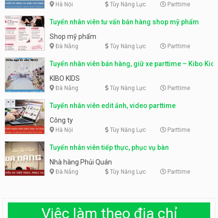
Hà Nội
Tùy Năng Lực
Parttime
Tuyển nhân viên tư vấn bán hàng shop mỹ phẩm
Shop mỹ phẩm
Đà Nẵng
Tùy Năng Lực
Parttime
Tuyển nhân viên bán hàng, giữ xe parttime – Kibo Kid
KIBO KIDS
Đà Nẵng
Tùy Năng Lực
Parttime
Tuyển nhân viên edit ảnh, video parttime
Công ty
Hà Nội
Tùy Năng Lực
Parttime
Tuyển nhân viên tiếp thực, phục vụ bàn
Nhà hàng Phủi Quán
Đà Nẵng
Tùy Năng Lực
Parttime
Việc làm theo địa chỉ