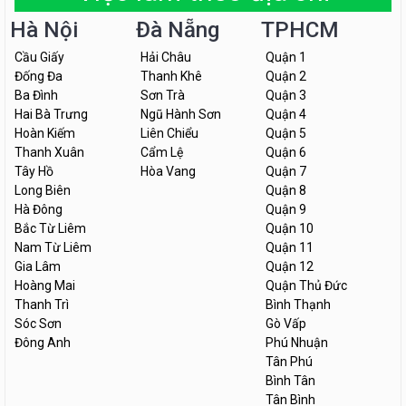
Hà Nội
Đà Nẵng
TPHCM
Cầu Giấy
Hải Châu
Quận 1
Đống Đa
Thanh Khê
Quận 2
Ba Đình
Sơn Trà
Quận 3
Hai Bà Trưng
Ngũ Hành Sơn
Quận 4
Hoàn Kiếm
Liên Chiểu
Quận 5
Thanh Xuân
Cẩm Lệ
Quận 6
Tây Hồ
Hòa Vang
Quận 7
Long Biên
Quận 8
Hà Đông
Quận 9
Bắc Từ Liêm
Quận 10
Nam Từ Liêm
Quận 11
Gia Lâm
Quận 12
Hoàng Mai
Quận Thủ Đức
Thanh Trì
Bình Thạnh
Sóc Sơn
Gò Vấp
Đông Anh
Phú Nhuận
Tân Phú
Bình Tân
Tân Bình