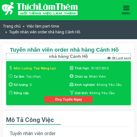
Skip to content
MENU
Trang chủ
Việc làm part-time
Tuyển nhân viên order nhà hàng Cảnh Hồ
Tuyển nhân viên order nhà hàng Cảnh Hồ
nhà hàng Cảnh Hồ
38 Lượt xem
Mức Lương:
Tùy Năng Lực
Thời Hạn:
31/07/2015
Ca làm:
Tùy chọn
Chức vụ:
Nhân Viên
Số lượng:
5
Kinh nghiệm:
Không Yêu Cầu
Bằng cấp:
Giới tính:
Không Yêu Cầu
Ứng Tuyển Ngay
Mô Tả Công Việc
Tuyển nhân viên order