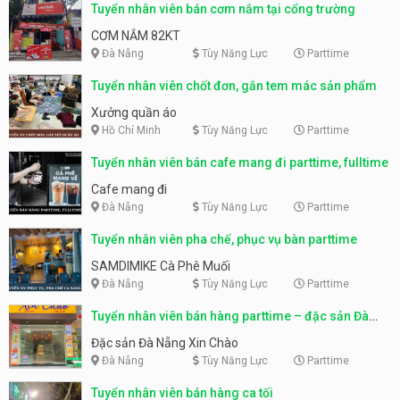
Tuyển nhân viên bán cơm nắm tại cổng trường
CƠM NẮM 82KT
Đà Nẵng
Tùy Năng Lực
Parttime
Tuyển nhân viên chốt đơn, gắn tem mác sản phẩm
Xưởng quần áo
Hồ Chí Minh
Tùy Năng Lực
Parttime
Tuyển nhân viên bán cafe mang đi parttime, fulltime
Cafe mang đi
Đà Nẵng
Tùy Năng Lực
Parttime
Tuyển nhân viên pha chế, phục vụ bàn parttime
SAMDIMIKE Cà Phê Muối
Đà Nẵng
Tùy Năng Lực
Parttime
Tuyển nhân viên bán hàng parttime – đặc sản Đà
Nẵng
Đặc sản Đà Nẵng Xin Chào
Đà Nẵng
Tùy Năng Lực
Parttime
Tuyển nhân viên bán hàng ca tối