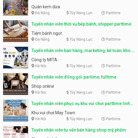
Quán kem dừa
Đà Nẵng
Tùy Năng Lực
Parttime
Tuyển nhân viên thời vụ bếp bánh, shipper parttime
Tiệm bánh ngọt
Đà Nẵng
Tùy Năng Lực
Parttime
Tuyển nhân viên bán hàng, marketing, kế toán, kho –
parttime, fulltime
Công ty MITA
Hà Nội
Tùy Năng Lực
Parttime
Tuyển nhân viên đóng gói partime, fulltime
Shop online
Hà Nội
Tùy Năng Lực
Parttime
Tuyển nhân viên phục vụ khu vui chơi parttime linh
động
Khu vui chơi May Town
Hà Nội
Tùy Năng Lực
Parttime
Tuyển nhân viên tư vấn bán hàng shop mỹ phẩm