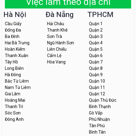
Việc làm theo địa chỉ
Hà Nội
Đà Nẵng
TPHCM
Cầu Giấy
Hải Châu
Quận 1
Đống Đa
Thanh Khê
Quận 2
Ba Đình
Sơn Trà
Quận 3
Hai Bà Trưng
Ngũ Hành Sơn
Quận 4
Hoàn Kiếm
Liên Chiểu
Quận 5
Thanh Xuân
Cẩm Lệ
Quận 6
Tây Hồ
Hòa Vang
Quận 7
Long Biên
Quận 8
Hà Đông
Quận 9
Bắc Từ Liêm
Quận 10
Nam Từ Liêm
Quận 11
Gia Lâm
Quận 12
Hoàng Mai
Quận Thủ Đức
Thanh Trì
Bình Thạnh
Sóc Sơn
Gò Vấp
Đông Anh
Phú Nhuận
Tân Phú
Bình Tân