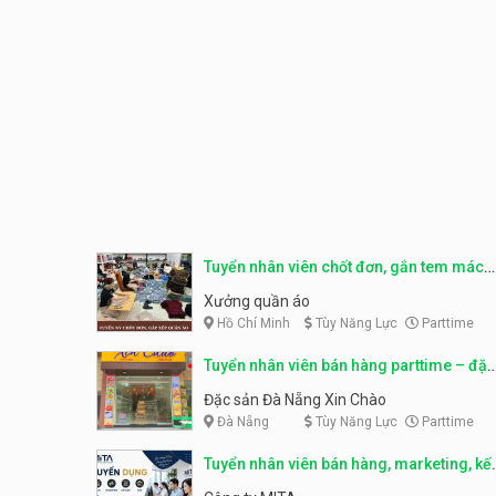
Tuyển nhân viên chốt đơn, gắn tem mác
sản phẩm
Xưởng quần áo
Hồ Chí Minh
Tùy Năng Lực
Parttime
Tuyển nhân viên bán hàng parttime – đặc
sản Đà Nẵng
Đặc sản Đà Nẵng Xin Chào
Đà Nẵng
Tùy Năng Lực
Parttime
Tuyển nhân viên bán hàng, marketing, kế
toán, kho – parttime, fulltime