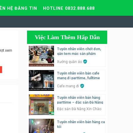
IÊN HỆ ĐĂNG TIN
HOTLINE 0832.888.688
Việc Làm Thêm Hấp Dẫn
Tuyển nhân viên chốt đơn,
ượt xem
gắn tem mác sản phẩm
Xưởng quần áo
Tuyển nhân viên bán cafe
mang đi parttime, fulltime
Cafe mang đi
Tuyển nhân viên bán hàng
parttime – đặc sản Đà Nẵng
Đặc sản Đà Nẵng Xin Chào
Tuyển nhân viên bán hàng ca
tối