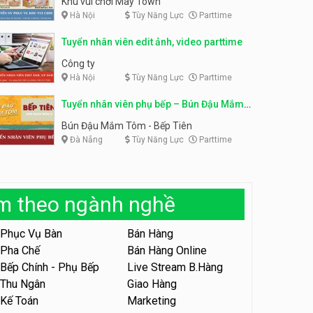
Khu vui chơi May Town
Hà Nội
Tùy Năng Lực
Parttime
Tuyển nhân viên tư vấn bán
hàng shop mỹ phẩm
Tuyển nhân viên phục vụ
Tuyển nhân viên edit ảnh, video parttime
bàn parttime
Shop mỹ phẩm
Quán ăn, Cafe
Công ty
Hà Nội
Tùy Năng Lực
Parttime
Tuyển nhân viên bán hàng,
giữ xe parttime – Kibo Kid
Tuyển nhân viên phụ bếp – Bún Đậu Mắm
KIBO KIDS
Tôm – Bếp Tiên
Bún Đậu Mắm Tôm - Bếp Tiên
Đà Nẵng
Tùy Năng Lực
Parttime
Tuyển nhân viên edit ảnh,
video parttime
Công ty
àm theo ngành nghề
Tuyển nhân viên tiếp thực,
phục vụ bàn
Phục Vụ Bàn
Bán Hàng
Nhà hàng Phủi Quán
Pha Chế
Bán Hàng Online
Bếp Chính - Phụ Bếp
Live Stream B.Hàng
Tuyển nhân viên phục vụ ca
tối – quán kem dừa
Thu Ngân
Giao Hàng
Kế Toán
Marketing
Quán kem dừa