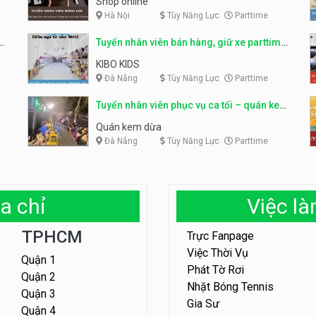
Shop online
Hà Nội
Tùy Năng Lực
Parttime
ỹ
Tuyển nhân viên bán hàng, giữ xe parttime
– Kibo Kid
KIBO KIDS
Đà Nẵng
Tùy Năng Lực
Parttime
Tuyển nhân viên phục vụ ca tối – quán kem
dừa
Quán kem dừa
Đà Nẵng
Tùy Năng Lực
Parttime
a chỉ
Việc l
TPHCM
Trực Fanpage
Việc Thời Vụ
Quận 1
Phát Tờ Rơi
Quận 2
Nhặt Bóng Tennis
Quận 3
Gia Sư
Quận 4