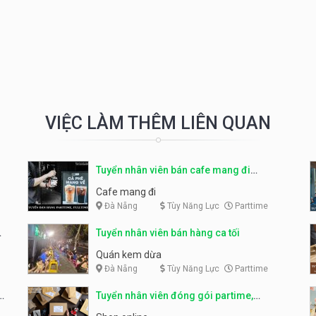
VIỆC LÀM THÊM LIÊN QUAN
Tuyển nhân viên bán cafe mang đi
parttime, fulltime
Cafe mang đi
Đà Nẵng
Tùy Năng Lực
Parttime
Tuyển nhân viên bán hàng ca tối
Quán kem dừa
Đà Nẵng
Tùy Năng Lực
Parttime
Tuyển nhân viên đóng gói partime,
fulltime