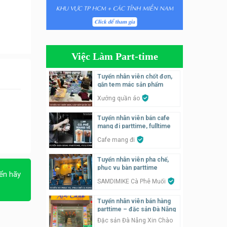
Tuyển nhân viên tiếp thực,
phục vụ bàn
Nhà hàng Phủi Quán
Việc Làm Part-time
Tuyển nhân viên phụ quán ăn
– hỗ trợ ăn ở
Tuyển nhân viên chốt đơn,
gắn tem mác sản phẩm
Quán bánh đa cua
Xưởng quần áo
Tuyển nhân viên bán hàng
Tuyển nhân viên bán cafe
parttime
mang đi parttime, fulltime
GÀ GÔ FASTFOOD
Cafe mang đi
Tuyển nhân viên bán hàng
Tuyển nhân viên pha chế,
parttime
phục vụ bàn parttime
ển hãy
Húp Tea
SAMDIMIKE Cà Phê Muối
Tuyển nhân viên bán hàng
Tuyển nhân viên pha chế
parttime – đặc sản Đà Nẵng
tiệm trà sữa
Đặc sản Đà Nẵng Xin Chào
TRÀ SỮA THÁI LAN