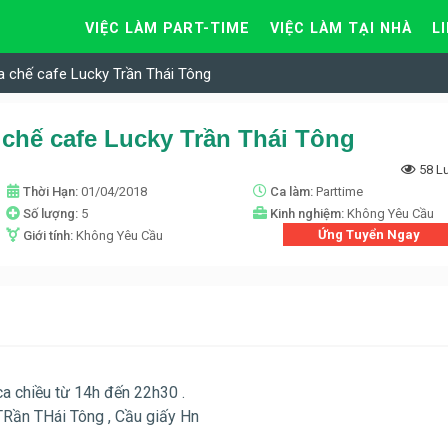
VIỆC LÀM PART-TIME
VIỆC LÀM TẠI NHÀ
L
a chế cafe Lucky Trần Thái Tông
 chế cafe Lucky Trần Thái Tông
58 L
Thời Hạn:
01/04/2018
Ca làm:
Parttime
Số lượng:
5
Kinh nghiệm:
Không Yêu Cầu
Ứng Tuyển Ngay
Giới tính:
Không Yêu Cầu
ca chiều từ 14h đến 22h30 .
TRần THái Tông , Cầu giấy Hn