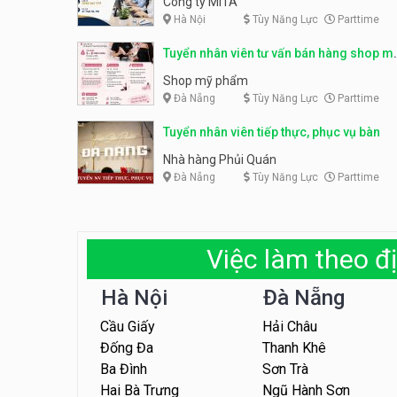
Công ty MITA
Hà Nội
Tùy Năng Lực
Parttime
Tuyển nhân viên tư vấn bán hàng shop m
phẩm
Shop mỹ phẩm
Đà Nẵng
Tùy Năng Lực
Parttime
Tuyển nhân viên tiếp thực, phục vụ bàn
Nhà hàng Phủi Quán
Đà Nẵng
Tùy Năng Lực
Parttime
Việc làm theo đị
Hà Nội
Đà Nẵng
Cầu Giấy
Hải Châu
Đống Đa
Thanh Khê
Ba Đình
Sơn Trà
Hai Bà Trưng
Ngũ Hành Sơn