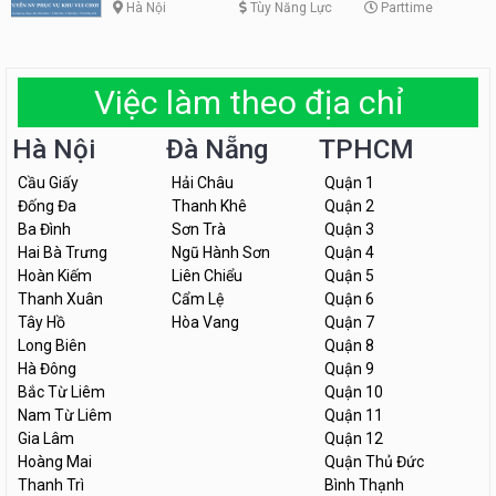
Hà Nội
Tùy Năng Lực
Parttime
Việc làm theo địa chỉ
Hà Nội
Đà Nẵng
TPHCM
Cầu Giấy
Hải Châu
Quận 1
Đống Đa
Thanh Khê
Quận 2
Ba Đình
Sơn Trà
Quận 3
Hai Bà Trưng
Ngũ Hành Sơn
Quận 4
Hoàn Kiếm
Liên Chiểu
Quận 5
Thanh Xuân
Cẩm Lệ
Quận 6
Tây Hồ
Hòa Vang
Quận 7
Long Biên
Quận 8
Hà Đông
Quận 9
Bắc Từ Liêm
Quận 10
Nam Từ Liêm
Quận 11
Gia Lâm
Quận 12
Hoàng Mai
Quận Thủ Đức
Thanh Trì
Bình Thạnh