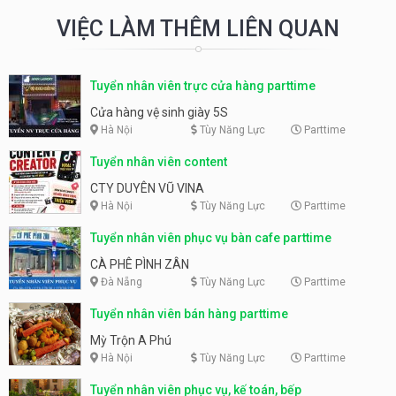
VIỆC LÀM THÊM LIÊN QUAN
Tuyển nhân viên trực cửa hàng parttime
Cửa hàng vệ sinh giày 5S
Hà Nội
Tùy Năng Lực
Parttime
Tuyển nhân viên content
CTY DUYÊN VŨ VINA
Hà Nội
Tùy Năng Lực
Parttime
Tuyển nhân viên phục vụ bàn cafe parttime
CÀ PHÊ PÌNH ZÂN
Đà Nẵng
Tùy Năng Lực
Parttime
Tuyển nhân viên bán hàng parttime
Mỳ Trộn A Phú
Hà Nội
Tùy Năng Lực
Parttime
Tuyển nhân viên phục vụ, kế toán, bếp