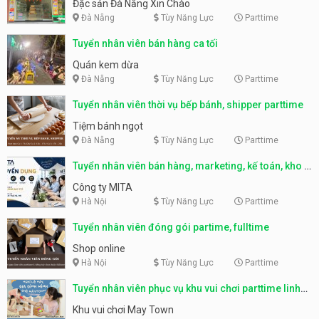
Nẵng
Đặc sản Đà Nẵng Xin Chào
Đà Nẵng
Tùy Năng Lực
Parttime
Tuyển nhân viên bán hàng ca tối
Quán kem dừa
Đà Nẵng
Tùy Năng Lực
Parttime
Tuyển nhân viên thời vụ bếp bánh, shipper parttime
Tiệm bánh ngọt
Đà Nẵng
Tùy Năng Lực
Parttime
Tuyển nhân viên bán hàng, marketing, kế toán, kho –
parttime, fulltime
Công ty MITA
Hà Nội
Tùy Năng Lực
Parttime
Tuyển nhân viên đóng gói partime, fulltime
Shop online
Hà Nội
Tùy Năng Lực
Parttime
Tuyển nhân viên phục vụ khu vui chơi parttime linh
động
Khu vui chơi May Town