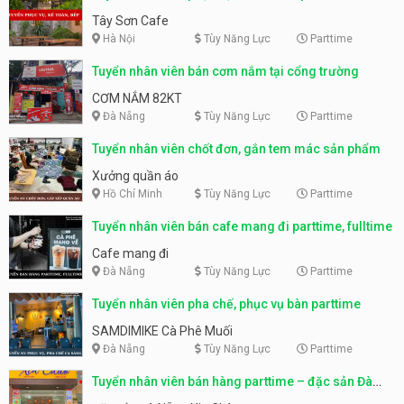
Tây Sơn Cafe
Hà Nội
Tùy Năng Lực
Parttime
Tuyển nhân viên bán cơm nắm tại cổng trường
CƠM NẮM 82KT
Đà Nẵng
Tùy Năng Lực
Parttime
Tuyển nhân viên chốt đơn, gắn tem mác sản phẩm
Xưởng quần áo
Hồ Chí Minh
Tùy Năng Lực
Parttime
Tuyển nhân viên bán cafe mang đi parttime, fulltime
Cafe mang đi
Đà Nẵng
Tùy Năng Lực
Parttime
Tuyển nhân viên pha chế, phục vụ bàn parttime
SAMDIMIKE Cà Phê Muối
Đà Nẵng
Tùy Năng Lực
Parttime
Tuyển nhân viên bán hàng parttime – đặc sản Đà