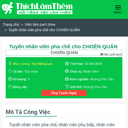
Skip to content
MENU
Trang chủ
Việc làm part-time
Tuyển nhân viên pha chế cho CHOÉN QUÁN
Tuyển nhân viên pha chế cho CHOÉN QUÁN
CHOÉN QUÁN
66 Lượt xem
Mức Lương:
Tùy Năng Lực
Thời Hạn:
01/04/2018
Ca làm:
Tùy chọn
Chức vụ:
Nhân Viên
Số lượng:
5
Kinh nghiệm:
Không Yêu Cầu
Bằng cấp:
Giới tính:
Không Yêu Cầu
Ứng Tuyển Ngay
Mô Tả Công Việc
Tuyển nhân viên pha chế, nhân viên phụ bếp, nhân viên