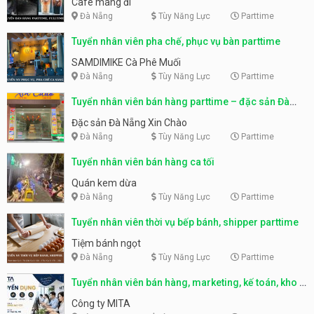
Cafe mang đi
Đà Nẵng
Tùy Năng Lực
Parttime
Tuyển nhân viên pha chế, phục vụ bàn parttime
SAMDIMIKE Cà Phê Muối
Đà Nẵng
Tùy Năng Lực
Parttime
Tuyển nhân viên bán hàng parttime – đặc sản Đà
Nẵng
Đặc sản Đà Nẵng Xin Chào
Đà Nẵng
Tùy Năng Lực
Parttime
Tuyển nhân viên bán hàng ca tối
Quán kem dừa
Đà Nẵng
Tùy Năng Lực
Parttime
Tuyển nhân viên thời vụ bếp bánh, shipper parttime
Tiệm bánh ngọt
Đà Nẵng
Tùy Năng Lực
Parttime
Tuyển nhân viên bán hàng, marketing, kế toán, kho –
parttime, fulltime
Công ty MITA