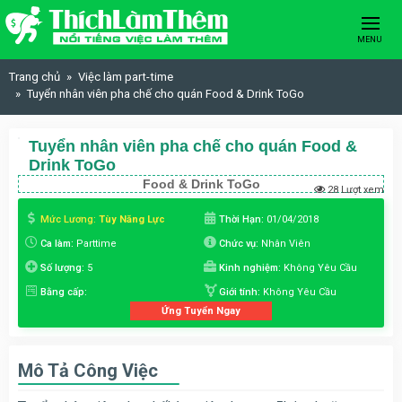
Skip to content
MENU
Trang chủ
Việc làm part-time
Tuyển nhân viên pha chế cho quán Food & Drink ToGo
Tuyển nhân viên pha chế cho quán Food &
Drink ToGo
Food & Drink ToGo
28 Lượt xem
Mức Lương:
Tùy Năng Lực
Thời Hạn:
01/04/2018
Ca làm:
Parttime
Chức vụ:
Nhân Viên
Số lượng:
5
Kinh nghiệm:
Không Yêu Cầu
Bằng cấp:
Giới tính:
Không Yêu Cầu
Ứng Tuyển Ngay
Mô Tả Công Việc