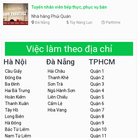
Tuyển nhân viên tiếp thực, phục vụ bàn
Nhà hàng Phủi Quán
Đà Nẵng
Tùy Năng Lực
Parttime
Việc làm theo địa chỉ
Hà Nội
Đà Nẵng
TPHCM
Cầu Giấy
Hải Châu
Quận 1
Đống Đa
Thanh Khê
Quận 2
Ba Đình
Sơn Trà
Quận 3
Hai Bà Trưng
Ngũ Hành Sơn
Quận 4
Hoàn Kiếm
Liên Chiểu
Quận 5
Thanh Xuân
Cẩm Lệ
Quận 6
Tây Hồ
Hòa Vang
Quận 7
Long Biên
Quận 8
Hà Đông
Quận 9
Bắc Từ Liêm
Quận 10
Nam Từ Liêm
Quận 11