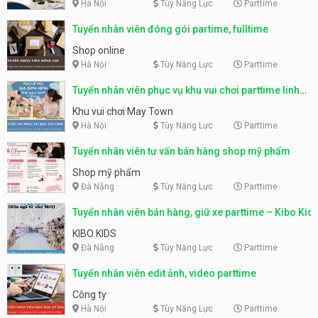
Hà Nội
Tùy Năng Lực
Parttime
Tuyển nhân viên đóng gói partime, fulltime
Shop online
Hà Nội
Tùy Năng Lực
Parttime
Tuyển nhân viên phục vụ khu vui chơi parttime linh
động
Khu vui chơi May Town
Hà Nội
Tùy Năng Lực
Parttime
Tuyển nhân viên tư vấn bán hàng shop mỹ phẩm
Shop mỹ phẩm
Đà Nẵng
Tùy Năng Lực
Parttime
Tuyển nhân viên bán hàng, giữ xe parttime – Kibo Kid
KIBO KIDS
Đà Nẵng
Tùy Năng Lực
Parttime
Tuyển nhân viên edit ảnh, video parttime
Công ty
Hà Nội
Tùy Năng Lực
Parttime