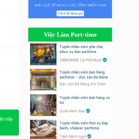
Tuyển nhân viên bán hàng
parttime
GÀ GÔ FASTFOOD
Việc Làm Part-time
Tuyển nhân viên bán hàng
parttime
Tuyển nhân viên pha chế,
phục vụ bàn parttime
Húp Tea
SAMDIMIKE Cà Phê Muối
Tuyển nhân viên pha chế
Tuyển nhân viên bán hàng
tiệm trà sữa
parttime – đặc sản Đà Nẵng
TRÀ SỮA THÁI LAN
Đặc sản Đà Nẵng Xin Chào
SONGKRAN
Tuyển nhân viên tư vấn bán
Tuyển nhân viên bán hàng ca
hàng tiệm bánh ngọt
tối
Tiệm bánh ngọt
Quán kem dừa
ển hãy
Tuyển nhân viên thời vụ bếp
Tuyển nhân viên pha chế,
bánh, shipper parttime
phục vụ bàn
Tiệm bánh ngọt
SNACK BAR NHẬT