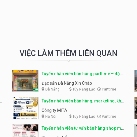
VIỆC LÀM THÊM LIÊN QUAN
Tuyển nhân viên bán hàng parttime – đặc
sản Đà Nẵng
Đặc sản Đà Nẵng Xin Chào
Đà Nẵng
Tùy Năng Lực
Parttime
r
Tuyển nhân viên bán hàng, marketing, kho
– parttime, fulltime
Công ty MITA
Hà Nội
Tùy Năng Lực
Parttime
Tuyển nhân viên tư vấn bán hàng shop mỹ
phẩm