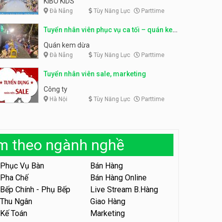
KIBO KIDS
Đà Nẵng
Tùy Năng Lực
Parttime
Tuyển nhân viên edit ảnh,
video parttime
Tuyển nhân viên phụ bếp, tạp
Tuyển nhân viên phục vụ ca tối – quán kem
vụ, hỗ trợ ra đơn
Công ty
Shop đồ ăn đêm Trang Béo
dừa
Quán kem dừa
Đà Nẵng
Tùy Năng Lực
Parttime
Tuyển nhân viên tiếp thực,
phục vụ bàn
Tuyển nhân viên sale, marketing
Nhà hàng Phủi Quán
Công ty
Hà Nội
Tùy Năng Lực
Parttime
Tuyển nhân viên phục vụ ca
tối – quán kem dừa
Quán kem dừa
àm theo ngành nghề
Tuyển nhân viên phụ bếp –
Bún Đậu Mắm Tôm – Bếp
Tiên
Phục Vụ Bàn
Bán Hàng
Bún Đậu Mắm Tôm - Bếp Tiên
Pha Chế
Bán Hàng Online
Bếp Chính - Phụ Bếp
Live Stream B.Hàng
Tuyển nhân viên phụ quán ăn
– hỗ trợ ăn ở
Thu Ngân
Giao Hàng
Kế Toán
Marketing
Quán bánh đa cua