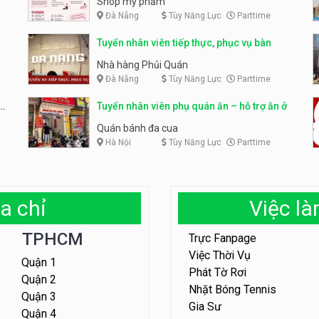
Shop mỹ phẩm
Đà Nẵng
Tùy Năng Lực
Parttime
Tuyển nhân viên tiếp thực, phục vụ bàn
Nhà hàng Phủi Quán
Đà Nẵng
Tùy Năng Lực
Parttime
Tuyển nhân viên phụ quán ăn – hỗ trợ ăn ở
Quán bánh đa cua
Hà Nội
Tùy Năng Lực
Parttime
a chỉ
Việc l
TPHCM
Trực Fanpage
Việc Thời Vụ
Quận 1
Phát Tờ Rơi
Quận 2
Nhặt Bóng Tennis
Quận 3
Gia Sư
Quận 4