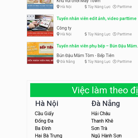
Khu vui chơi May Town
Hà Nội
Tùy Năng Lực
Parttime
Tuyển nhân viên edit ảnh, video parttime
Công ty
Hà Nội
Tùy Năng Lực
Parttime
Tuyển nhân viên phụ bếp – Bún Đậu Mắm
Tôm – Bếp Tiên
Bún Đậu Mắm Tôm - Bếp Tiên
Đà Nẵng
Tùy Năng Lực
Parttime
Việc làm theo đị
Hà Nội
Đà Nẵng
Cầu Giấy
Hải Châu
Đống Đa
Thanh Khê
Ba Đình
Sơn Trà
Hai Bà Trưng
Ngũ Hành Sơn