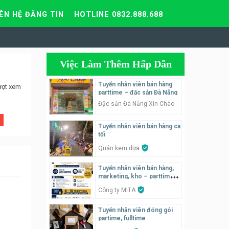
IÊN HỆ ĐĂNG TIN
HOTLINE 0832.888.688
Việc Làm Thêm Hấp Dẫn
Tuyển nhân viên bán hàng
ượt xem
parttime – đặc sản Đà Nẵng
Đặc sản Đà Nẵng Xin Chào
Tuyển nhân viên bán hàng ca
tối
Quán kem dừa
Tuyển nhân viên bán hàng,
marketing, kho – parttime,
fulltime
Công ty MITA
Tuyển nhân viên đóng gói
partime, fulltime