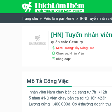
Skip to content
Trang chủ
Việc làm part-time
[HN] Tuyển nhân vi
[HN] Tuyển nhân viên
quán cafe Century
Mức Lương:
Tùy Năng Lực
Chức vụ:
Nhân Viên
Bằng cấp:
Mô Tả Công Việc
nhân viên
Nam
chạy bàn ca sáng từ 7h–>12h
5 nhân
#
Nữ
viên chạy bàn ca tối từ 18h->23h
Lương cứng 1.400.000đ. Có
#
thưởng
doanh thu 