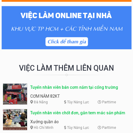
VIỆC LÀM THÊM LIÊN QUAN
Tuyển nhân viên bán cơm nắm tại cổng trường
CƠM NẮM 82KT
Đà Nẵng
Tùy Năng Lực
Parttime
Tuyển nhân viên chốt đơn, gắn tem mác sản phẩm
Xưởng quần áo
Hồ Chí Minh
Tùy Năng Lực
Parttime