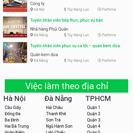
Công ty
Hà Nội
Tùy Năng Lực
Parttime
Tuyển nhân viên tiếp thực, phục vụ bàn
Nhà hàng Phủi Quán
Đà Nẵng
Tùy Năng Lực
Parttime
Tuyển nhân viên phục vụ ca tối – quán kem dừa
Quán kem dừa
Đà Nẵng
Tùy Năng Lực
Parttime
Việc làm theo địa chỉ
Hà Nội
Đà Nẵng
TPHCM
Cầu Giấy
Hải Châu
Quận 1
Đống Đa
Thanh Khê
Quận 2
Ba Đình
Sơn Trà
Quận 3
Hai Bà Trưng
Ngũ Hành Sơn
Quận 4
Hoàn Kiếm
Liên Chiểu
Quận 5