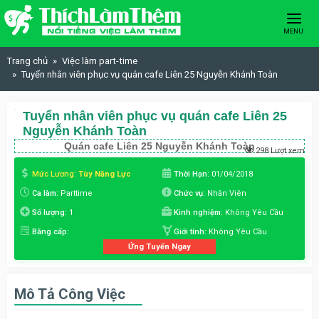
Skip to content
MENU
Trang chủ
Việc làm part-time
Tuyển nhân viên phục vụ quán cafe Liên 25 Nguyễn Khánh Toàn
Tuyển nhân viên phục vụ quán cafe Liên 25
Nguyễn Khánh Toàn
Quán cafe Liên 25 Nguyễn Khánh Toàn
298 Lượt xem
Mức Lương:
Tùy Năng Lực
Thời Hạn:
01/04/2018
Ca làm:
Parttime
Chức vụ:
Nhân Viên
Số lượng:
1
Kinh nghiệm:
Không Yêu Cầu
Bằng cấp:
Giới tính:
Không Yêu Cầu
Ứng Tuyển Ngay
Mô Tả Công Việc