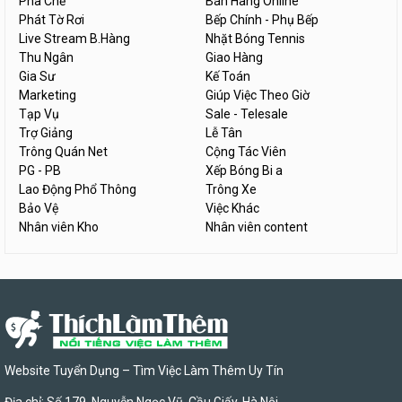
Pha Chế
Bán Hàng Online
Phát Tờ Rơi
Bếp Chính - Phụ Bếp
Live Stream B.Hàng
Nhặt Bóng Tennis
Thu Ngân
Giao Hàng
Gia Sư
Kế Toán
Marketing
Giúp Việc Theo Giờ
Tạp Vụ
Sale - Telesale
Trợ Giảng
Lễ Tân
Trông Quán Net
Cộng Tác Viên
PG - PB
Xếp Bóng Bi a
Lao Động Phổ Thông
Trông Xe
Bảo Vệ
Việc Khác
Nhân viên Kho
Nhân viên content
Website Tuyển Dụng – Tìm Việc Làm Thêm Uy Tín