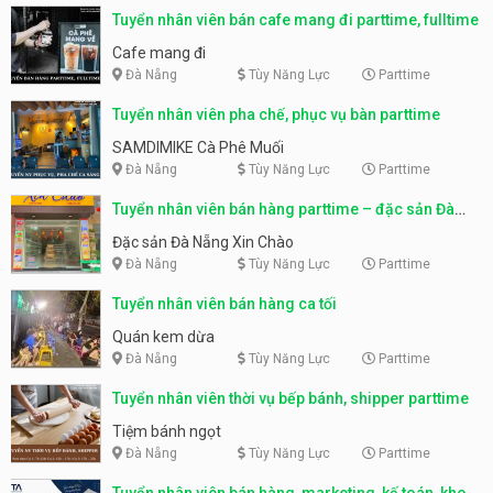
Tuyển nhân viên bán cafe mang đi parttime, fulltime
Cafe mang đi
Đà Nẵng
Tùy Năng Lực
Parttime
Tuyển nhân viên pha chế, phục vụ bàn parttime
SAMDIMIKE Cà Phê Muối
Đà Nẵng
Tùy Năng Lực
Parttime
Tuyển nhân viên bán hàng parttime – đặc sản Đà
Nẵng
Đặc sản Đà Nẵng Xin Chào
Đà Nẵng
Tùy Năng Lực
Parttime
Tuyển nhân viên bán hàng ca tối
Quán kem dừa
Đà Nẵng
Tùy Năng Lực
Parttime
Tuyển nhân viên thời vụ bếp bánh, shipper parttime
Tiệm bánh ngọt
Đà Nẵng
Tùy Năng Lực
Parttime
Tuyển nhân viên bán hàng, marketing, kế toán, kho –