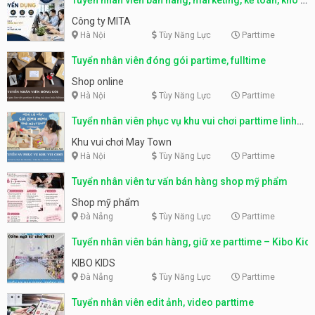
parttime, fulltime
Công ty MITA
Hà Nội
Tùy Năng Lực
Parttime
Tuyển nhân viên đóng gói partime, fulltime
Shop online
Hà Nội
Tùy Năng Lực
Parttime
Tuyển nhân viên phục vụ khu vui chơi parttime linh
động
Khu vui chơi May Town
Hà Nội
Tùy Năng Lực
Parttime
Tuyển nhân viên tư vấn bán hàng shop mỹ phẩm
Shop mỹ phẩm
Đà Nẵng
Tùy Năng Lực
Parttime
Tuyển nhân viên bán hàng, giữ xe parttime – Kibo Kid
KIBO KIDS
Đà Nẵng
Tùy Năng Lực
Parttime
Tuyển nhân viên edit ảnh, video parttime