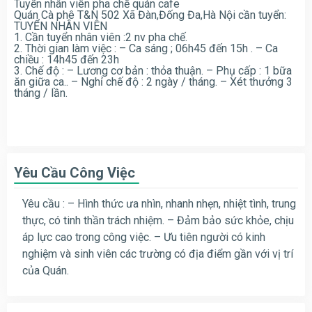
Tuyển nhân viên pha chế quán cafe
Quán Cà phê T&N 502 Xã Đàn,Đống Đa,Hà Nội cần tuyển:
TUYỂN NHÂN VIÊ
N
1. Cần tuyển nhân viên :2 nv pha chế.
2. Thời gian làm việc : – Ca sáng ; 06h45 đến 15h . – Ca
chiều : 14h45 đến 23h
3. Chế độ : – Lương cơ bản : thỏa thuận. – Phụ cấp : 1 bữa
ăn giữa ca.. – Nghỉ chế độ : 2 ngày / tháng. – Xét thưởng 3
tháng / lần.
Yêu Cầu Công Việc
Yêu cầu : – Hình thức ưa nhìn, nhanh nhẹn, nhiệt tình, trung
thực, có tinh thần trách nhiệm. – Đảm bảo sức khỏe, chịu
áp lực cao trong công việc. – Ưu tiên người có kinh
nghiệm và sinh viên các trường có địa điểm gần với vị trí
của Quán.