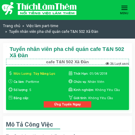
Skip to content
MENU
Trang chủ
Việc làm part-time
Tuyển nhân viên pha chế quán cafe T&N 502 Xã Đàn
Tuyển nhân viên pha chế quán cafe T&N 502
Xã Đàn
cafe T&N 502 Xã Đàn
36 Lượt xem
Mức Lương:
Tùy Năng Lực
Thời Hạn:
01/04/2018
Ca làm:
Parttime
Chức vụ:
Nhân Viên
Số lượng:
5
Kinh nghiệm:
Không Yêu Cầu
Bằng cấp:
Giới tính:
Không Yêu Cầu
Ứng Tuyển Ngay
Mô Tả Công Việc