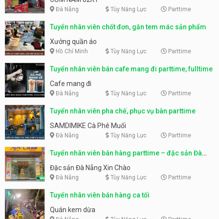
Đà Nẵng
Tùy Năng Lực
Parttime
Tuyển nhân viên chốt đơn, gắn tem mác sản phẩm
Xưởng quần áo
Hồ Chí Minh
Tùy Năng Lực
Parttime
Tuyển nhân viên bán cafe mang đi parttime, fulltime
Cafe mang đi
Đà Nẵng
Tùy Năng Lực
Parttime
Tuyển nhân viên pha chế, phục vụ bàn parttime
SAMDIMIKE Cà Phê Muối
Đà Nẵng
Tùy Năng Lực
Parttime
Tuyển nhân viên bán hàng parttime – đặc sản Đà
Nẵng
Đặc sản Đà Nẵng Xin Chào
Đà Nẵng
Tùy Năng Lực
Parttime
Tuyển nhân viên bán hàng ca tối
Quán kem dừa