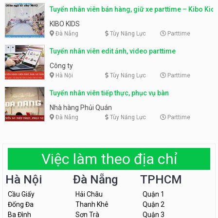
Tuyển nhân viên bán hàng, giữ xe parttime – Kibo Kid
KIBO KIDS
Đà Nẵng
Tùy Năng Lực
Parttime
Tuyển nhân viên edit ảnh, video parttime
Công ty
Hà Nội
Tùy Năng Lực
Parttime
Tuyển nhân viên tiếp thực, phục vụ bàn
Nhà hàng Phủi Quán
Đà Nẵng
Tùy Năng Lực
Parttime
Việc làm theo địa chỉ
Hà Nội
Đà Nẵng
TPHCM
Cầu Giấy
Hải Châu
Quận 1
Đống Đa
Thanh Khê
Quận 2
Ba Đình
Sơn Trà
Quận 3