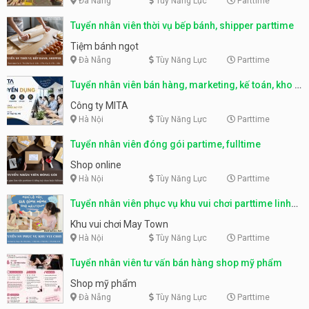
Đà Nẵng
Tùy Năng Lực
Parttime
Tuyển nhân viên thời vụ bếp bánh, shipper parttime
Tiệm bánh ngọt
Đà Nẵng
Tùy Năng Lực
Parttime
Tuyển nhân viên bán hàng, marketing, kế toán, kho –
parttime, fulltime
Công ty MITA
Hà Nội
Tùy Năng Lực
Parttime
Tuyển nhân viên đóng gói partime, fulltime
Shop online
Hà Nội
Tùy Năng Lực
Parttime
Tuyển nhân viên phục vụ khu vui chơi parttime linh
động
Khu vui chơi May Town
Hà Nội
Tùy Năng Lực
Parttime
Tuyển nhân viên tư vấn bán hàng shop mỹ phẩm
Shop mỹ phẩm
Đà Nẵng
Tùy Năng Lực
Parttime