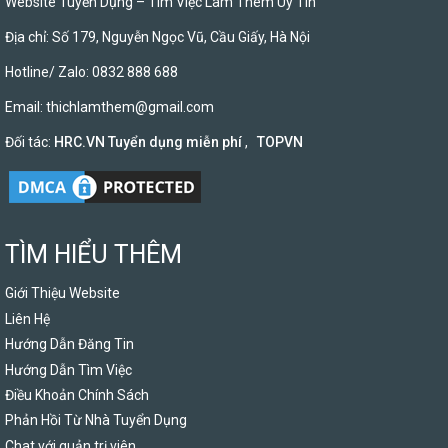
Website Tuyển Dụng – Tìm Việc Làm Thêm Uy Tín
Địa chỉ: Số 179, Nguyễn Ngọc Vũ, Cầu Giấy, Hà Nội
Hotline/ Zalo: 0832 888 688
Email:
thichlamthem@gmail.com
Đối tác:
HRC.VN Tuyển dụng miễn phí
,
TOPVN
TÌM HIỂU THÊM
Giới Thiệu Website
Liên Hệ
Hướng Dẫn Đăng Tin
Hướng Dẫn Tìm Việc
Điều Khoản Chính Sách
Phản Hồi Từ Nhà Tuyển Dụng
Chat với quản trị viên