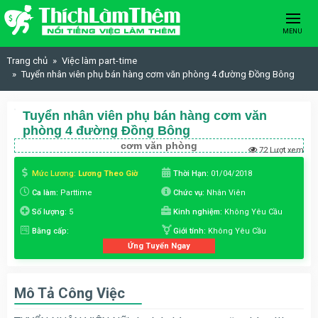
Skip to content
MENU
Trang chủ
Việc làm part-time
Tuyển nhân viên phụ bán hàng cơm văn phòng 4 đường Đồng Bông
Tuyển nhân viên phụ bán hàng cơm văn
phòng 4 đường Đồng Bông
cơm văn phòng
72 Lượt xem
Mức Lương:
Lương Theo Giờ
Thời Hạn:
01/04/2018
Ca làm:
Parttime
Chức vụ:
Nhân Viên
Số lượng:
5
Kinh nghiệm:
Không Yêu Cầu
Bằng cấp:
Giới tính:
Không Yêu Cầu
Ứng Tuyển Ngay
Mô Tả Công Việc