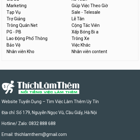
Marketing
Giúp Việc Theo Giờ
Tạp Vụ
Sale - Telesale
Trợ Giảng
Lễ Tân
Trông Quán Net
Cộng Tác Viên
PG - PB
Xếp Bóng Bi a
Lao Động Phổ Thông
Trông Xe
Bảo Vệ
Việc Khác
Nhân viên Kho
Nhân viên content
Website Tuyển Dụng – Tìm Việc Làm Thêm Uy Tín
Địa chỉ: Số 179, Nguyễn Ngọc Vũ, Cầu Giấy, Hà Nội
Hotline/ Zalo: 0832 888 688
Email:
thichlamthem@gmail.com