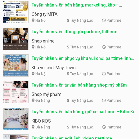
Tuyển nhân viên bán hàng, marketing, kho –
parttime, fulltime
Công ty MITA
Hà Nội
Tùy Năng Lực
Parttime
Tuyển nhân viên đóng gói partime, fulltime
Shop online
Hà Nội
Tùy Năng Lực
Parttime
Tuyển nhân viên phục vụ khu vui chơi parttime linh
động
Khu vui chơi May Town
Hà Nội
Tùy Năng Lực
Parttime
Tuyển nhân viên tư vấn bán hàng shop mỹ phẩm
Shop mỹ phẩm
Đà Nẵng
Tùy Năng Lực
Parttime
Tuyển nhân viên bán hàng, giữ xe parttime – Kibo Kid
KIBO KIDS
Đà Nẵng
Tùy Năng Lực
Parttime
Tuyển nhân viên edit ảnh, video parttime