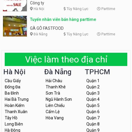
Công ty
Hà Nội
Tùy Năng Lực
Parttime
Tuyển nhân viên bán hàng parttime
GÀ GÔ FASTFOOD
Đà Nẵng
Tùy Năng Lực
Parttime
Việc làm theo địa chỉ
Hà Nội
Đà Nẵng
TPHCM
Cầu Giấy
Hải Châu
Quận 1
Đống Đa
Thanh Khê
Quận 2
Ba Đình
Sơn Trà
Quận 3
Hai Bà Trưng
Ngũ Hành Sơn
Quận 4
Hoàn Kiếm
Liên Chiểu
Quận 5
Thanh Xuân
Cẩm Lệ
Quận 6
Tây Hồ
Hòa Vang
Quận 7
Long Biên
Quận 8
Hà Đông
Quận 9