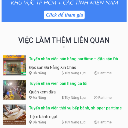
VIỆC LÀM THÊM LIÊN QUAN
Tuyển nhân viên bán hàng parttime – đặc sản Đà
Nẵng
Đặc sản Đà Nẵng Xin Chào
Đà Nẵng
Tùy Năng Lực
Parttime
Tuyển nhân viên bán hàng ca tối
Quán kem dừa
Đà Nẵng
Tùy Năng Lực
Parttime
Tuyển nhân viên thời vụ bếp bánh, shipper parttime
Tiệm bánh ngọt
Đà Nẵng
Tùy Năng Lực
Parttime