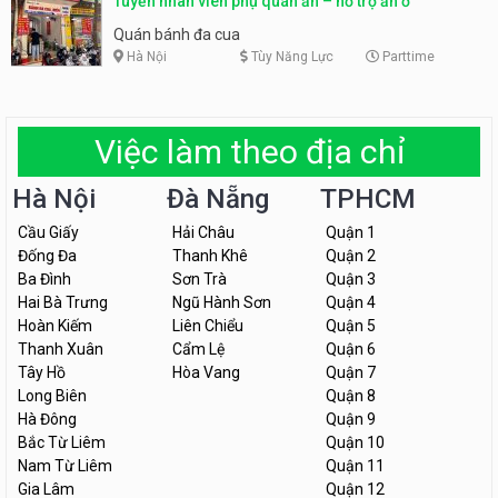
Tuyển nhân viên phụ quán ăn – hỗ trợ ăn ở
Quán bánh đa cua
Hà Nội
Tùy Năng Lực
Parttime
Việc làm theo địa chỉ
Hà Nội
Đà Nẵng
TPHCM
Cầu Giấy
Hải Châu
Quận 1
Đống Đa
Thanh Khê
Quận 2
Ba Đình
Sơn Trà
Quận 3
Hai Bà Trưng
Ngũ Hành Sơn
Quận 4
Hoàn Kiếm
Liên Chiểu
Quận 5
Thanh Xuân
Cẩm Lệ
Quận 6
Tây Hồ
Hòa Vang
Quận 7
Long Biên
Quận 8
Hà Đông
Quận 9
Bắc Từ Liêm
Quận 10
Nam Từ Liêm
Quận 11
Gia Lâm
Quận 12