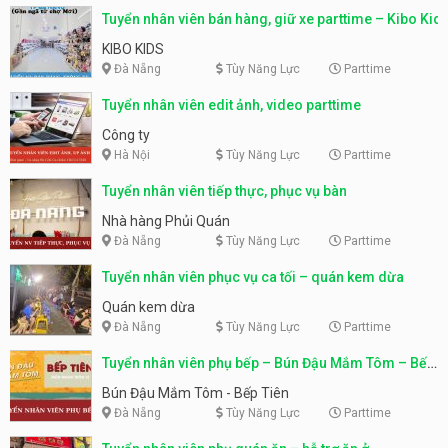
Tuyển nhân viên bán hàng, giữ xe parttime – Kibo Kid
KIBO KIDS
Đà Nẵng
Tùy Năng Lực
Parttime
Tuyển nhân viên edit ảnh, video parttime
Công ty
Hà Nội
Tùy Năng Lực
Parttime
Tuyển nhân viên tiếp thực, phục vụ bàn
Nhà hàng Phủi Quán
Đà Nẵng
Tùy Năng Lực
Parttime
Tuyển nhân viên phục vụ ca tối – quán kem dừa
Quán kem dừa
Đà Nẵng
Tùy Năng Lực
Parttime
Tuyển nhân viên phụ bếp – Bún Đậu Mắm Tôm – Bếp
Tiên
Bún Đậu Mắm Tôm - Bếp Tiên
Đà Nẵng
Tùy Năng Lực
Parttime