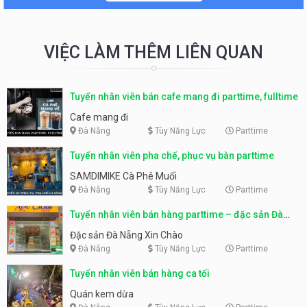
VIỆC LÀM THÊM LIÊN QUAN
Tuyển nhân viên bán cafe mang đi parttime, fulltime
Cafe mang đi
Đà Nẵng
Tùy Năng Lực
Parttime
Tuyển nhân viên pha chế, phục vụ bàn parttime
SAMDIMIKE Cà Phê Muối
Đà Nẵng
Tùy Năng Lực
Parttime
Tuyển nhân viên bán hàng parttime – đặc sản Đà
Nẵng
Đặc sản Đà Nẵng Xin Chào
Đà Nẵng
Tùy Năng Lực
Parttime
Tuyển nhân viên bán hàng ca tối
Quán kem dừa