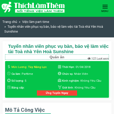
Skip to content
MENU
Trang chủ
Việc làm part-time
Tuyển nhân viên phục vụ bàn, bảo vệ làm việc tài Toà nhà Yên Hoà
Sunshine
Tuyển nhân viên phục vụ bàn, bảo vệ làm việc
tài Toà nhà Yên Hoà Sunshine
Quán ăn
127 Lượt xem
Mức Lương:
Tùy Năng Lực
Thời Hạn:
01/04/2018
Ca làm:
Parttime
Chức vụ:
Nhân Viên
Số lượng:
5
Kinh nghiệm:
Không Yêu Cầu
Bằng cấp:
Giới tính:
Không Yêu Cầu
Ứng Tuyển Ngay
Mô Tả Công Việc