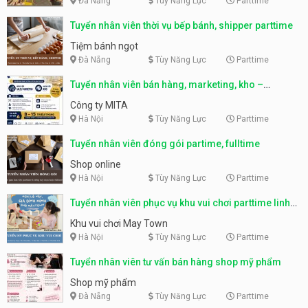
Đà Nẵng
Tùy Năng Lực
Parttime
Tuyển nhân viên thời vụ bếp bánh, shipper parttime
Tiệm bánh ngọt
Đà Nẵng
Tùy Năng Lực
Parttime
Tuyển nhân viên bán hàng, marketing, kho –
parttime, fulltime
Công ty MITA
Hà Nội
Tùy Năng Lực
Parttime
Tuyển nhân viên đóng gói partime, fulltime
Shop online
Hà Nội
Tùy Năng Lực
Parttime
Tuyển nhân viên phục vụ khu vui chơi parttime linh
động
Khu vui chơi May Town
Hà Nội
Tùy Năng Lực
Parttime
Tuyển nhân viên tư vấn bán hàng shop mỹ phẩm
Shop mỹ phẩm
Đà Nẵng
Tùy Năng Lực
Parttime