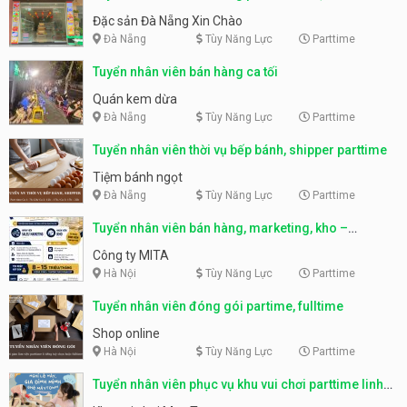
Nẵng
Đặc sản Đà Nẵng Xin Chào
Đà Nẵng
Tùy Năng Lực
Parttime
Tuyển nhân viên bán hàng ca tối
Quán kem dừa
Đà Nẵng
Tùy Năng Lực
Parttime
Tuyển nhân viên thời vụ bếp bánh, shipper parttime
Tiệm bánh ngọt
Đà Nẵng
Tùy Năng Lực
Parttime
Tuyển nhân viên bán hàng, marketing, kho –
parttime, fulltime
Công ty MITA
Hà Nội
Tùy Năng Lực
Parttime
Tuyển nhân viên đóng gói partime, fulltime
Shop online
Hà Nội
Tùy Năng Lực
Parttime
Tuyển nhân viên phục vụ khu vui chơi parttime linh