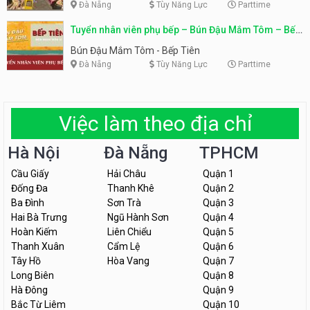
Đà Nẵng
Tùy Năng Lực
Parttime
Tuyển nhân viên phụ bếp – Bún Đậu Mắm Tôm – Bếp
Tiên
Bún Đậu Mắm Tôm - Bếp Tiên
Đà Nẵng
Tùy Năng Lực
Parttime
Việc làm theo địa chỉ
Hà Nội
Đà Nẵng
TPHCM
Cầu Giấy
Hải Châu
Quận 1
Đống Đa
Thanh Khê
Quận 2
Ba Đình
Sơn Trà
Quận 3
Hai Bà Trưng
Ngũ Hành Sơn
Quận 4
Hoàn Kiếm
Liên Chiểu
Quận 5
Thanh Xuân
Cẩm Lệ
Quận 6
Tây Hồ
Hòa Vang
Quận 7
Long Biên
Quận 8
Hà Đông
Quận 9
Bắc Từ Liêm
Quận 10