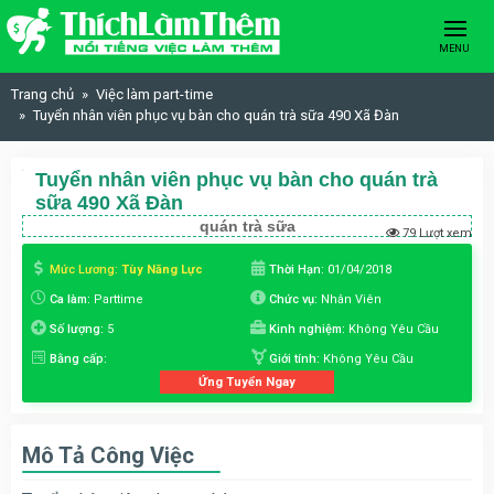
Skip to content
MENU
Trang chủ
Việc làm part-time
Tuyển nhân viên phục vụ bàn cho quán trà sữa 490 Xã Đàn
Tuyển nhân viên phục vụ bàn cho quán trà
sữa 490 Xã Đàn
quán trà sữa
79 Lượt xem
Mức Lương:
Tùy Năng Lực
Thời Hạn:
01/04/2018
Ca làm:
Parttime
Chức vụ:
Nhân Viên
Số lượng:
5
Kinh nghiệm:
Không Yêu Cầu
Bằng cấp:
Giới tính:
Không Yêu Cầu
Ứng Tuyển Ngay
Mô Tả Công Việc