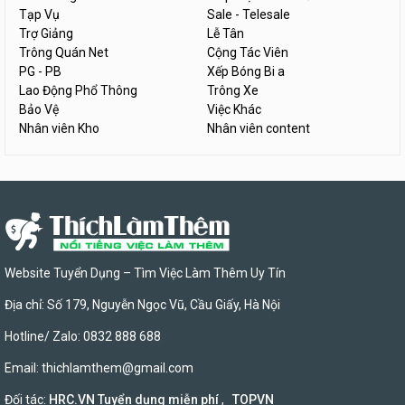
Tạp Vụ
Sale - Telesale
Trợ Giảng
Lễ Tân
Trông Quán Net
Cộng Tác Viên
PG - PB
Xếp Bóng Bi a
Lao Động Phổ Thông
Trông Xe
Bảo Vệ
Việc Khác
Nhân viên Kho
Nhân viên content
Website Tuyển Dụng – Tìm Việc Làm Thêm Uy Tín
Địa chỉ: Số 179, Nguyễn Ngọc Vũ, Cầu Giấy, Hà Nội
Hotline/ Zalo: 0832 888 688
Email:
thichlamthem@gmail.com
Đối tác:
HRC.VN Tuyển dụng miễn phí
,
TOPVN