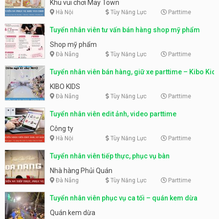
động
Khu vui chơi May Town
Hà Nội
Tùy Năng Lực
Parttime
Tuyển nhân viên tư vấn bán hàng shop mỹ phẩm
Shop mỹ phẩm
Đà Nẵng
Tùy Năng Lực
Parttime
Tuyển nhân viên bán hàng, giữ xe parttime – Kibo Kid
KIBO KIDS
Đà Nẵng
Tùy Năng Lực
Parttime
Tuyển nhân viên edit ảnh, video parttime
Công ty
Hà Nội
Tùy Năng Lực
Parttime
Tuyển nhân viên tiếp thực, phục vụ bàn
Nhà hàng Phủi Quán
Đà Nẵng
Tùy Năng Lực
Parttime
Tuyển nhân viên phục vụ ca tối – quán kem dừa
Quán kem dừa