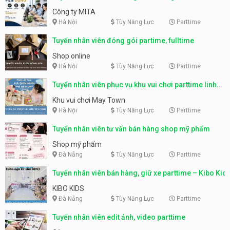
parttime, fulltime
Công ty MITA
Hà Nội
Tùy Năng Lực
Parttime
Tuyển nhân viên đóng gói partime, fulltime
Shop online
Hà Nội
Tùy Năng Lực
Parttime
Tuyển nhân viên phục vụ khu vui chơi parttime linh
động
Khu vui chơi May Town
Hà Nội
Tùy Năng Lực
Parttime
Tuyển nhân viên tư vấn bán hàng shop mỹ phẩm
Shop mỹ phẩm
Đà Nẵng
Tùy Năng Lực
Parttime
Tuyển nhân viên bán hàng, giữ xe parttime – Kibo Kid
KIBO KIDS
Đà Nẵng
Tùy Năng Lực
Parttime
Tuyển nhân viên edit ảnh, video parttime