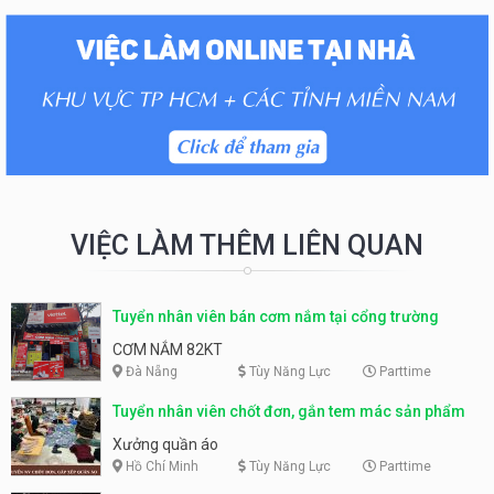
VIỆC LÀM THÊM LIÊN QUAN
Tuyển nhân viên bán cơm nắm tại cổng trường
CƠM NẮM 82KT
Đà Nẵng
Tùy Năng Lực
Parttime
Tuyển nhân viên chốt đơn, gắn tem mác sản phẩm
Xưởng quần áo
Hồ Chí Minh
Tùy Năng Lực
Parttime