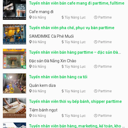
Tuyển nhân viên bán cafe mang đi parttime, fulltime
Cafe mang đi
Đà Nẵng
Tùy Năng Lực
Parttime
Tuyển nhân viên pha chế, phục vụ bàn parttime
SAMDIMIKE Cà Phê Muối
Đà Nẵng
Tùy Năng Lực
Parttime
Tuyển nhân viên bán hàng parttime – đặc sản Đà
Nẵng
Đặc sản Đà Nẵng Xin Chào
Đà Nẵng
Tùy Năng Lực
Parttime
Tuyển nhân viên bán hàng ca tối
Quán kem dừa
Đà Nẵng
Tùy Năng Lực
Parttime
Tuyển nhân viên thời vụ bếp bánh, shipper parttime
Tiệm bánh ngọt
Đà Nẵng
Tùy Năng Lực
Parttime
Tuyển nhân viên bán hàng, marketing, kế toán, kho –