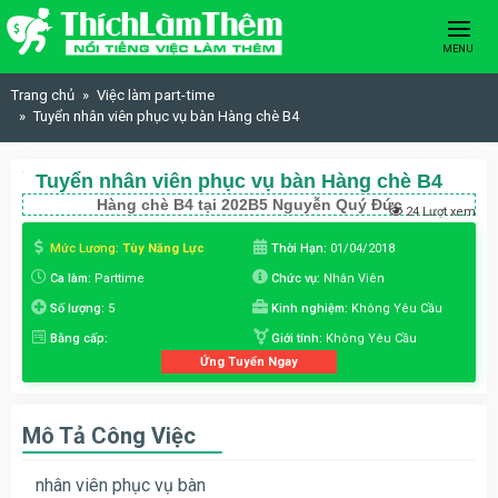
Skip to content
MENU
Trang chủ
Việc làm part-time
Tuyển nhân viên phục vụ bàn Hàng chè B4
Tuyển nhân viên phục vụ bàn Hàng chè B4
Hàng chè B4 tại 202B5 Nguyễn Quý Đức
24 Lượt xem
Mức Lương:
Tùy Năng Lực
Thời Hạn:
01/04/2018
Ca làm:
Parttime
Chức vụ:
Nhân Viên
Số lượng:
5
Kinh nghiệm:
Không Yêu Cầu
Bằng cấp:
Giới tính:
Không Yêu Cầu
Ứng Tuyển Ngay
Mô Tả Công Việc
nhân viên phục vụ bàn