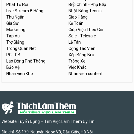
Phát Tờ Rơi
Bếp Chính - Phụ Bếp
Live Stream B.Hàng
Nhặt Bóng Tennis
Thu Ngân
Giao Hàng
Gia Sư
Kế Toán
Marketing
Giúp Việc Theo Giờ
Tạp Vụ
Sale - Telesale
Trợ Giảng
Lễ Tân
Trông Quán Net
Cộng Tác Viên
PG - PB
Xếp Bóng Bi a
Lao Động Phổ Thông
Trông Xe
Bảo Vệ
Việc Khác
Nhân viên Kho
Nhân viên content
Website Tuyển Dụng – Tìm Việc Làm Thêm Uy Tín
Địa chỉ: Số 179, Nguyễn Ngọc Vũ, Cầu Giấy, Hà Nội