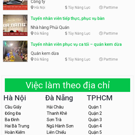
Công ty
Hà Nội
Tùy Năng Lực
Parttime
Tuyển nhân viên tiếp thực, phục vụ bàn
Nhà hàng Phủi Quán
Đà Nẵng
Tùy Năng Lực
Parttime
Tuyển nhân viên phục vụ ca tối – quán kem dừa
Quán kem dừa
Đà Nẵng
Tùy Năng Lực
Parttime
Việc làm theo địa chỉ
Hà Nội
Đà Nẵng
TPHCM
Cầu Giấy
Hải Châu
Quận 1
Đống Đa
Thanh Khê
Quận 2
Ba Đình
Sơn Trà
Quận 3
Hai Bà Trưng
Ngũ Hành Sơn
Quận 4
Hoàn Kiếm
Liên Chiểu
Quận 5