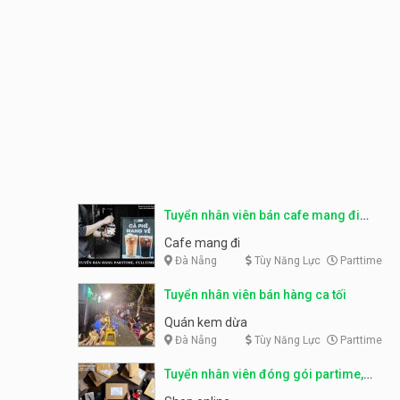
Tuyển nhân viên bán cafe mang đi
parttime, fulltime
Cafe mang đi
Đà Nẵng
Tùy Năng Lực
Parttime
Tuyển nhân viên bán hàng ca tối
Quán kem dừa
Đà Nẵng
Tùy Năng Lực
Parttime
Tuyển nhân viên đóng gói partime,
fulltime