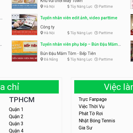
Khu vui chơi May Town
Hà Nội
Tùy Năng Lực
Parttime
e
Tuyển nhân viên edit ảnh, video parttime
Công ty
Hà Nội
Tùy Năng Lực
Parttime
em
Tuyển nhân viên phụ bếp – Bún Đậu Mắm
Tôm – Bếp Tiên
Bún Đậu Mắm Tôm - Bếp Tiên
Đà Nẵng
Tùy Năng Lực
Parttime
a chỉ
Việc l
TPHCM
Trực Fanpage
Việc Thời Vụ
Quận 1
Phát Tờ Rơi
Quận 2
Nhặt Bóng Tennis
Quận 3
Gia Sư
Quận 4