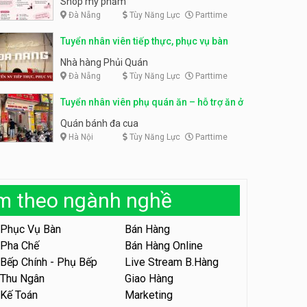
Shop mỹ phẩm
Đà Nẵng
Tùy Năng Lực
Parttime
Tuyển nhân viên bán hàng,
giữ xe parttime – Kibo Kid
Tuyển nhân viên content,
Tuyển nhân viên tiếp thực, phục vụ bàn
trực page, thu ngân parttime
KIBO KIDS
lương cao
GRAVI ESCAPE ROOM
Nhà hàng Phủi Quán
Đà Nẵng
Tùy Năng Lực
Parttime
Tuyển nhân viên edit ảnh,
video parttime
Tuyển nhân viên phụ quán ăn – hỗ trợ ăn ở
Công ty
Quán bánh đa cua
Hà Nội
Tùy Năng Lực
Parttime
Tuyển nhân viên tiếp thực,
phục vụ bàn
Nhà hàng Phủi Quán
àm theo ngành nghề
Tuyển nhân viên phục vụ ca
tối – quán kem dừa
Phục Vụ Bàn
Bán Hàng
Quán kem dừa
Pha Chế
Bán Hàng Online
Bếp Chính - Phụ Bếp
Live Stream B.Hàng
Tuyển nhân viên phụ bếp –
Bún Đậu Mắm Tôm – Bếp
Thu Ngân
Giao Hàng
Tiên
Bún Đậu Mắm Tôm - Bếp Tiên
Kế Toán
Marketing