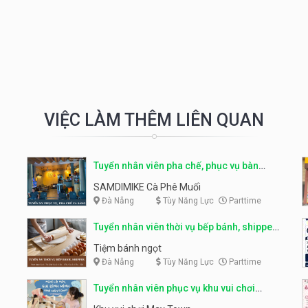
VIỆC LÀM THÊM LIÊN QUAN
Tuyển nhân viên pha chế, phục vụ bàn
parttime
SAMDIMIKE Cà Phê Muối
Đà Nẵng
Tùy Năng Lực
Parttime
Tuyển nhân viên thời vụ bếp bánh, shipper
parttime
Tiệm bánh ngọt
Đà Nẵng
Tùy Năng Lực
Parttime
Tuyển nhân viên phục vụ khu vui chơi
parttime linh động