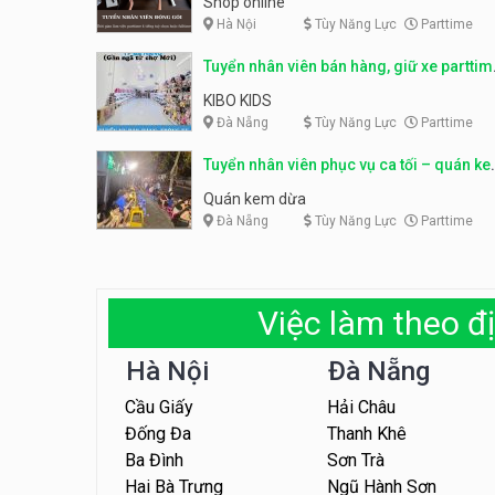
Shop online
Hà Nội
Tùy Năng Lực
Parttime
Tuyển nhân viên bán hàng, giữ xe parttim
– Kibo Kid
KIBO KIDS
Đà Nẵng
Tùy Năng Lực
Parttime
Tuyển nhân viên phục vụ ca tối – quán k
dừa
Quán kem dừa
Đà Nẵng
Tùy Năng Lực
Parttime
Việc làm theo đị
Hà Nội
Đà Nẵng
Cầu Giấy
Hải Châu
Đống Đa
Thanh Khê
Ba Đình
Sơn Trà
Hai Bà Trưng
Ngũ Hành Sơn