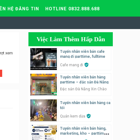
IÊN HỆ ĐĂNG TIN
HOTLINE 0832.888.688
Việc Làm Thêm Hấp Dẫn
Tuyển nhân viên bán cafe
ượt xem
mang đi parttime, fulltime
Cafe mang đi
Tuyển nhân viên bán hàng
parttime – đặc sản Đà Nẵng
Đặc sản Đà Nẵng Xin Chào
Tuyển nhân viên bán hàng ca
tối
Quán kem dừa
Tuyển nhân viên bán hàng,
marketing, kho – parttime,
fulltime