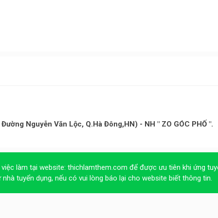
u( Đường Nguyễn Văn Lộc, Q.Hà Đông,HN) - NH " ZO GÓC PHỐ ".
 việc làm tại website:
thichlamthem.com
để được ưu tiên khi ứng tuy
ừ nhà tuyển dụng, nếu có vui lòng báo lại cho website biết thông tin.