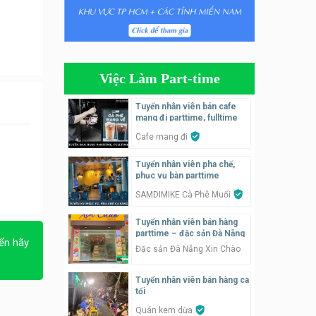
Tuyển nhân viên phụ quán ăn
– hỗ trợ ăn ở
Quán bánh đa cua
Việc Làm Part-time
Tuyển nhân viên bán hàng
parttime
Tuyển nhân viên bán cafe
mang đi parttime, fulltime
GÀ GÔ FASTFOOD
Cafe mang đi
Tuyển nhân viên bán hàng
Tuyển nhân viên pha chế,
parttime
phục vụ bàn parttime
Húp Tea
SAMDIMIKE Cà Phê Muối
Tuyển nhân viên pha chế
Tuyển nhân viên bán hàng
tiệm trà sữa
parttime – đặc sản Đà Nẵng
ển hãy
TRÀ SỮA THÁI LAN
Đặc sản Đà Nẵng Xin Chào
SONGKRAN
Tuyển nhân viên bán hàng ca
Tuyển nhân viên tư vấn bán
tối
hàng tiệm bánh ngọt
Quán kem dừa
Tiệm bánh ngọt