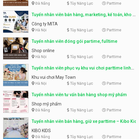
Đà Nẵng
Tùy Năng Lực
Parttime
Tuyển nhân viên bán hàng, marketing, kế toán, kho –
parttime, fulltime
Công ty MITA
Hà Nội
Tùy Năng Lực
Parttime
Tuyển nhân viên đóng gói partime, fulltime
Shop online
Hà Nội
Tùy Năng Lực
Parttime
Tuyển nhân viên phục vụ khu vui chơi parttime linh
động
Khu vui chơi May Town
Hà Nội
Tùy Năng Lực
Parttime
Tuyển nhân viên tư vấn bán hàng shop mỹ phẩm
Shop mỹ phẩm
Đà Nẵng
Tùy Năng Lực
Parttime
Tuyển nhân viên bán hàng, giữ xe parttime – Kibo Kid
KIBO KIDS
Đà Nẵng
Tùy Năng Lực
Parttime