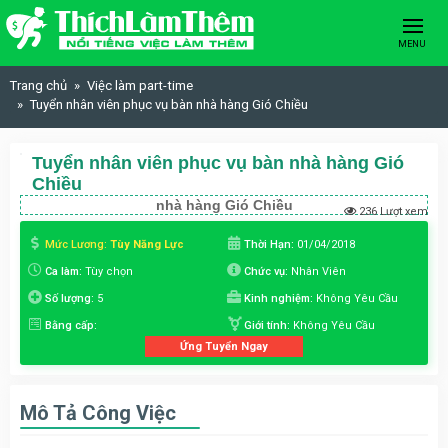
Skip to content
MENU
Trang chủ
Việc làm part-time
Tuyển nhân viên phục vụ bàn nhà hàng Gió Chiều
Tuyển nhân viên phục vụ bàn nhà hàng Gió
Chiều
nhà hàng Gió Chiều
236 Lượt xem
Mức Lương:
Tùy Năng Lực
Thời Hạn:
01/04/2018
Ca làm:
Tùy chọn
Chức vụ:
Nhân Viên
Số lượng:
5
Kinh nghiệm:
Không Yêu Cầu
Bằng cấp:
Giới tính:
Không Yêu Cầu
Ứng Tuyển Ngay
Mô Tả Công Việc