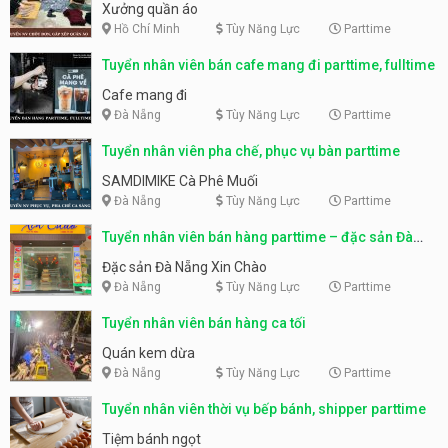
Xưởng quần áo
Hồ Chí Minh
Tùy Năng Lực
Parttime
Tuyển nhân viên bán cafe mang đi parttime, fulltime
Cafe mang đi
Đà Nẵng
Tùy Năng Lực
Parttime
Tuyển nhân viên pha chế, phục vụ bàn parttime
SAMDIMIKE Cà Phê Muối
Đà Nẵng
Tùy Năng Lực
Parttime
Tuyển nhân viên bán hàng parttime – đặc sản Đà
Nẵng
Đặc sản Đà Nẵng Xin Chào
Đà Nẵng
Tùy Năng Lực
Parttime
Tuyển nhân viên bán hàng ca tối
Quán kem dừa
Đà Nẵng
Tùy Năng Lực
Parttime
Tuyển nhân viên thời vụ bếp bánh, shipper parttime
Tiệm bánh ngọt