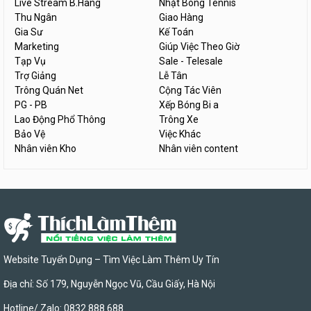
Live Stream B.Hàng
Nhặt Bóng Tennis
Thu Ngân
Giao Hàng
Gia Sư
Kế Toán
Marketing
Giúp Việc Theo Giờ
Tạp Vụ
Sale - Telesale
Trợ Giảng
Lễ Tân
Trông Quán Net
Cộng Tác Viên
PG - PB
Xếp Bóng Bi a
Lao Động Phổ Thông
Trông Xe
Bảo Vệ
Việc Khác
Nhân viên Kho
Nhân viên content
Website Tuyển Dụng – Tìm Việc Làm Thêm Uy Tín
Địa chỉ: Số 179, Nguyễn Ngọc Vũ, Cầu Giấy, Hà Nội
Hotline/ Zalo: 0832 888 688