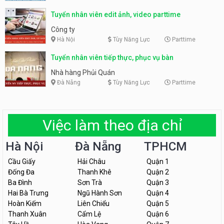
Tuyển nhân viên edit ảnh, video parttime
Công ty
Hà Nội
Tùy Năng Lực
Parttime
Tuyển nhân viên tiếp thực, phục vụ bàn
Nhà hàng Phủi Quán
Đà Nẵng
Tùy Năng Lực
Parttime
Việc làm theo địa chỉ
Hà Nội
Đà Nẵng
TPHCM
Cầu Giấy
Hải Châu
Quận 1
Đống Đa
Thanh Khê
Quận 2
Ba Đình
Sơn Trà
Quận 3
Hai Bà Trưng
Ngũ Hành Sơn
Quận 4
Hoàn Kiếm
Liên Chiểu
Quận 5
Thanh Xuân
Cẩm Lệ
Quận 6