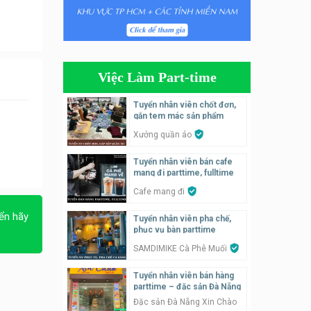
Tuyển nhân viên tiếp thực,
phục vụ bàn
Nhà hàng Phủi Quán
Việc Làm Part-time
Tuyển nhân viên phụ quán ăn
– hỗ trợ ăn ở
Tuyển nhân viên chốt đơn,
gắn tem mác sản phẩm
Quán bánh đa cua
Xưởng quần áo
Tuyển nhân viên bán hàng
Tuyển nhân viên bán cafe
parttime
mang đi parttime, fulltime
GÀ GÔ FASTFOOD
Cafe mang đi
Tuyển nhân viên bán hàng
ển hãy
Tuyển nhân viên pha chế,
parttime
phục vụ bàn parttime
Húp Tea
SAMDIMIKE Cà Phê Muối
Tuyển nhân viên bán hàng
Tuyển nhân viên pha chế
parttime – đặc sản Đà Nẵng
tiệm trà sữa
Đặc sản Đà Nẵng Xin Chào
TRÀ SỮA THÁI LAN