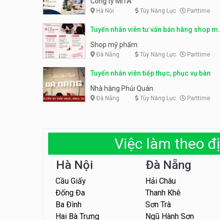
Công ty MITA
Hà Nội
Tùy Năng Lực
Parttime
Tuyển nhân viên tư vấn bán hàng shop m
phẩm
Shop mỹ phẩm
Đà Nẵng
Tùy Năng Lực
Parttime
Tuyển nhân viên tiếp thực, phục vụ bàn
Nhà hàng Phủi Quán
Đà Nẵng
Tùy Năng Lực
Parttime
Việc làm theo đị
Hà Nội
Đà Nẵng
Cầu Giấy
Hải Châu
Đống Đa
Thanh Khê
Ba Đình
Sơn Trà
Hai Bà Trưng
Ngũ Hành Sơn