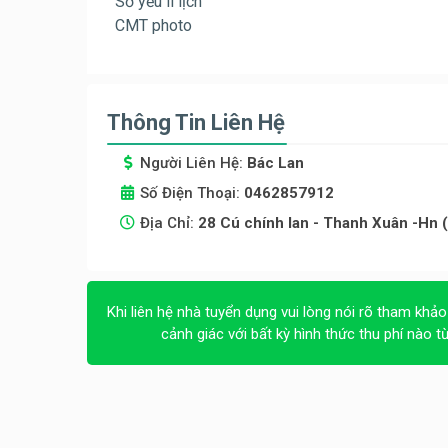
Sơ yếu lí lịch
CMT photo
Thông Tin Liên Hệ
Người Liên Hệ:
Bác Lan
Số Điện Thoại:
0462857912
Địa Chỉ:
28 Cú chính lan - Thanh Xuân -Hn (
Khi liên hệ nhà tuyển dụng vui lòng nói rõ tham khảo
cảnh giác với bất kỳ hình thức thu phí nào t