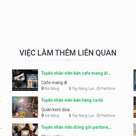
VIỆC LÀM THÊM LIÊN QUAN
Tuyển nhân viên bán cafe mang đi
parttime, fulltime
Cafe mang đi
Đà Nẵng
Tùy Năng Lực
Parttime
Tuyển nhân viên bán hàng ca tối
Quán kem dừa
Đà Nẵng
Tùy Năng Lực
Parttime
Tuyển nhân viên đóng gói partime,
fulltime