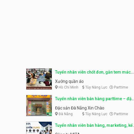
Tuyển nhân viên chốt đơn, gắn tem mác
sản phẩm
Xưởng quần áo
Hồ Chí Minh
Tùy Năng Lực
Parttime
Tuyển nhân viên bán hàng parttime – đặc
sản Đà Nẵng
Đặc sản Đà Nẵng Xin Chào
Đà Nẵng
Tùy Năng Lực
Parttime
Tuyển nhân viên bán hàng, marketing, kế
toán, kho – parttime, fulltime