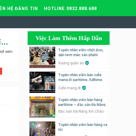
IÊN HỆ ĐĂNG TIN
HOTLINE 0832.888.688
Việc Làm Thêm Hấp Dẫn
Tuyển nhân viên phục vụ bàn quán cafe Ngọc Lan tại Cù Chính Lan
Tuyển nhân viên chốt đơn,
ượt xem
gắn tem mác sản phẩm
Xưởng quần áo
Tuyển nhân viên bán cafe
mang đi parttime, fulltime
Cafe mang đi
Tuyển nhân viên bán hàng
parttime – đặc sản Đà Nẵng
Đặc sản Đà Nẵng Xin Chào
Tuyển nhân viên bán hàng ca
tối