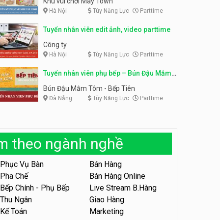
Khu vui chơi May Town
Hà Nội
Tùy Năng Lực
Parttime
Tuyển nhân viên tư vấn bán
hàng shop mỹ phẩm
Tuyển nhân viên phục vụ
Tuyển nhân viên edit ảnh, video parttime
bàn parttime
Shop mỹ phẩm
Quán ăn, Cafe
Công ty
Hà Nội
Tùy Năng Lực
Parttime
Tuyển nhân viên bán hàng,
giữ xe parttime – Kibo Kid
Tuyển nhân viên phụ bếp – Bún Đậu Mắm
KIBO KIDS
Tôm – Bếp Tiên
Bún Đậu Mắm Tôm - Bếp Tiên
Đà Nẵng
Tùy Năng Lực
Parttime
Tuyển nhân viên edit ảnh,
video parttime
Công ty
àm theo ngành nghề
Tuyển nhân viên tiếp thực,
phục vụ bàn
Phục Vụ Bàn
Bán Hàng
Nhà hàng Phủi Quán
Pha Chế
Bán Hàng Online
Bếp Chính - Phụ Bếp
Live Stream B.Hàng
Tuyển nhân viên phục vụ ca
tối – quán kem dừa
Thu Ngân
Giao Hàng
Kế Toán
Marketing
Quán kem dừa