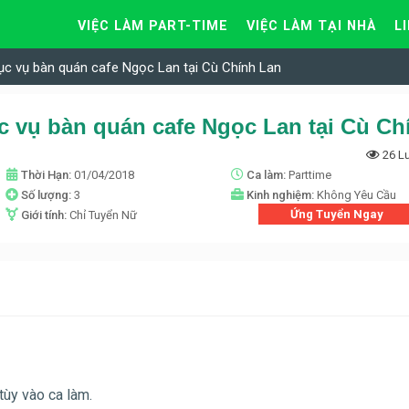
VIỆC LÀM PART-TIME
VIỆC LÀM TẠI NHÀ
L
ục vụ bàn quán cafe Ngọc Lan tại Cù Chính Lan
26 L
Thời Hạn:
01/04/2018
Ca làm:
Parttime
Số lượng:
3
Kinh nghiệm:
Không Yêu Cầu
Ứng Tuyển Ngay
Giới tính:
Chỉ Tuyển Nữ
 tùy vào ca làm.