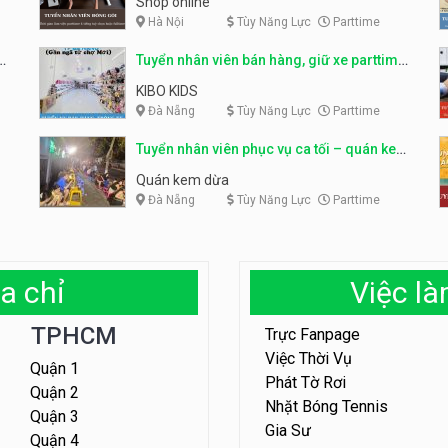
Shop online
Hà Nội
Tùy Năng Lực
Parttime
ỹ
Tuyển nhân viên bán hàng, giữ xe parttime
– Kibo Kid
KIBO KIDS
Đà Nẵng
Tùy Năng Lực
Parttime
Tuyển nhân viên phục vụ ca tối – quán kem
dừa
Quán kem dừa
Đà Nẵng
Tùy Năng Lực
Parttime
a chỉ
Việc l
TPHCM
Trực Fanpage
Việc Thời Vụ
Quận 1
Phát Tờ Rơi
Quận 2
Nhặt Bóng Tennis
Quận 3
Gia Sư
Quận 4