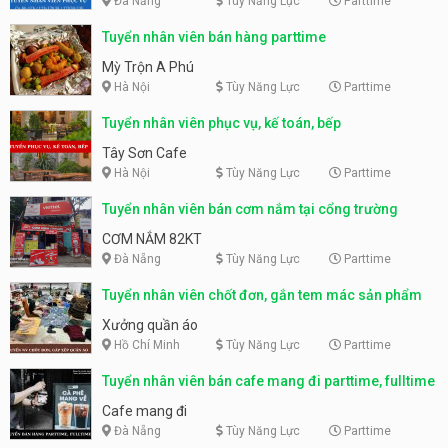
Đà Nẵng
Tùy Năng Lực
Parttime
Tuyển nhân viên bán hàng parttime
Mỳ Trộn A Phú
Hà Nội
Tùy Năng Lực
Parttime
Tuyển nhân viên phục vụ, kế toán, bếp
Tây Sơn Cafe
Hà Nội
Tùy Năng Lực
Parttime
Tuyển nhân viên bán cơm nắm tại cổng trường
CƠM NẮM 82KT
Đà Nẵng
Tùy Năng Lực
Parttime
Tuyển nhân viên chốt đơn, gắn tem mác sản phẩm
Xưởng quần áo
Hồ Chí Minh
Tùy Năng Lực
Parttime
Tuyển nhân viên bán cafe mang đi parttime, fulltime
Cafe mang đi
Đà Nẵng
Tùy Năng Lực
Parttime