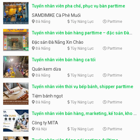
Tuyển nhân viên pha chế, phục vụ bàn parttime
SAMDIMIKE Cà Phê Muối
Đà Nẵng
Tùy Năng Lực
Parttime
Tuyển nhân viên bán hàng parttime – đặc sản Đà
Nẵng
Đặc sản Đà Nẵng Xin Chào
Đà Nẵng
Tùy Năng Lực
Parttime
Tuyển nhân viên bán hàng ca tối
Quán kem dừa
Đà Nẵng
Tùy Năng Lực
Parttime
Tuyển nhân viên thời vụ bếp bánh, shipper parttime
Tiệm bánh ngọt
Đà Nẵng
Tùy Năng Lực
Parttime
Tuyển nhân viên bán hàng, marketing, kế toán, kho –
parttime, fulltime
Công ty MITA
Hà Nội
Tùy Năng Lực
Parttime