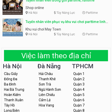
Tuyển nhân viên đóng gói partime, fulltime
Shop online
Hà Nội
Tùy Năng Lực
Parttime
Tuyển nhân viên phục vụ khu vui chơi parttime linh
động
Khu vui chơi May Town
Hà Nội
Tùy Năng Lực
Parttime
Việc làm theo địa chỉ
Hà Nội
Đà Nẵng
TPHCM
Cầu Giấy
Hải Châu
Quận 1
Đống Đa
Thanh Khê
Quận 2
Ba Đình
Sơn Trà
Quận 3
Hai Bà Trưng
Ngũ Hành Sơn
Quận 4
Hoàn Kiếm
Liên Chiểu
Quận 5
Thanh Xuân
Cẩm Lệ
Quận 6
Tây Hồ
Hòa Vang
Quận 7
Long Biên
Quận 8