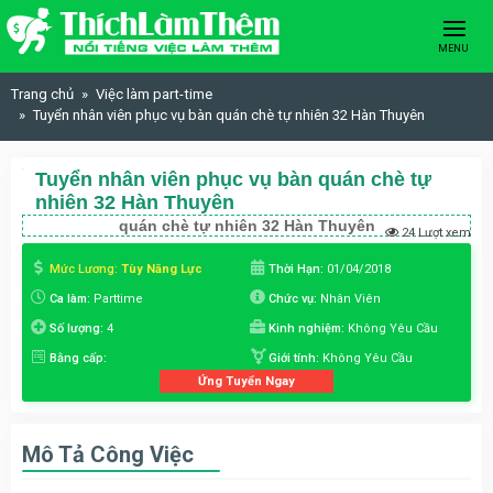
Skip to content
MENU
Trang chủ
Việc làm part-time
Tuyển nhân viên phục vụ bàn quán chè tự nhiên 32 Hàn Thuyên
Tuyển nhân viên phục vụ bàn quán chè tự
nhiên 32 Hàn Thuyên
quán chè tự nhiên 32 Hàn Thuyên
24 Lượt xem
Mức Lương:
Tùy Năng Lực
Thời Hạn:
01/04/2018
Ca làm:
Parttime
Chức vụ:
Nhân Viên
Số lượng:
4
Kinh nghiệm:
Không Yêu Cầu
Bằng cấp:
Giới tính:
Không Yêu Cầu
Ứng Tuyển Ngay
Mô Tả Công Việc