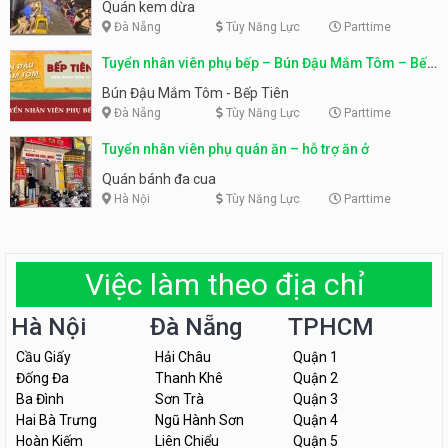
Quán kem dừa
Đà Nẵng
Tùy Năng Lực
Parttime
Tuyển nhân viên phụ bếp – Bún Đậu Mắm Tôm – Bếp
Tiên
Bún Đậu Mắm Tôm - Bếp Tiên
Đà Nẵng
Tùy Năng Lực
Parttime
Tuyển nhân viên phụ quán ăn – hỗ trợ ăn ở
Quán bánh đa cua
Hà Nội
Tùy Năng Lực
Parttime
Việc làm theo địa chỉ
Hà Nội
Đà Nẵng
TPHCM
Cầu Giấy
Hải Châu
Quận 1
Đống Đa
Thanh Khê
Quận 2
Ba Đình
Sơn Trà
Quận 3
Hai Bà Trưng
Ngũ Hành Sơn
Quận 4
Hoàn Kiếm
Liên Chiểu
Quận 5