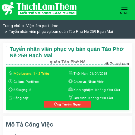
Skip to content
MENU
Trang chủ
Việc làm part-time
Tuyển nhân viên phục vụ bàn quán Tào Phớ Nè 259 Bạch Mai
Tuyển nhân viên phục vụ bàn quán Tào Phớ
Nè 259 Bạch Mai
quán Tào Phớ Nè
74 Lượt xem
Mức Lương:
1 - 2 Triệu
Thời Hạn:
01/04/2018
Ca làm:
Parttime
Chức vụ:
Nhân Viên
Số lượng:
5
Kinh nghiệm:
Không Yêu Cầu
Bằng cấp:
Giới tính:
Không Yêu Cầu
Ứng Tuyển Ngay
Mô Tả Công Việc