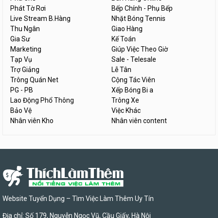
Phát Tờ Rơi
Bếp Chính - Phụ Bếp
Live Stream B.Hàng
Nhặt Bóng Tennis
Thu Ngân
Giao Hàng
Gia Sư
Kế Toán
Marketing
Giúp Việc Theo Giờ
Tạp Vụ
Sale - Telesale
Trợ Giảng
Lễ Tân
Trông Quán Net
Cộng Tác Viên
PG - PB
Xếp Bóng Bi a
Lao Động Phổ Thông
Trông Xe
Bảo Vệ
Việc Khác
Nhân viên Kho
Nhân viên content
Website Tuyển Dụng – Tìm Việc Làm Thêm Uy Tín
Địa chỉ: Số 179, Nguyễn Ngọc Vũ, Cầu Giấy, Hà Nội