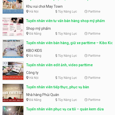
động
Khu vui chơi May Town
Hà Nội
Tùy Năng Lực
Parttime
Tuyển nhân viên tư vấn bán hàng shop mỹ phẩm
Shop mỹ phẩm
Đà Nẵng
Tùy Năng Lực
Parttime
Tuyển nhân viên bán hàng, giữ xe parttime – Kibo Kid
KIBO KIDS
Đà Nẵng
Tùy Năng Lực
Parttime
Tuyển nhân viên edit ảnh, video parttime
Công ty
Hà Nội
Tùy Năng Lực
Parttime
Tuyển nhân viên tiếp thực, phục vụ bàn
Nhà hàng Phủi Quán
Đà Nẵng
Tùy Năng Lực
Parttime
Tuyển nhân viên phục vụ ca tối – quán kem dừa