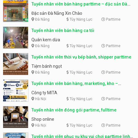
Tuyển nhân viên bán hàng parttime – đặc sản Đà
Nẵng
Đặc sản Đà Nẵng Xin Chào
Đà Nẵng
Tùy Năng Lực
Parttime
Tuyển nhân viên bán hàng ca tối
Quán kem dừa
Đà Nẵng
Tùy Năng Lực
Parttime
Tuyển nhân viên thời vụ bếp bánh, shipper parttime
Tiệm bánh ngọt
Đà Nẵng
Tùy Năng Lực
Parttime
Tuyển nhân viên bán hàng, marketing, kho –
parttime, fulltime
Công ty MITA
Hà Nội
Tùy Năng Lực
Parttime
Tuyển nhân viên đóng gói partime, fulltime
Shop online
Hà Nội
Tùy Năng Lực
Parttime
Tuyển nhân viên phục vụ khu vui chơi parttime linh