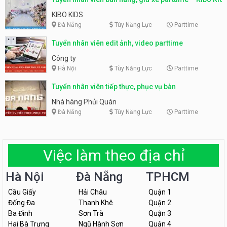
KIBO KIDS
Đà Nẵng
Tùy Năng Lực
Parttime
Tuyển nhân viên edit ảnh, video parttime
Công ty
Hà Nội
Tùy Năng Lực
Parttime
Tuyển nhân viên tiếp thực, phục vụ bàn
Nhà hàng Phủi Quán
Đà Nẵng
Tùy Năng Lực
Parttime
Việc làm theo địa chỉ
Hà Nội
Đà Nẵng
TPHCM
Cầu Giấy
Hải Châu
Quận 1
Đống Đa
Thanh Khê
Quận 2
Ba Đình
Sơn Trà
Quận 3
Hai Bà Trưng
Ngũ Hành Sơn
Quận 4