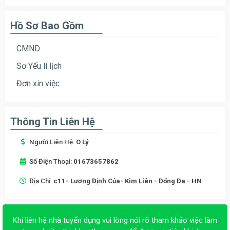
Hồ Sơ Bao Gồm
CMND
Sơ Yếu lí lịch
Đơn xin việc
Thông Tin Liên Hệ
Người Liên Hệ:
O Lý
Số Điện Thoại:
01673657862
Địa Chỉ:
c11- Lương Định Của- Kim Liên - Đống Đa - HN
Khi liên hệ nhà tuyển dụng vui lòng nói rõ tham khảo việc làm