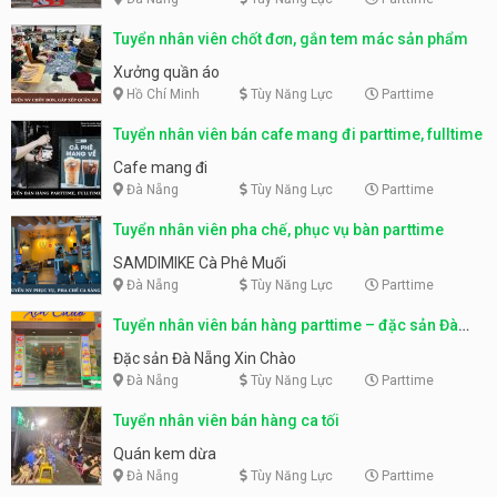
Tuyển nhân viên chốt đơn, gắn tem mác sản phẩm
Xưởng quần áo
Hồ Chí Minh
Tùy Năng Lực
Parttime
Tuyển nhân viên bán cafe mang đi parttime, fulltime
Cafe mang đi
Đà Nẵng
Tùy Năng Lực
Parttime
Tuyển nhân viên pha chế, phục vụ bàn parttime
SAMDIMIKE Cà Phê Muối
Đà Nẵng
Tùy Năng Lực
Parttime
Tuyển nhân viên bán hàng parttime – đặc sản Đà
Nẵng
Đặc sản Đà Nẵng Xin Chào
Đà Nẵng
Tùy Năng Lực
Parttime
Tuyển nhân viên bán hàng ca tối
Quán kem dừa
Đà Nẵng
Tùy Năng Lực
Parttime