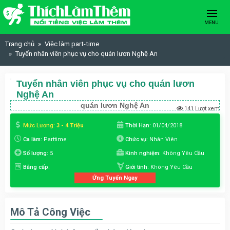
Skip to content
MENU
Trang chủ
Việc làm part-time
Tuyển nhân viên phục vụ cho quán lươn Nghệ An
Tuyển nhân viên phục vụ cho quán lươn
Nghệ An
quán lươn Nghệ An
141 Lượt xem
Mức Lương:
3 - 4 Triệu
Thời Hạn:
01/04/2018
Ca làm:
Parttime
Chức vụ:
Nhân Viên
Số lượng:
5
Kinh nghiệm:
Không Yêu Cầu
Bằng cấp:
Giới tính:
Không Yêu Cầu
Ứng Tuyển Ngay
Mô Tả Công Việc