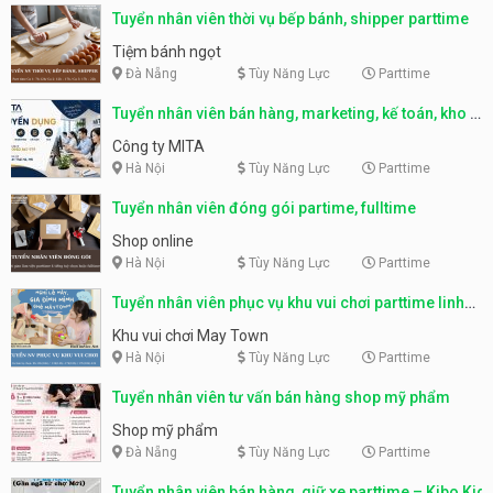
Tuyển nhân viên thời vụ bếp bánh, shipper parttime
Tiệm bánh ngọt
Đà Nẵng
Tùy Năng Lực
Parttime
Tuyển nhân viên bán hàng, marketing, kế toán, kho –
parttime, fulltime
Công ty MITA
Hà Nội
Tùy Năng Lực
Parttime
Tuyển nhân viên đóng gói partime, fulltime
Shop online
Hà Nội
Tùy Năng Lực
Parttime
Tuyển nhân viên phục vụ khu vui chơi parttime linh
động
Khu vui chơi May Town
Hà Nội
Tùy Năng Lực
Parttime
Tuyển nhân viên tư vấn bán hàng shop mỹ phẩm
Shop mỹ phẩm
Đà Nẵng
Tùy Năng Lực
Parttime
Tuyển nhân viên bán hàng, giữ xe parttime – Kibo Kid