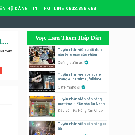
IÊN HỆ ĐĂNG TIN
HOTLINE 0832.888.688
Việc Làm Thêm Hấp Dẫn
Tuyển nhân viên phục vụ nhà hàng Cơm Tấm Mùa Vàng tại 190 Nguyễn Tuân
Tuyển nhân viên chốt đơn,
ượt xem
gắn tem mác sản phẩm
Xưởng quần áo
Tuyển nhân viên bán cafe
mang đi parttime, fulltime
Cafe mang đi
Tuyển nhân viên bán hàng
parttime – đặc sản Đà Nẵng
Đặc sản Đà Nẵng Xin Chào
Tuyển nhân viên bán hàng ca
tối