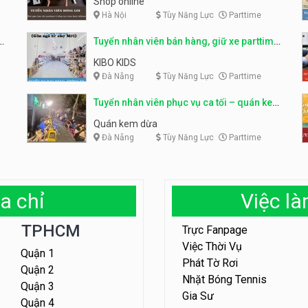
Shop online
Hà Nội
Tùy Năng Lực
Parttime
ỹ
Tuyển nhân viên bán hàng, giữ xe parttime
– Kibo Kid
KIBO KIDS
Đà Nẵng
Tùy Năng Lực
Parttime
Tuyển nhân viên phục vụ ca tối – quán kem
dừa
Quán kem dừa
Đà Nẵng
Tùy Năng Lực
Parttime
a chỉ
Việc l
TPHCM
Trực Fanpage
Việc Thời Vụ
Quận 1
Phát Tờ Rơi
Quận 2
Nhặt Bóng Tennis
Quận 3
Gia Sư
Quận 4