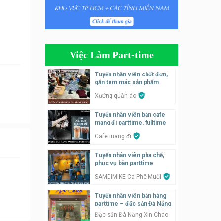
Tuyển nhân viên tiếp thực,
phục vụ bàn
Nhà hàng Phủi Quán
Việc Làm Part-time
Tuyển nhân viên phụ quán ăn
– hỗ trợ ăn ở
Tuyển nhân viên chốt đơn,
gắn tem mác sản phẩm
Quán bánh đa cua
Xưởng quần áo
Tuyển nhân viên bán hàng
Tuyển nhân viên bán cafe
parttime
mang đi parttime, fulltime
GÀ GÔ FASTFOOD
Cafe mang đi
Tuyển nhân viên bán hàng
Tuyển nhân viên pha chế,
parttime
phục vụ bàn parttime
Húp Tea
SAMDIMIKE Cà Phê Muối
Tuyển nhân viên bán hàng
Tuyển nhân viên pha chế
parttime – đặc sản Đà Nẵng
tiệm trà sữa
Đặc sản Đà Nẵng Xin Chào
TRÀ SỮA THÁI LAN