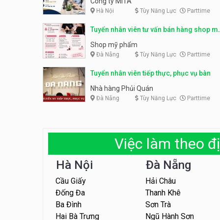
Công ty MITA
Hà Nội
Tùy Năng Lực
Parttime
Tuyển nhân viên tư vấn bán hàng shop m
phẩm
Shop mỹ phẩm
Đà Nẵng
Tùy Năng Lực
Parttime
Tuyển nhân viên tiếp thực, phục vụ bàn
Nhà hàng Phủi Quán
Đà Nẵng
Tùy Năng Lực
Parttime
Việc làm theo đị
Hà Nội
Đà Nẵng
Cầu Giấy
Hải Châu
Đống Đa
Thanh Khê
Ba Đình
Sơn Trà
Hai Bà Trưng
Ngũ Hành Sơn