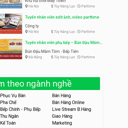
Khu vui chơi May Town
Hà Nội
Tùy Năng Lực
Parttime
Tuyển nhân viên tư vấn bán
hàng shop mỹ phẩm
Tuyển nhân viên phục vụ
Tuyển nhân viên edit ảnh, video parttime
bàn parttime
Shop mỹ phẩm
Quán ăn, Cafe
Công ty
Hà Nội
Tùy Năng Lực
Parttime
Tuyển nhân viên bán hàng,
giữ xe parttime – Kibo Kid
Tuyển nhân viên phụ bếp – Bún Đậu Mắm
KIBO KIDS
Tôm – Bếp Tiên
Bún Đậu Mắm Tôm - Bếp Tiên
Đà Nẵng
Tùy Năng Lực
Parttime
Tuyển nhân viên edit ảnh,
video parttime
Công ty
àm theo ngành nghề
Tuyển nhân viên tiếp thực,
phục vụ bàn
Phục Vụ Bàn
Bán Hàng
Nhà hàng Phủi Quán
Pha Chế
Bán Hàng Online
Bếp Chính - Phụ Bếp
Live Stream B.Hàng
Tuyển nhân viên phục vụ ca
tối – quán kem dừa
Thu Ngân
Giao Hàng
Kế Toán
Marketing
Quán kem dừa