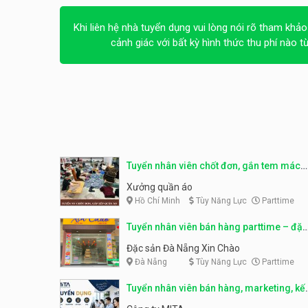
Khi liên hệ nhà tuyển dụng vui lòng nói rõ tham khảo
cảnh giác với bất kỳ hình thức thu phí nào t
Tuyển nhân viên chốt đơn, gắn tem mác
sản phẩm
Xưởng quần áo
Hồ Chí Minh
Tùy Năng Lực
Parttime
Tuyển nhân viên bán hàng parttime – đặc
sản Đà Nẵng
Đặc sản Đà Nẵng Xin Chào
Đà Nẵng
Tùy Năng Lực
Parttime
Tuyển nhân viên bán hàng, marketing, kế
toán, kho – parttime, fulltime