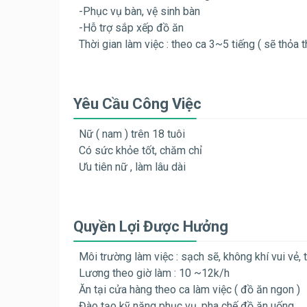
-Phục vụ bàn, vệ sinh bàn
-Hỗ trợ sắp xếp đồ ăn
Thời gian làm việc : theo ca 3~5 tiếng ( sẽ thỏa
Yêu Cầu Công Việc
Nữ ( nam ) trên 18 tuôi
Có sức khỏe tốt, chăm chỉ
Ưu tiên nữ , làm lâu dài
Quyền Lợi Được Hưởng
Môi trường làm việc : sạch sẽ, không khí vui vẻ, 
Lương theo giờ làm : 10 ~12k/h
Ăn tại cửa hàng theo ca làm việc ( đồ ăn ngon )
Đào tạo kỹ năng phục vụ, pha chế đồ ăn uống