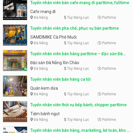
Tuyển nhân viên bán cafe mang đi parttime, fulltime
Cafe mang đi
Đà Nẵng
Tùy Năng Lực
Parttime
Tuyển nhân viên pha chế, phục vụ bàn parttime
SAMDIMIKE Cà Phê Muối
Đà Nẵng
Tùy Năng Lực
Parttime
Tuyển nhân viên bán hàng parttime – đặc sản Đà
Nẵng
Đặc sản Đà Nẵng Xin Chào
Đà Nẵng
Tùy Năng Lực
Parttime
Tuyển nhân viên bán hàng ca tối
Quán kem dừa
Đà Nẵng
Tùy Năng Lực
Parttime
Tuyển nhân viên thời vụ bếp bánh, shipper parttime
Tiệm bánh ngọt
Đà Nẵng
Tùy Năng Lực
Parttime
Tuyển nhân viên bán hàng, marketing, kế toán, kho –