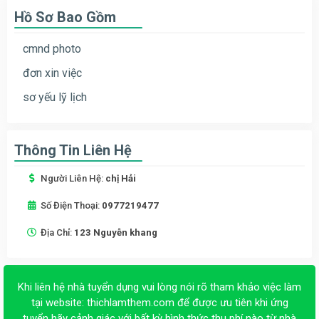
Hồ Sơ Bao Gồm
cmnd photo
đơn xin việc
sơ yếu lỹ lịch
Thông Tin Liên Hệ
Người Liên Hệ:
chị Hải
Số Điện Thoại:
0977219477
Địa Chỉ:
123 Nguyễn khang
Khi liên hệ nhà tuyển dụng vui lòng nói rõ tham khảo việc làm
tại website:
thichlamthem.com
để được ưu tiên khi ứng
tuyển hãy cảnh giác với bất kỳ hình thức thu phí nào từ nhà