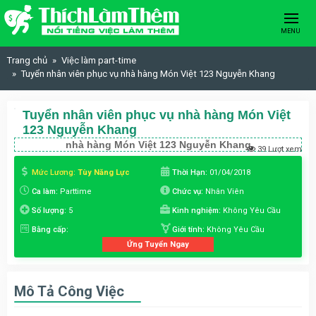
Skip to content
MENU
Trang chủ
Việc làm part-time
Tuyển nhân viên phục vụ nhà hàng Món Việt 123 Nguyễn Khang
Tuyển nhân viên phục vụ nhà hàng Món Việt
123 Nguyễn Khang
nhà hàng Món Việt 123 Nguyễn Khang
39 Lượt xem
Mức Lương:
Tùy Năng Lực
Thời Hạn:
01/04/2018
Ca làm:
Parttime
Chức vụ:
Nhân Viên
Số lượng:
5
Kinh nghiệm:
Không Yêu Cầu
Bằng cấp:
Giới tính:
Không Yêu Cầu
Ứng Tuyển Ngay
Mô Tả Công Việc