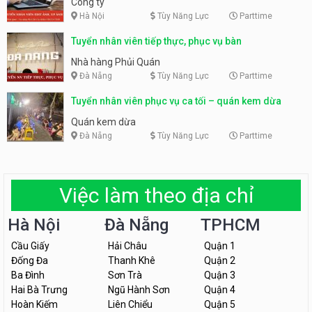
Công ty
Hà Nội
Tùy Năng Lực
Parttime
Tuyển nhân viên tiếp thực, phục vụ bàn
Nhà hàng Phủi Quán
Đà Nẵng
Tùy Năng Lực
Parttime
Tuyển nhân viên phục vụ ca tối – quán kem dừa
Quán kem dừa
Đà Nẵng
Tùy Năng Lực
Parttime
Việc làm theo địa chỉ
Hà Nội
Đà Nẵng
TPHCM
Cầu Giấy
Hải Châu
Quận 1
Đống Đa
Thanh Khê
Quận 2
Ba Đình
Sơn Trà
Quận 3
Hai Bà Trưng
Ngũ Hành Sơn
Quận 4
Hoàn Kiếm
Liên Chiểu
Quận 5