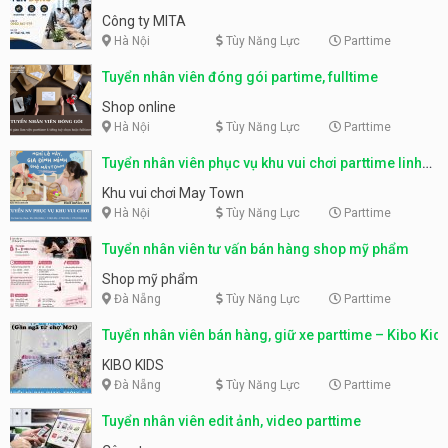
parttime, fulltime
Công ty MITA
Hà Nội
Tùy Năng Lực
Parttime
Tuyển nhân viên đóng gói partime, fulltime
Shop online
Hà Nội
Tùy Năng Lực
Parttime
Tuyển nhân viên phục vụ khu vui chơi parttime linh
động
Khu vui chơi May Town
Hà Nội
Tùy Năng Lực
Parttime
Tuyển nhân viên tư vấn bán hàng shop mỹ phẩm
Shop mỹ phẩm
Đà Nẵng
Tùy Năng Lực
Parttime
Tuyển nhân viên bán hàng, giữ xe parttime – Kibo Kid
KIBO KIDS
Đà Nẵng
Tùy Năng Lực
Parttime
Tuyển nhân viên edit ảnh, video parttime