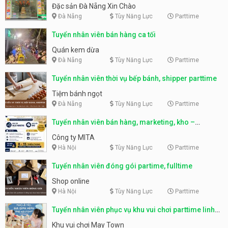
Nẵng
Đặc sản Đà Nẵng Xin Chào
Đà Nẵng
Tùy Năng Lực
Parttime
Tuyển nhân viên bán hàng ca tối
Quán kem dừa
Đà Nẵng
Tùy Năng Lực
Parttime
Tuyển nhân viên thời vụ bếp bánh, shipper parttime
Tiệm bánh ngọt
Đà Nẵng
Tùy Năng Lực
Parttime
Tuyển nhân viên bán hàng, marketing, kho –
parttime, fulltime
Công ty MITA
Hà Nội
Tùy Năng Lực
Parttime
Tuyển nhân viên đóng gói partime, fulltime
Shop online
Hà Nội
Tùy Năng Lực
Parttime
Tuyển nhân viên phục vụ khu vui chơi parttime linh
động
Khu vui chơi May Town