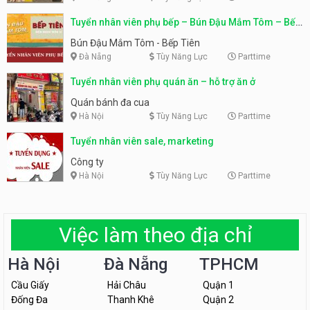
Tuyển nhân viên phụ bếp – Bún Đậu Mắm Tôm – Bếp
Tiên
Bún Đậu Mắm Tôm - Bếp Tiên
Đà Nẵng
Tùy Năng Lực
Parttime
Tuyển nhân viên phụ quán ăn – hỗ trợ ăn ở
Quán bánh đa cua
Hà Nội
Tùy Năng Lực
Parttime
Tuyển nhân viên sale, marketing
Công ty
Hà Nội
Tùy Năng Lực
Parttime
Việc làm theo địa chỉ
Hà Nội
Đà Nẵng
TPHCM
Cầu Giấy
Hải Châu
Quận 1
Đống Đa
Thanh Khê
Quận 2