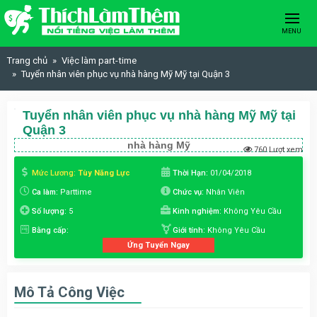
Skip to content
MENU
Trang chủ
Việc làm part-time
Tuyển nhân viên phục vụ nhà hàng Mỹ Mỹ tại Quận 3
Tuyển nhân viên phục vụ nhà hàng Mỹ Mỹ tại
Quận 3
nhà hàng Mỹ
760 Lượt xem
Mức Lương:
Tùy Năng Lực
Thời Hạn:
01/04/2018
Ca làm:
Parttime
Chức vụ:
Nhân Viên
Số lượng:
5
Kinh nghiệm:
Không Yêu Cầu
Bằng cấp:
Giới tính:
Không Yêu Cầu
Ứng Tuyển Ngay
Mô Tả Công Việc