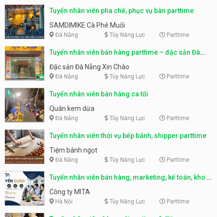
Tuyển nhân viên pha chế, phục vụ bàn parttime
SAMDIMIKE Cà Phê Muối
Đà Nẵng
Tùy Năng Lực
Parttime
Tuyển nhân viên bán hàng parttime – đặc sản Đà
Nẵng
Đặc sản Đà Nẵng Xin Chào
Đà Nẵng
Tùy Năng Lực
Parttime
Tuyển nhân viên bán hàng ca tối
Quán kem dừa
Đà Nẵng
Tùy Năng Lực
Parttime
Tuyển nhân viên thời vụ bếp bánh, shipper parttime
Tiệm bánh ngọt
Đà Nẵng
Tùy Năng Lực
Parttime
Tuyển nhân viên bán hàng, marketing, kế toán, kho –
parttime, fulltime
Công ty MITA
Hà Nội
Tùy Năng Lực
Parttime