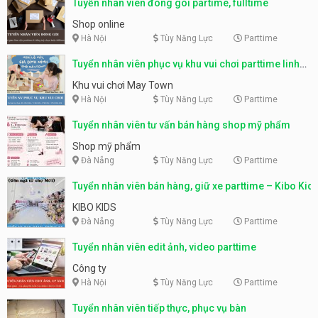
Tuyển nhân viên đóng gói partime, fulltime
Shop online
Hà Nội
Tùy Năng Lực
Parttime
Tuyển nhân viên phục vụ khu vui chơi parttime linh
động
Khu vui chơi May Town
Hà Nội
Tùy Năng Lực
Parttime
Tuyển nhân viên tư vấn bán hàng shop mỹ phẩm
Shop mỹ phẩm
Đà Nẵng
Tùy Năng Lực
Parttime
Tuyển nhân viên bán hàng, giữ xe parttime – Kibo Kid
KIBO KIDS
Đà Nẵng
Tùy Năng Lực
Parttime
Tuyển nhân viên edit ảnh, video parttime
Công ty
Hà Nội
Tùy Năng Lực
Parttime
Tuyển nhân viên tiếp thực, phục vụ bàn