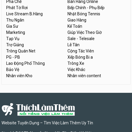
Pha Chế
Bán Hàng Online
Phát Tờ Rơi
Bếp Chính - Phụ Bếp
Live Stream B.Hàng
Nhặt Bóng Tennis
Thu Ngân
Giao Hàng
Gia Sư
Kế Toán
Marketing
Giúp Việc Theo Giờ
Tạp Vụ
Sale - Telesale
Trợ Giảng
Lễ Tân
Trông Quán Net
Cộng Tác Viên
PG - PB
Xếp Bóng Bi a
Lao Động Phổ Thông
Trông Xe
Bảo Vệ
Việc Khác
Nhân viên Kho
Nhân viên content
Website Tuyển Dụng – Tìm Việc Làm Thêm Uy Tín