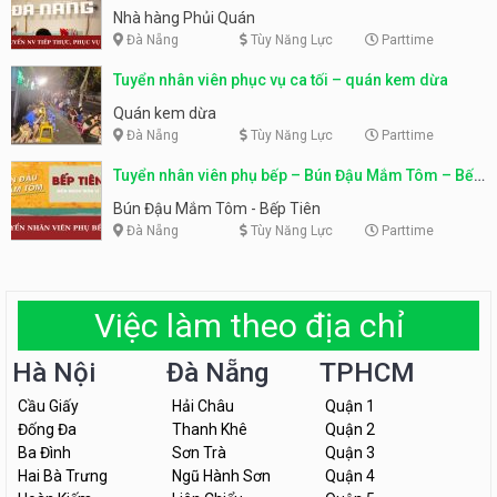
Nhà hàng Phủi Quán
Đà Nẵng
Tùy Năng Lực
Parttime
Tuyển nhân viên phục vụ ca tối – quán kem dừa
Quán kem dừa
Đà Nẵng
Tùy Năng Lực
Parttime
Tuyển nhân viên phụ bếp – Bún Đậu Mắm Tôm – Bếp
Tiên
Bún Đậu Mắm Tôm - Bếp Tiên
Đà Nẵng
Tùy Năng Lực
Parttime
Việc làm theo địa chỉ
Hà Nội
Đà Nẵng
TPHCM
Cầu Giấy
Hải Châu
Quận 1
Đống Đa
Thanh Khê
Quận 2
Ba Đình
Sơn Trà
Quận 3
Hai Bà Trưng
Ngũ Hành Sơn
Quận 4