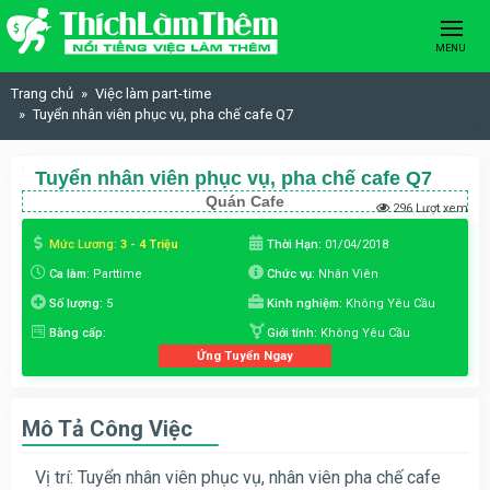
Skip to content
MENU
Trang chủ
Việc làm part-time
Tuyển nhân viên phục vụ, pha chế cafe Q7
Tuyển nhân viên phục vụ, pha chế cafe Q7
Quán Cafe
296 Lượt xem
Mức Lương:
3 - 4 Triệu
Thời Hạn:
01/04/2018
Ca làm:
Parttime
Chức vụ:
Nhân Viên
Số lượng:
5
Kinh nghiệm:
Không Yêu Cầu
Bằng cấp:
Giới tính:
Không Yêu Cầu
Ứng Tuyển Ngay
Mô Tả Công Việc
Vị trí: Tuyển nhân viên phục vụ, nhân viên pha chế cafe