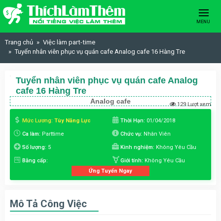
Skip to content
MENU
Trang chủ
Việc làm part-time
Tuyển nhân viên phục vụ quán cafe Analog cafe 16 Hàng Tre
Tuyển nhân viên phục vụ quán cafe Analog
cafe 16 Hàng Tre
Analog cafe
129 Lượt xem
Mức Lương:
Tùy Năng Lực
Thời Hạn:
01/04/2018
Ca làm:
Parttime
Chức vụ:
Nhân Viên
Số lượng:
5
Kinh nghiệm:
Không Yêu Cầu
Bằng cấp:
Giới tính:
Không Yêu Cầu
Ứng Tuyển Ngay
Mô Tả Công Việc