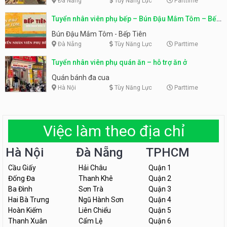
Đà Nẵng
Tùy Năng Lực
Parttime
Tuyển nhân viên phụ bếp – Bún Đậu Mắm Tôm – Bếp
Tiên
Bún Đậu Mắm Tôm - Bếp Tiên
Đà Nẵng
Tùy Năng Lực
Parttime
Tuyển nhân viên phụ quán ăn – hỗ trợ ăn ở
Quán bánh đa cua
Hà Nội
Tùy Năng Lực
Parttime
Việc làm theo địa chỉ
Hà Nội
Đà Nẵng
TPHCM
Cầu Giấy
Hải Châu
Quận 1
Đống Đa
Thanh Khê
Quận 2
Ba Đình
Sơn Trà
Quận 3
Hai Bà Trưng
Ngũ Hành Sơn
Quận 4
Hoàn Kiếm
Liên Chiểu
Quận 5
Thanh Xuân
Cẩm Lệ
Quận 6