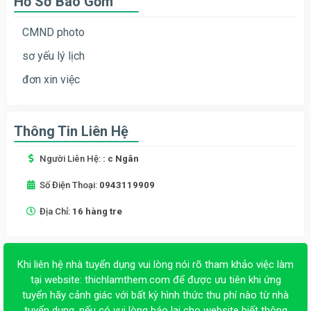
Hồ Sơ Bao Gồm
CMND photo
sơ yếu lý lịch
đơn xin việc
Thông Tin Liên Hệ
Người Liên Hệ:
: c Ngân
Số Điện Thoại:
0943119909
Địa Chỉ:
16 hàng tre
Khi liên hệ nhà tuyển dụng vui lòng nói rõ tham khảo việc làm
tại website:
thichlamthem.com
để được ưu tiên khi ứng
tuyển hãy cảnh giác với bất kỳ hình thức thu phí nào từ nhà
tuyển dụng, nếu có vui lòng báo lại cho website biết thông