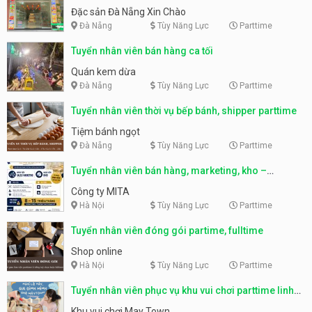
Nẵng
Đặc sản Đà Nẵng Xin Chào
Đà Nẵng
Tùy Năng Lực
Parttime
Tuyển nhân viên bán hàng ca tối
Quán kem dừa
Đà Nẵng
Tùy Năng Lực
Parttime
Tuyển nhân viên thời vụ bếp bánh, shipper parttime
Tiệm bánh ngọt
Đà Nẵng
Tùy Năng Lực
Parttime
Tuyển nhân viên bán hàng, marketing, kho –
parttime, fulltime
Công ty MITA
Hà Nội
Tùy Năng Lực
Parttime
Tuyển nhân viên đóng gói partime, fulltime
Shop online
Hà Nội
Tùy Năng Lực
Parttime
Tuyển nhân viên phục vụ khu vui chơi parttime linh
động
Khu vui chơi May Town