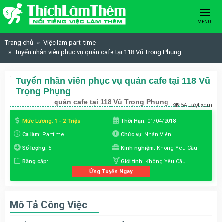
Skip to content
MENU
Trang chủ
Việc làm part-time
Tuyển nhân viên phục vụ quán cafe tại 118 Vũ Trọng Phụng
Tuyển nhân viên phục vụ quán cafe tại 118 Vũ
Trọng Phụng
quán cafe tại 118 Vũ Trọng Phụng
54 Lượt xem
Mức Lương:
1 - 2 Triệu
Thời Hạn:
01/04/2018
Ca làm:
Parttime
Chức vụ:
Nhân Viên
Số lượng:
5
Kinh nghiệm:
Không Yêu Cầu
Bằng cấp:
Giới tính:
Không Yêu Cầu
Ứng Tuyển Ngay
Mô Tả Công Việc