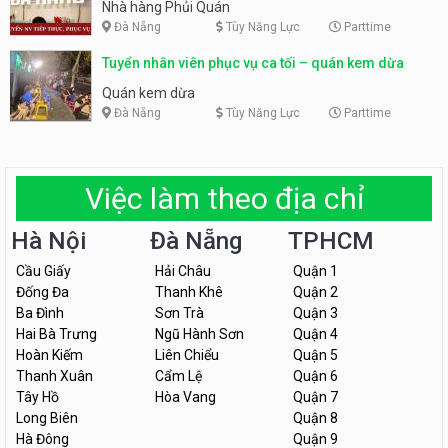
Nhà hàng Phủi Quán
Đà Nẵng
Tùy Năng Lực
Parttime
Tuyển nhân viên phục vụ ca tối – quán kem dừa
Quán kem dừa
Đà Nẵng
Tùy Năng Lực
Parttime
Việc làm theo địa chỉ
Hà Nội
Đà Nẵng
TPHCM
Cầu Giấy
Hải Châu
Quận 1
Đống Đa
Thanh Khê
Quận 2
Ba Đình
Sơn Trà
Quận 3
Hai Bà Trưng
Ngũ Hành Sơn
Quận 4
Hoàn Kiếm
Liên Chiểu
Quận 5
Thanh Xuân
Cẩm Lệ
Quận 6
Tây Hồ
Hòa Vang
Quận 7
Long Biên
Quận 8
Hà Đông
Quận 9