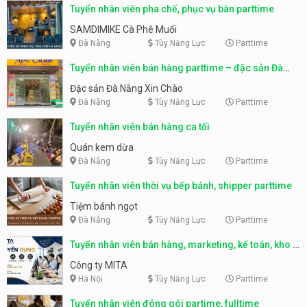
Tuyển nhân viên pha chế, phục vụ bàn parttime
SAMDIMIKE Cà Phê Muối
Đà Nẵng
Tùy Năng Lực
Parttime
Tuyển nhân viên bán hàng parttime – đặc sản Đà
Nẵng
Đặc sản Đà Nẵng Xin Chào
Đà Nẵng
Tùy Năng Lực
Parttime
Tuyển nhân viên bán hàng ca tối
Quán kem dừa
Đà Nẵng
Tùy Năng Lực
Parttime
Tuyển nhân viên thời vụ bếp bánh, shipper parttime
Tiệm bánh ngọt
Đà Nẵng
Tùy Năng Lực
Parttime
Tuyển nhân viên bán hàng, marketing, kế toán, kho –
parttime, fulltime
Công ty MITA
Hà Nội
Tùy Năng Lực
Parttime
Tuyển nhân viên đóng gói partime, fulltime