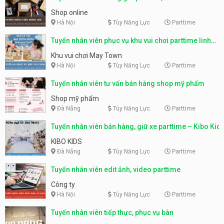
Shop online
Hà Nội
Tùy Năng Lực
Parttime
Tuyển nhân viên phục vụ khu vui chơi parttime linh
động
Khu vui chơi May Town
Hà Nội
Tùy Năng Lực
Parttime
Tuyển nhân viên tư vấn bán hàng shop mỹ phẩm
Shop mỹ phẩm
Đà Nẵng
Tùy Năng Lực
Parttime
Tuyển nhân viên bán hàng, giữ xe parttime – Kibo Kid
KIBO KIDS
Đà Nẵng
Tùy Năng Lực
Parttime
Tuyển nhân viên edit ảnh, video parttime
Công ty
Hà Nội
Tùy Năng Lực
Parttime
Tuyển nhân viên tiếp thực, phục vụ bàn