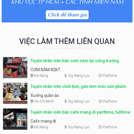
VIỆC LÀM THÊM LIÊN QUAN
Tuyển nhân viên bán cơm nắm tại cổng trường
CƠM NẮM 82KT
Đà Nẵng
Tùy Năng Lực
Parttime
Tuyển nhân viên chốt đơn, gắn tem mác sản phẩm
Xưởng quần áo
Hồ Chí Minh
Tùy Năng Lực
Parttime
Tuyển nhân viên bán cafe mang đi parttime, fulltime
Cafe mang đi
Đà Nẵng
Tùy Năng Lực
Parttime