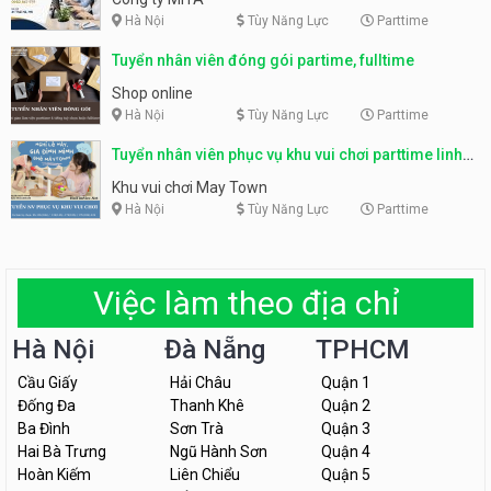
Hà Nội
Tùy Năng Lực
Parttime
Tuyển nhân viên đóng gói partime, fulltime
Shop online
Hà Nội
Tùy Năng Lực
Parttime
Tuyển nhân viên phục vụ khu vui chơi parttime linh
động
Khu vui chơi May Town
Hà Nội
Tùy Năng Lực
Parttime
Việc làm theo địa chỉ
Hà Nội
Đà Nẵng
TPHCM
Cầu Giấy
Hải Châu
Quận 1
Đống Đa
Thanh Khê
Quận 2
Ba Đình
Sơn Trà
Quận 3
Hai Bà Trưng
Ngũ Hành Sơn
Quận 4
Hoàn Kiếm
Liên Chiểu
Quận 5