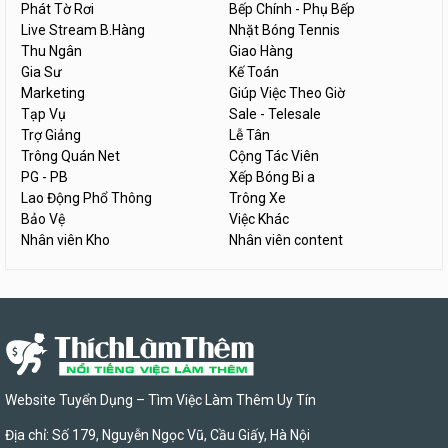
Phát Tờ Rơi
Bếp Chính - Phụ Bếp
Live Stream B.Hàng
Nhặt Bóng Tennis
Thu Ngân
Giao Hàng
Gia Sư
Kế Toán
Marketing
Giúp Việc Theo Giờ
Tạp Vụ
Sale - Telesale
Trợ Giảng
Lễ Tân
Trông Quán Net
Cộng Tác Viên
PG - PB
Xếp Bóng Bi a
Lao Động Phổ Thông
Trông Xe
Bảo Vệ
Việc Khác
Nhân viên Kho
Nhân viên content
Website Tuyển Dụng – Tìm Việc Làm Thêm Uy Tín
Địa chỉ: Số 179, Nguyễn Ngọc Vũ, Cầu Giấy, Hà Nội