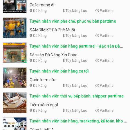
Cafe mang đi
Đà Nẵng
Tùy Năng Lực
Parttime
Tuyển nhân viên pha chế, phục vụ bàn parttime
SAMDIMIKE Cà Phê Muối
Đà Nẵng
Tùy Năng Lực
Parttime
Tuyển nhân viên bán hàng parttime – đặc sản Đà
Nẵng
Đặc sản Đà Nẵng Xin Chào
Đà Nẵng
Tùy Năng Lực
Parttime
Tuyển nhân viên bán hàng ca tối
Quán kem dừa
Đà Nẵng
Tùy Năng Lực
Parttime
Tuyển nhân viên thời vụ bếp bánh, shipper parttime
Tiệm bánh ngọt
Đà Nẵng
Tùy Năng Lực
Parttime
Tuyển nhân viên bán hàng, marketing, kế toán, kho –
parttime, fulltime
Công ty MITA