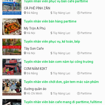
Tuyển nhân viên phục vụ bàn cafe parttime
CÀ PHÊ PÌNH ZÂN
Đà Nẵng
Tùy Năng Lực
Parttime
Tuyển nhân viên bán hàng parttime
Mỳ Trộn A Phú
Hà Nội
Tùy Năng Lực
Parttime
Tuyển nhân viên phục vụ, kế toán, bếp
Tây Sơn Cafe
Hà Nội
Tùy Năng Lực
Parttime
Tuyển nhân viên bán cơm nắm tại cổng trường
CƠM NẮM 82KT
Đà Nẵng
Tùy Năng Lực
Parttime
Tuyển nhân viên chốt đơn, gắn tem mác sản phẩm
Xưởng quần áo
Hồ Chí Minh
Tùy Năng Lực
Parttime
Tuyển nhân viên bán cafe mang đi parttime, fulltime