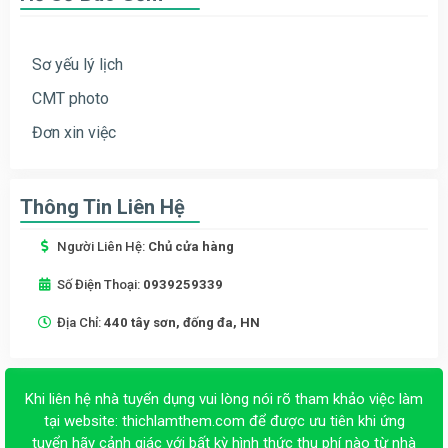
Sơ yếu lý lịch
CMT photo
Đơn xin việc
Thông Tin Liên Hệ
Người Liên Hệ:
Chủ cửa hàng
Số Điện Thoại:
0939259339
Địa Chỉ:
440 tây sơn, đống đa, HN
Khi liên hệ nhà tuyển dụng vui lòng nói rõ tham khảo việc làm
tại website:
thichlamthem.com
để được ưu tiên khi ứng
tuyển hãy cảnh giác với bất kỳ hình thức thu phí nào từ nhà