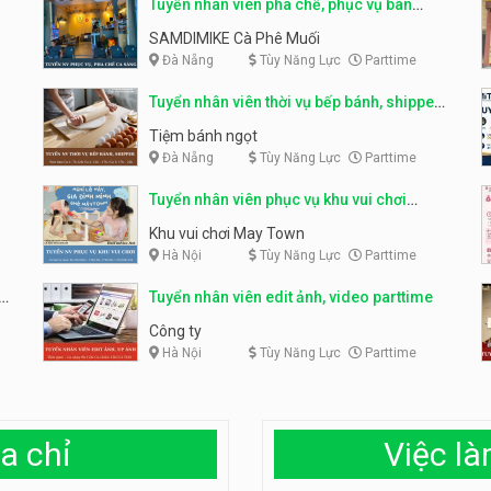
Tuyển nhân viên pha chế, phục vụ bàn
parttime
SAMDIMIKE Cà Phê Muối
Đà Nẵng
Tùy Năng Lực
Parttime
Tuyển nhân viên thời vụ bếp bánh, shipper
parttime
Tiệm bánh ngọt
Đà Nẵng
Tùy Năng Lực
Parttime
Tuyển nhân viên phục vụ khu vui chơi
parttime linh động
Khu vui chơi May Town
Hà Nội
Tùy Năng Lực
Parttime
e
Tuyển nhân viên edit ảnh, video parttime
Công ty
Hà Nội
Tùy Năng Lực
Parttime
a chỉ
Việc l