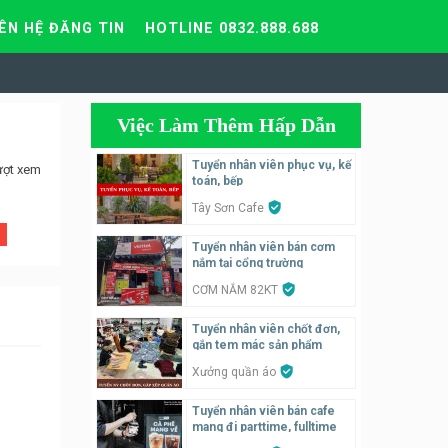
IÊN HỆ ĐĂNG TIN
HOTLINE 0832.888.688
Việc Làm Thêm Hấp Dẫn
Tuyển nhân viên phục vụ, kế
ượt xem
toán, bếp
Tây Sơn Cafe
Tuyển nhân viên bán cơm
nắm tại cổng trường
CƠM NẮM 82KT
Tuyển nhân viên chốt đơn,
gắn tem mác sản phẩm
Xưởng quần áo
Tuyển nhân viên bán cafe
mang đi parttime, fulltime