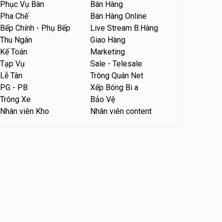
Phục Vụ Bàn
Bán Hàng
Tuyển nhân viên tiếp thực,
Pha Chế
Bán Hàng Online
phục vụ bàn
Bếp Chính - Phụ Bếp
Live Stream B.Hàng
Nhà hàng Phủi Quán
Thu Ngân
Giao Hàng
Kế Toán
Marketing
Tuyển nhân viên phục vụ ca
Tạp Vụ
Sale - Telesale
tối – quán kem dừa
Lễ Tân
Trông Quán Net
Quán kem dừa
PG - PB
Xếp Bóng Bi a
Trông Xe
Bảo Vệ
Tuyển nhân viên phụ bếp –
Nhân viên Kho
Nhân viên content
Bún Đậu Mắm Tôm – Bếp
Tiên
Bún Đậu Mắm Tôm - Bếp Tiên
Tuyển nhân viên phụ quán ăn
– hỗ trợ ăn ở
Quán bánh đa cua
Tuyển nhân viên sale,
marketing
Công ty