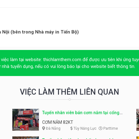
 Nội (bên trong Nhà máy in Tiến Bộ)
 việc làm tại website:
thichlamthem.com
để được ưu tiên khi ứng tuy
ừ nhà tuyển dụng, nếu có vui lòng báo lại cho website biết thông tin.
VIỆC LÀM THÊM LIÊN QUAN
Tuyển nhân viên bán cơm nắm tại cổng
trường
CƠM NẮM 82KT
Đà Nẵng
Tùy Năng Lực
Parttime