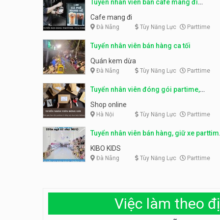
Tuyển nhân viên bán cafe mang đi
parttime, fulltime
Cafe mang đi
Đà Nẵng
Tùy Năng Lực
Parttime
Tuyển nhân viên bán hàng ca tối
Quán kem dừa
Đà Nẵng
Tùy Năng Lực
Parttime
Tuyển nhân viên đóng gói partime,
fulltime
Shop online
Hà Nội
Tùy Năng Lực
Parttime
Tuyển nhân viên bán hàng, giữ xe parttim
– Kibo Kid
KIBO KIDS
Đà Nẵng
Tùy Năng Lực
Parttime
Việc làm theo đị