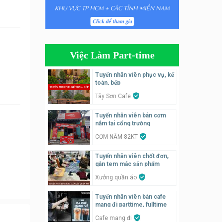
Tuyển nhân viên bán hàng,
giữ xe parttime – Kibo Kid
KIBO KIDS
Việc Làm Part-time
Tuyển nhân viên edit ảnh,
video parttime
Tuyển nhân viên phục vụ, kế
toán, bếp
Công ty
Tây Sơn Cafe
Tuyển nhân viên tiếp thực,
Tuyển nhân viên bán cơm
phục vụ bàn
nắm tại cổng trường
Nhà hàng Phủi Quán
CƠM NẮM 82KT
Tuyển nhân viên phụ quán ăn
Tuyển nhân viên chốt đơn,
– hỗ trợ ăn ở
gắn tem mác sản phẩm
Quán bánh đa cua
Xưởng quần áo
Tuyển nhân viên bán cafe
Tuyển nhân viên bán hàng
mang đi parttime, fulltime
parttime
Cafe mang đi
GÀ GÔ FASTFOOD