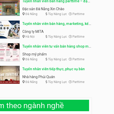
Tuyển nhân viên bán hàng parttime – đặc
Tuyển nhân viên đóng gói
sản Đà Nẵng
Đặc sản Đà Nẵng Xin Chào
partime, fulltime
Tuyển nhân viên đóng gói
Đà Nẵng
Tùy Năng Lực
Parttime
parttime
Shop online
Shop online
Tuyển nhân viên bán hàng, marketing, kế
Tuyển nhân viên phục vụ
toán, kho – parttime, fulltime
Công ty MITA
khu vui chơi parttime linh
Hà Nội
Tùy Năng Lực
Parttime
động
Khu vui chơi May Town
Tuyển nhân viên tư vấn bán hàng shop mỹ
Tuyển nhân viên tư vấn bán
phẩm
Shop mỹ phẩm
hàng shop mỹ phẩm
Đà Nẵng
Tùy Năng Lực
Parttime
Shop mỹ phẩm
Tuyển nhân viên tiếp thực, phục vụ bàn
Tuyển nhân viên bán hàng,
Nhà hàng Phủi Quán
giữ xe parttime – Kibo Kid
Đà Nẵng
Tùy Năng Lực
Parttime
KIBO KIDS
Tuyển nhân viên edit ảnh,
video parttime
àm theo ngành nghề
Công ty