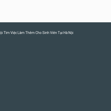
Tuyển nhân viên bán hàng
parttime
GÀ GÔ FASTFOOD
ội Tìm Việc Làm Thêm Cho Sinh Viên Tại Hà Nội