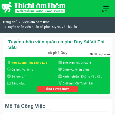
Skip to content
MENU
Trang chủ
Việc làm part-time
Tuyển nhân viên quán cà phê Duy 94 Võ Thị Sáu
Tuyển nhân viên quán cà phê Duy 94 Võ Thị
Sáu
cà phê Duy
98 Lượt xem
Mức Lương:
Tùy Năng Lực
Thời Hạn:
01/04/2018
Ca làm:
Parttime
Chức vụ:
Nhân Viên
Số lượng:
1
Kinh nghiệm:
Không Yêu Cầu
Bằng cấp:
Giới tính:
Chỉ Tuyển Nữ
Ứng Tuyển Ngay
Mô Tả Công Việc