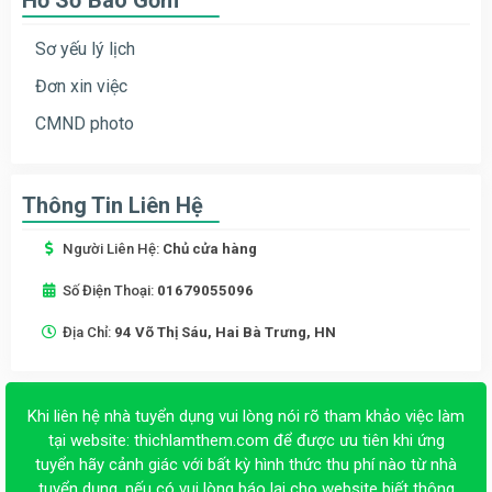
Sơ yếu lý lịch
Đơn xin việc
CMND photo
Thông Tin Liên Hệ
Người Liên Hệ:
Chủ cửa hàng
Số Điện Thoại:
01679055096
Địa Chỉ:
94 Võ Thị Sáu, Hai Bà Trưng, HN
Khi liên hệ nhà tuyển dụng vui lòng nói rõ tham khảo việc làm
tại website:
thichlamthem.com
để được ưu tiên khi ứng
tuyển hãy cảnh giác với bất kỳ hình thức thu phí nào từ nhà
tuyển dụng, nếu có vui lòng báo lại cho website biết thông