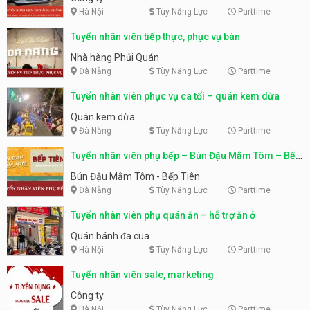
Hà Nội
Tùy Năng Lực
Parttime
Tuyển nhân viên tiếp thực, phục vụ bàn
Nhà hàng Phủi Quán
Đà Nẵng
Tùy Năng Lực
Parttime
Tuyển nhân viên phục vụ ca tối – quán kem dừa
Quán kem dừa
Đà Nẵng
Tùy Năng Lực
Parttime
Tuyển nhân viên phụ bếp – Bún Đậu Mắm Tôm – Bếp
Tiên
Bún Đậu Mắm Tôm - Bếp Tiên
Đà Nẵng
Tùy Năng Lực
Parttime
Tuyển nhân viên phụ quán ăn – hỗ trợ ăn ở
Quán bánh đa cua
Hà Nội
Tùy Năng Lực
Parttime
Tuyển nhân viên sale, marketing
Công ty
Hà Nội
Tùy Năng Lực
Parttime