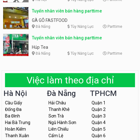
Tuyển nhân viên bán hàng parttime
GÀ GÔ FASTFOOD
Đà Nẵng
Tùy Năng Lực
Parttime
Tuyển nhân viên bán hàng parttime
Húp Tea
Đà Nẵng
Tùy Năng Lực
Parttime
Việc làm theo địa chỉ
Hà Nội
Đà Nẵng
TPHCM
Cầu Giấy
Hải Châu
Quận 1
Đống Đa
Thanh Khê
Quận 2
Ba Đình
Sơn Trà
Quận 3
Hai Bà Trưng
Ngũ Hành Sơn
Quận 4
Hoàn Kiếm
Liên Chiểu
Quận 5
Thanh Xuân
Cẩm Lệ
Quận 6