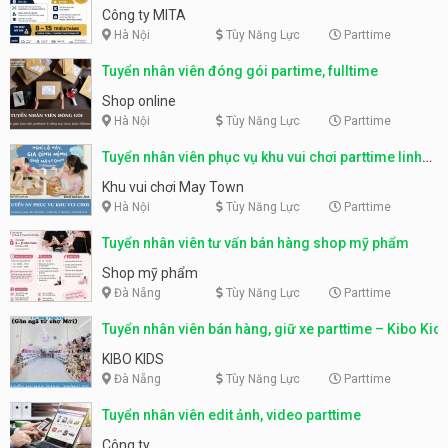
parttime, fulltime
Công ty MITA
Hà Nội
Tùy Năng Lực
Parttime
Tuyển nhân viên đóng gói partime, fulltime
Shop online
Hà Nội
Tùy Năng Lực
Parttime
Tuyển nhân viên phục vụ khu vui chơi parttime linh
động
Khu vui chơi May Town
Hà Nội
Tùy Năng Lực
Parttime
Tuyển nhân viên tư vấn bán hàng shop mỹ phẩm
Shop mỹ phẩm
Đà Nẵng
Tùy Năng Lực
Parttime
Tuyển nhân viên bán hàng, giữ xe parttime – Kibo Kid
KIBO KIDS
Đà Nẵng
Tùy Năng Lực
Parttime
Tuyển nhân viên edit ảnh, video parttime
Công ty