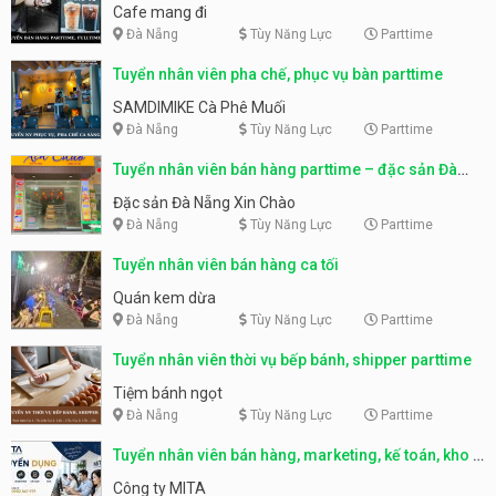
Cafe mang đi
Đà Nẵng
Tùy Năng Lực
Parttime
Tuyển nhân viên pha chế, phục vụ bàn parttime
SAMDIMIKE Cà Phê Muối
Đà Nẵng
Tùy Năng Lực
Parttime
Tuyển nhân viên bán hàng parttime – đặc sản Đà
Nẵng
Đặc sản Đà Nẵng Xin Chào
Đà Nẵng
Tùy Năng Lực
Parttime
Tuyển nhân viên bán hàng ca tối
Quán kem dừa
Đà Nẵng
Tùy Năng Lực
Parttime
Tuyển nhân viên thời vụ bếp bánh, shipper parttime
Tiệm bánh ngọt
Đà Nẵng
Tùy Năng Lực
Parttime
Tuyển nhân viên bán hàng, marketing, kế toán, kho –
parttime, fulltime
Công ty MITA