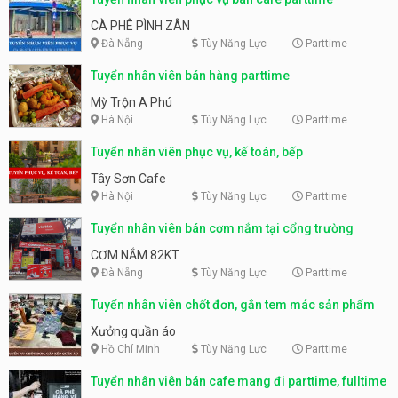
CÀ PHÊ PÌNH ZÂN
Đà Nẵng
Tùy Năng Lực
Parttime
Tuyển nhân viên bán hàng parttime
Mỳ Trộn A Phú
Hà Nội
Tùy Năng Lực
Parttime
Tuyển nhân viên phục vụ, kế toán, bếp
Tây Sơn Cafe
Hà Nội
Tùy Năng Lực
Parttime
Tuyển nhân viên bán cơm nắm tại cổng trường
CƠM NẮM 82KT
Đà Nẵng
Tùy Năng Lực
Parttime
Tuyển nhân viên chốt đơn, gắn tem mác sản phẩm
Xưởng quần áo
Hồ Chí Minh
Tùy Năng Lực
Parttime
Tuyển nhân viên bán cafe mang đi parttime, fulltime