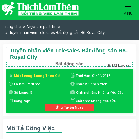
Skip to content
MENU
Trang chủ
Việc làm part-time
Tuyển nhân viên Telesales Bất động sản R6-Royal City
Tuyển nhân viên Telesales Bất động sản R6-
Royal City
Bất động sản
192 Lượt xem
Mức Lương:
Lương Theo Giờ
Thời Hạn:
01/04/2018
Ca làm:
Parttime
Chức vụ:
Nhân Viên
Số lượng:
5
Kinh nghiệm:
Không Yêu Cầu
Bằng cấp:
Giới tính:
Không Yêu Cầu
Ứng Tuyển Ngay
Mô Tả Công Việc