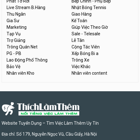
Phát Tờ Rơi
Bếp Chính - Phụ Bếp
Live Stream B.Hàng
Nhặt Bóng Tennis
Thu Ngân
Giao Hàng
Gia Sư
Kế Toán
Marketing
Giúp Việc Theo Giờ
Tạp Vụ
Sale - Telesale
Trợ Giảng
Lễ Tân
Trông Quán Net
Cộng Tác Viên
PG - PB
Xếp Bóng Bi a
Lao Động Phổ Thông
Trông Xe
Bảo Vệ
Việc Khác
Nhân viên Kho
Nhân viên content
Website Tuyển Dụng – Tìm Việc Làm Thêm Uy Tín
Địa chỉ: Số 179, Nguyễn Ngọc Vũ, Cầu Giấy, Hà Nội