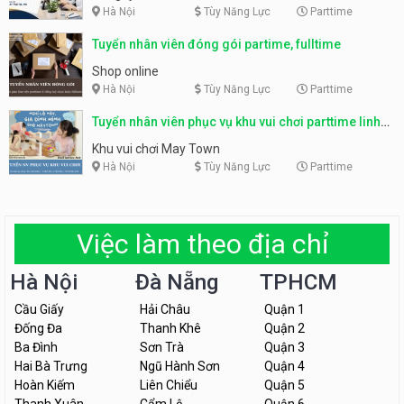
Hà Nội
Tùy Năng Lực
Parttime
Tuyển nhân viên đóng gói partime, fulltime
Shop online
Hà Nội
Tùy Năng Lực
Parttime
Tuyển nhân viên phục vụ khu vui chơi parttime linh
động
Khu vui chơi May Town
Hà Nội
Tùy Năng Lực
Parttime
Việc làm theo địa chỉ
Hà Nội
Đà Nẵng
TPHCM
Cầu Giấy
Hải Châu
Quận 1
Đống Đa
Thanh Khê
Quận 2
Ba Đình
Sơn Trà
Quận 3
Hai Bà Trưng
Ngũ Hành Sơn
Quận 4
Hoàn Kiếm
Liên Chiểu
Quận 5