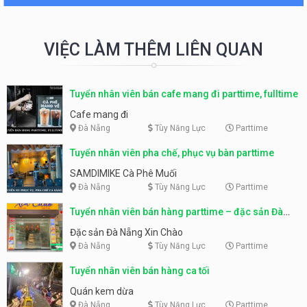
VIỆC LÀM THÊM LIÊN QUAN
Tuyển nhân viên bán cafe mang đi parttime, fulltime
Cafe mang đi
Đà Nẵng
Tùy Năng Lực
Parttime
Tuyển nhân viên pha chế, phục vụ bàn parttime
SAMDIMIKE Cà Phê Muối
Đà Nẵng
Tùy Năng Lực
Parttime
Tuyển nhân viên bán hàng parttime – đặc sản Đà
Nẵng
Đặc sản Đà Nẵng Xin Chào
Đà Nẵng
Tùy Năng Lực
Parttime
Tuyển nhân viên bán hàng ca tối
Quán kem dừa
Đà Nẵng
Tùy Năng Lực
Parttime