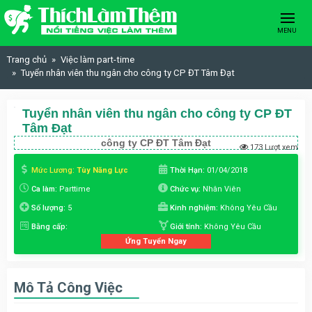
Skip to content
MENU
Trang chủ
Việc làm part-time
Tuyển nhân viên thu ngân cho công ty CP ĐT Tâm Đạt
Tuyển nhân viên thu ngân cho công ty CP ĐT
Tâm Đạt
công ty CP ĐT Tâm Đạt
173 Lượt xem
Mức Lương:
Tùy Năng Lực
Thời Hạn:
01/04/2018
Ca làm:
Parttime
Chức vụ:
Nhân Viên
Số lượng:
5
Kinh nghiệm:
Không Yêu Cầu
Bằng cấp:
Giới tính:
Không Yêu Cầu
Ứng Tuyển Ngay
Mô Tả Công Việc