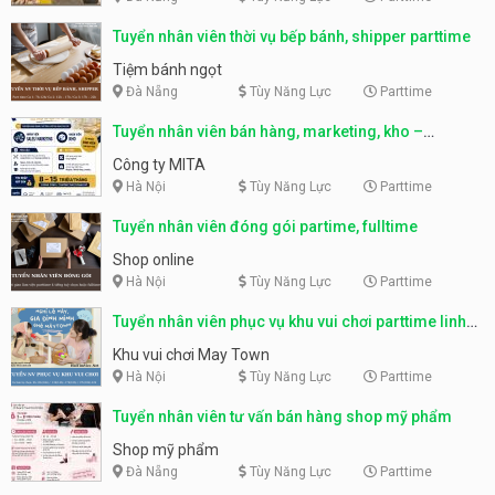
Tuyển nhân viên thời vụ bếp bánh, shipper parttime
Tiệm bánh ngọt
Đà Nẵng
Tùy Năng Lực
Parttime
Tuyển nhân viên bán hàng, marketing, kho –
parttime, fulltime
Công ty MITA
Hà Nội
Tùy Năng Lực
Parttime
Tuyển nhân viên đóng gói partime, fulltime
Shop online
Hà Nội
Tùy Năng Lực
Parttime
Tuyển nhân viên phục vụ khu vui chơi parttime linh
động
Khu vui chơi May Town
Hà Nội
Tùy Năng Lực
Parttime
Tuyển nhân viên tư vấn bán hàng shop mỹ phẩm
Shop mỹ phẩm
Đà Nẵng
Tùy Năng Lực
Parttime