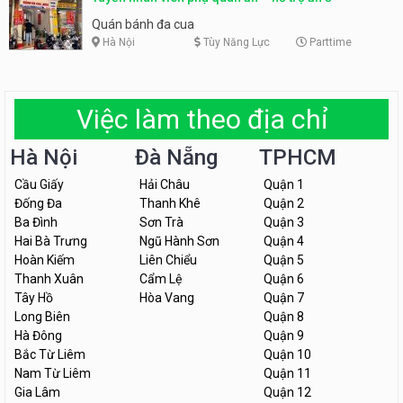
Quán bánh đa cua
Hà Nội
Tùy Năng Lực
Parttime
Việc làm theo địa chỉ
Hà Nội
Đà Nẵng
TPHCM
Cầu Giấy
Hải Châu
Quận 1
Đống Đa
Thanh Khê
Quận 2
Ba Đình
Sơn Trà
Quận 3
Hai Bà Trưng
Ngũ Hành Sơn
Quận 4
Hoàn Kiếm
Liên Chiểu
Quận 5
Thanh Xuân
Cẩm Lệ
Quận 6
Tây Hồ
Hòa Vang
Quận 7
Long Biên
Quận 8
Hà Đông
Quận 9
Bắc Từ Liêm
Quận 10
Nam Từ Liêm
Quận 11
Gia Lâm
Quận 12