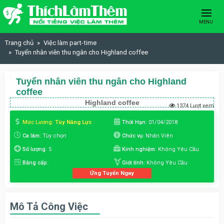
Skip to content
MENU
Trang chủ
Việc làm part-time
Tuyển nhân viên thu ngân cho Highland coffee
Tuyển nhân viên thu ngân cho Highland
coffee
Highland coffee
1374 Lượt xem
Mức Lương:
Tùy Năng Lực
Thời Hạn:
01/04/2018
Ca làm:
Tùy chọn
Chức vụ:
Nhân Viên
Số lượng:
5
Kinh nghiệm:
Không Yêu Cầu
Bằng cấp:
Giới tính:
Không Yêu Cầu
Ứng Tuyển Ngay
Mô Tả Công Việc