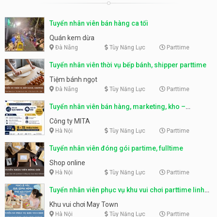
Tuyển nhân viên bán hàng ca tối
Quán kem dừa
Đà Nẵng
Tùy Năng Lực
Parttime
Tuyển nhân viên thời vụ bếp bánh, shipper parttime
Tiệm bánh ngọt
Đà Nẵng
Tùy Năng Lực
Parttime
Tuyển nhân viên bán hàng, marketing, kho –
parttime, fulltime
Công ty MITA
Hà Nội
Tùy Năng Lực
Parttime
Tuyển nhân viên đóng gói partime, fulltime
Shop online
Hà Nội
Tùy Năng Lực
Parttime
Tuyển nhân viên phục vụ khu vui chơi parttime linh
động
Khu vui chơi May Town
Hà Nội
Tùy Năng Lực
Parttime