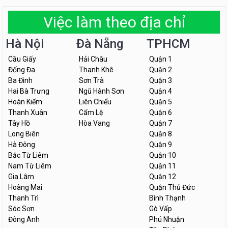
Việc làm theo địa chỉ
Hà Nội
Đà Nẵng
TPHCM
Cầu Giấy
Hải Châu
Quận 1
Đống Đa
Thanh Khê
Quận 2
Ba Đình
Sơn Trà
Quận 3
Hai Bà Trưng
Ngũ Hành Sơn
Quận 4
Hoàn Kiếm
Liên Chiểu
Quận 5
Thanh Xuân
Cẩm Lệ
Quận 6
Tây Hồ
Hòa Vang
Quận 7
Long Biên
Quận 8
Hà Đông
Quận 9
Bắc Từ Liêm
Quận 10
Nam Từ Liêm
Quận 11
Gia Lâm
Quận 12
Hoàng Mai
Quận Thủ Đức
Thanh Trì
Bình Thạnh
Sóc Sơn
Gò Vấp
Đông Anh
Phú Nhuận