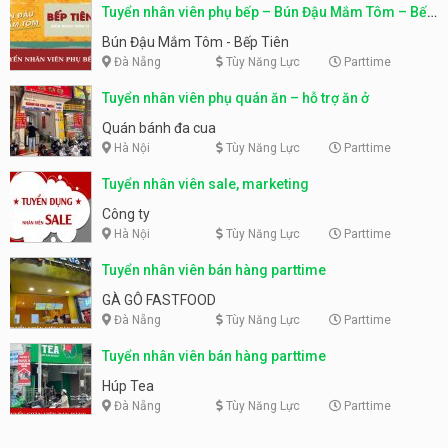
Tuyển nhân viên phụ bếp – Bún Đậu Mắm Tôm – Bếp
Tiên
Bún Đậu Mắm Tôm - Bếp Tiên
Đà Nẵng
Tùy Năng Lực
Parttime
Tuyển nhân viên phụ quán ăn – hỗ trợ ăn ở
Quán bánh đa cua
Hà Nội
Tùy Năng Lực
Parttime
Tuyển nhân viên sale, marketing
Công ty
Hà Nội
Tùy Năng Lực
Parttime
Tuyển nhân viên bán hàng parttime
GÀ GÔ FASTFOOD
Đà Nẵng
Tùy Năng Lực
Parttime
Tuyển nhân viên bán hàng parttime
Húp Tea
Đà Nẵng
Tùy Năng Lực
Parttime