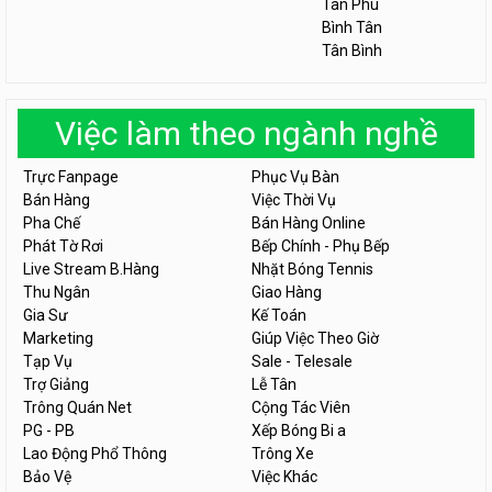
Tân Phú
Bình Tân
Tân Bình
Việc làm theo ngành nghề
Trực Fanpage
Phục Vụ Bàn
Bán Hàng
Việc Thời Vụ
Pha Chế
Bán Hàng Online
Phát Tờ Rơi
Bếp Chính - Phụ Bếp
Live Stream B.Hàng
Nhặt Bóng Tennis
Thu Ngân
Giao Hàng
Gia Sư
Kế Toán
Marketing
Giúp Việc Theo Giờ
Tạp Vụ
Sale - Telesale
Trợ Giảng
Lễ Tân
Trông Quán Net
Cộng Tác Viên
PG - PB
Xếp Bóng Bi a
Lao Động Phổ Thông
Trông Xe
Bảo Vệ
Việc Khác