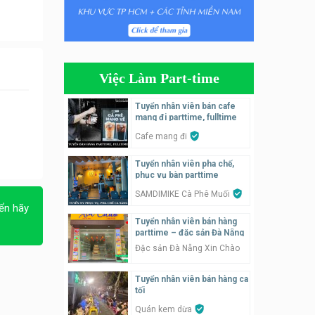
Tuyển nhân viên phụ quán ăn
– hỗ trợ ăn ở
Quán bánh đa cua
Việc Làm Part-time
Tuyển nhân viên bán hàng
parttime
Tuyển nhân viên bán cafe
mang đi parttime, fulltime
GÀ GÔ FASTFOOD
Cafe mang đi
Tuyển nhân viên bán hàng
Tuyển nhân viên pha chế,
parttime
phục vụ bàn parttime
Húp Tea
SAMDIMIKE Cà Phê Muối
ển hãy
Tuyển nhân viên pha chế
Tuyển nhân viên bán hàng
tiệm trà sữa
parttime – đặc sản Đà Nẵng
TRÀ SỮA THÁI LAN
Đặc sản Đà Nẵng Xin Chào
SONGKRAN
Tuyển nhân viên bán hàng ca
Tuyển nhân viên tư vấn bán
tối
hàng tiệm bánh ngọt
Quán kem dừa
Tiệm bánh ngọt