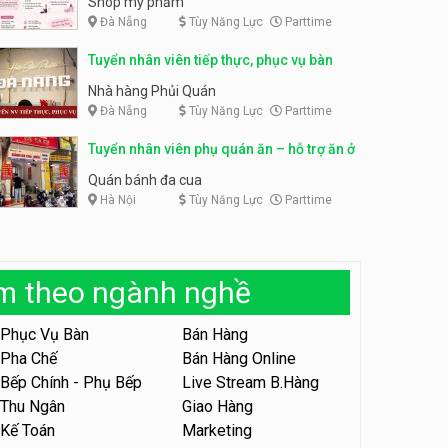
Shop mỹ phẩm
Đà Nẵng
Tùy Năng Lực
Parttime
Tuyển nhân viên bán hàng,
giữ xe parttime – Kibo Kid
Tuyển nhân viên content,
Tuyển nhân viên tiếp thực, phục vụ bàn
trực page, thu ngân parttime
KIBO KIDS
lương cao
GRAVI ESCAPE ROOM
Nhà hàng Phủi Quán
Đà Nẵng
Tùy Năng Lực
Parttime
Tuyển nhân viên edit ảnh,
video parttime
Tuyển nhân viên phụ quán ăn – hỗ trợ ăn ở
Công ty
Quán bánh đa cua
Hà Nội
Tùy Năng Lực
Parttime
Tuyển nhân viên tiếp thực,
phục vụ bàn
Nhà hàng Phủi Quán
àm theo ngành nghề
Tuyển nhân viên phục vụ ca
tối – quán kem dừa
Phục Vụ Bàn
Bán Hàng
Quán kem dừa
Pha Chế
Bán Hàng Online
Bếp Chính - Phụ Bếp
Live Stream B.Hàng
Tuyển nhân viên phụ bếp –
Bún Đậu Mắm Tôm – Bếp
Thu Ngân
Giao Hàng
Tiên
Bún Đậu Mắm Tôm - Bếp Tiên
Kế Toán
Marketing