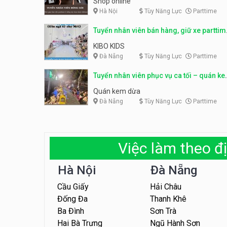
Shop online
Hà Nội
Tùy Năng Lực
Parttime
Tuyển nhân viên bán hàng, giữ xe parttim
– Kibo Kid
KIBO KIDS
Đà Nẵng
Tùy Năng Lực
Parttime
Tuyển nhân viên phục vụ ca tối – quán k
dừa
Quán kem dừa
Đà Nẵng
Tùy Năng Lực
Parttime
Việc làm theo đị
Hà Nội
Đà Nẵng
Cầu Giấy
Hải Châu
Đống Đa
Thanh Khê
Ba Đình
Sơn Trà
Hai Bà Trưng
Ngũ Hành Sơn