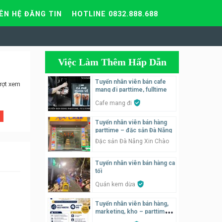
IÊN HỆ ĐĂNG TIN
HOTLINE 0832.888.688
Việc Làm Thêm Hấp Dẫn
Tuyển nhân viên bán cafe
ượt xem
mang đi parttime, fulltime
Cafe mang đi
Tuyển nhân viên bán hàng
parttime – đặc sản Đà Nẵng
Đặc sản Đà Nẵng Xin Chào
Tuyển nhân viên bán hàng ca
tối
Quán kem dừa
Tuyển nhân viên bán hàng,
marketing, kho – parttime,
fulltime