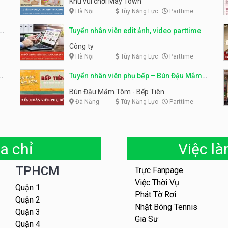
Khu vui chơi May Town
Hà Nội
Tùy Năng Lực
Parttime
e
Tuyển nhân viên edit ảnh, video parttime
Công ty
Hà Nội
Tùy Năng Lực
Parttime
em
Tuyển nhân viên phụ bếp – Bún Đậu Mắm
Tôm – Bếp Tiên
Bún Đậu Mắm Tôm - Bếp Tiên
Đà Nẵng
Tùy Năng Lực
Parttime
a chỉ
Việc l
TPHCM
Trực Fanpage
Việc Thời Vụ
Quận 1
Phát Tờ Rơi
Quận 2
Nhặt Bóng Tennis
Quận 3
Gia Sư
Quận 4