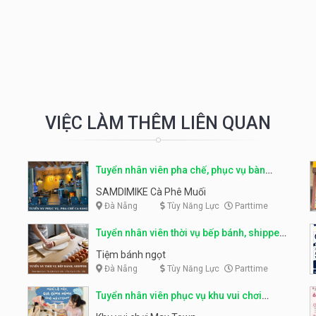
VIỆC LÀM THÊM LIÊN QUAN
Tuyển nhân viên pha chế, phục vụ bàn
parttime
SAMDIMIKE Cà Phê Muối
Đà Nẵng
Tùy Năng Lực
Parttime
Tuyển nhân viên thời vụ bếp bánh, shipper
parttime
Tiệm bánh ngọt
Đà Nẵng
Tùy Năng Lực
Parttime
Tuyển nhân viên phục vụ khu vui chơi
parttime linh động