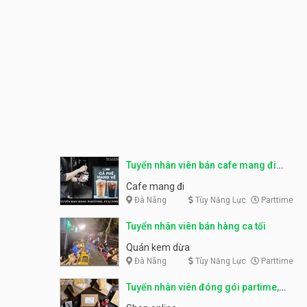
Tuyển nhân viên bán cafe mang đi
parttime, fulltime
Cafe mang đi
Đà Nẵng
Tùy Năng Lực
Parttime
Tuyển nhân viên bán hàng ca tối
Quán kem dừa
Đà Nẵng
Tùy Năng Lực
Parttime
Tuyển nhân viên đóng gói partime,
fulltime