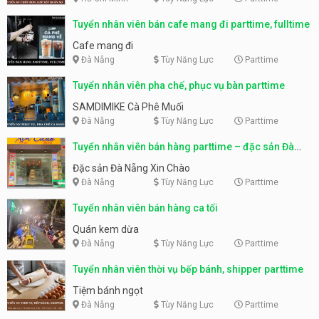
Tuyển nhân viên bán cafe mang đi parttime, fulltime
Cafe mang đi
Đà Nẵng
Tùy Năng Lực
Parttime
Tuyển nhân viên pha chế, phục vụ bàn parttime
SAMDIMIKE Cà Phê Muối
Đà Nẵng
Tùy Năng Lực
Parttime
Tuyển nhân viên bán hàng parttime – đặc sản Đà
Nẵng
Đặc sản Đà Nẵng Xin Chào
Đà Nẵng
Tùy Năng Lực
Parttime
Tuyển nhân viên bán hàng ca tối
Quán kem dừa
Đà Nẵng
Tùy Năng Lực
Parttime
Tuyển nhân viên thời vụ bếp bánh, shipper parttime
Tiệm bánh ngọt
Đà Nẵng
Tùy Năng Lực
Parttime