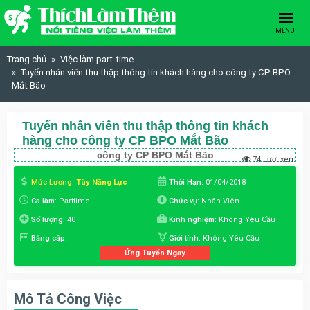
Skip to content
MENU
Trang chủ
Việc làm part-time
Tuyển nhân viên thu thập thông tin khách hàng cho công ty CP BPO
Mắt Bão
Tuyển nhân viên thu thập thông tin khách
hàng cho công ty CP BPO Mắt Bão
công ty CP BPO Mắt Bão
74 Lượt xem
Mức Lương:
Tùy Năng Lực
Thời Hạn:
01/04/2018
Ca làm:
Parttime
Chức vụ:
Nhân Viên
Số lượng:
40
Kinh nghiệm:
Không Yêu Cầu
Bằng cấp:
Giới tính:
Không Yêu Cầu
Ứng Tuyển Ngay
Mô Tả Công Việc