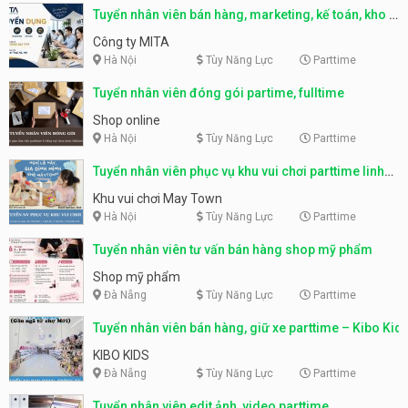
Tuyển nhân viên bán hàng, marketing, kế toán, kho –
parttime, fulltime
Công ty MITA
Hà Nội
Tùy Năng Lực
Parttime
Tuyển nhân viên đóng gói partime, fulltime
Shop online
Hà Nội
Tùy Năng Lực
Parttime
Tuyển nhân viên phục vụ khu vui chơi parttime linh
động
Khu vui chơi May Town
Hà Nội
Tùy Năng Lực
Parttime
Tuyển nhân viên tư vấn bán hàng shop mỹ phẩm
Shop mỹ phẩm
Đà Nẵng
Tùy Năng Lực
Parttime
Tuyển nhân viên bán hàng, giữ xe parttime – Kibo Kid
KIBO KIDS
Đà Nẵng
Tùy Năng Lực
Parttime
Tuyển nhân viên edit ảnh, video parttime