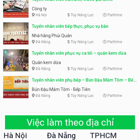
Công ty
Hà Nội
Tùy Năng Lực
Parttime
Tuyển nhân viên tiếp thực, phục vụ bàn
Nhà hàng Phủi Quán
Đà Nẵng
Tùy Năng Lực
Parttime
Tuyển nhân viên phục vụ ca tối – quán kem dừa
Quán kem dừa
Đà Nẵng
Tùy Năng Lực
Parttime
Tuyển nhân viên phụ bếp – Bún Đậu Mắm Tôm – Bếp
Tiên
Bún Đậu Mắm Tôm - Bếp Tiên
Đà Nẵng
Tùy Năng Lực
Parttime
Việc làm theo địa chỉ
Hà Nội
Đà Nẵng
TPHCM