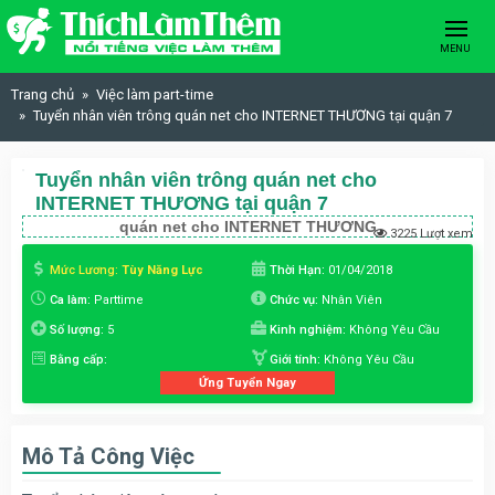
Skip to content
MENU
Trang chủ
Việc làm part-time
Tuyển nhân viên trông quán net cho INTERNET THƯƠNG tại quận 7
Tuyển nhân viên trông quán net cho
INTERNET THƯƠNG tại quận 7
quán net cho INTERNET THƯƠNG
3225 Lượt xem
Mức Lương:
Tùy Năng Lực
Thời Hạn:
01/04/2018
Ca làm:
Parttime
Chức vụ:
Nhân Viên
Số lượng:
5
Kinh nghiệm:
Không Yêu Cầu
Bằng cấp:
Giới tính:
Không Yêu Cầu
Ứng Tuyển Ngay
Mô Tả Công Việc