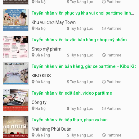
Hà Nội
Tùy Năng Lực
Parttime
Tuyển nhân viên phục vụ khu vui chơi parttime linh
động
Khu vui chơi May Town
Hà Nội
Tùy Năng Lực
Parttime
Tuyển nhân viên tư vấn bán hàng shop mỹ phẩm
Shop mỹ phẩm
Đà Nẵng
Tùy Năng Lực
Parttime
Tuyển nhân viên bán hàng, giữ xe parttime – Kibo Kid
KIBO KIDS
Đà Nẵng
Tùy Năng Lực
Parttime
Tuyển nhân viên edit ảnh, video parttime
Công ty
Hà Nội
Tùy Năng Lực
Parttime
Tuyển nhân viên tiếp thực, phục vụ bàn
Nhà hàng Phủi Quán
Đà Nẵng
Tùy Năng Lực
Parttime