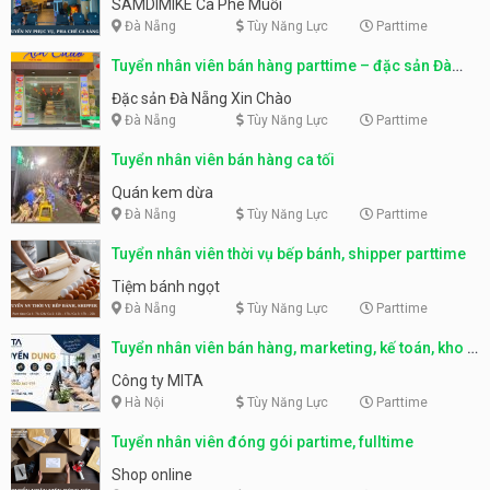
SAMDIMIKE Cà Phê Muối
Đà Nẵng
Tùy Năng Lực
Parttime
Tuyển nhân viên bán hàng parttime – đặc sản Đà
Nẵng
Đặc sản Đà Nẵng Xin Chào
Đà Nẵng
Tùy Năng Lực
Parttime
Tuyển nhân viên bán hàng ca tối
Quán kem dừa
Đà Nẵng
Tùy Năng Lực
Parttime
Tuyển nhân viên thời vụ bếp bánh, shipper parttime
Tiệm bánh ngọt
Đà Nẵng
Tùy Năng Lực
Parttime
Tuyển nhân viên bán hàng, marketing, kế toán, kho –
parttime, fulltime
Công ty MITA
Hà Nội
Tùy Năng Lực
Parttime
Tuyển nhân viên đóng gói partime, fulltime
Shop online