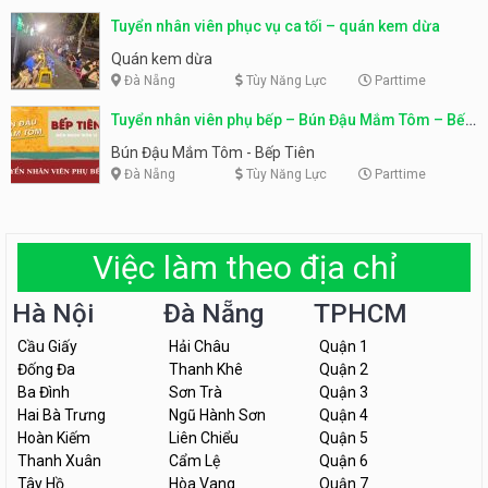
Tuyển nhân viên phục vụ ca tối – quán kem dừa
Quán kem dừa
Đà Nẵng
Tùy Năng Lực
Parttime
Tuyển nhân viên phụ bếp – Bún Đậu Mắm Tôm – Bếp
Tiên
Bún Đậu Mắm Tôm - Bếp Tiên
Đà Nẵng
Tùy Năng Lực
Parttime
Việc làm theo địa chỉ
Hà Nội
Đà Nẵng
TPHCM
Cầu Giấy
Hải Châu
Quận 1
Đống Đa
Thanh Khê
Quận 2
Ba Đình
Sơn Trà
Quận 3
Hai Bà Trưng
Ngũ Hành Sơn
Quận 4
Hoàn Kiếm
Liên Chiểu
Quận 5
Thanh Xuân
Cẩm Lệ
Quận 6
Tây Hồ
Hòa Vang
Quận 7