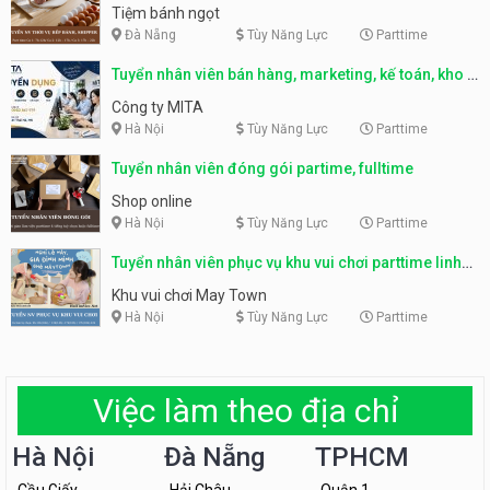
Tiệm bánh ngọt
Đà Nẵng
Tùy Năng Lực
Parttime
Tuyển nhân viên bán hàng, marketing, kế toán, kho –
parttime, fulltime
Công ty MITA
Hà Nội
Tùy Năng Lực
Parttime
Tuyển nhân viên đóng gói partime, fulltime
Shop online
Hà Nội
Tùy Năng Lực
Parttime
Tuyển nhân viên phục vụ khu vui chơi parttime linh
động
Khu vui chơi May Town
Hà Nội
Tùy Năng Lực
Parttime
Việc làm theo địa chỉ
Hà Nội
Đà Nẵng
TPHCM