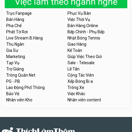
Việc làm theo ngành nghề
Trực Fanpage
Phục Vụ Bàn
Bán Hàng
Việc Thời Vụ
Pha Chế
Bán Hàng Online
Phát Tờ Rơi
Bếp Chính - Phụ Bếp
Live Stream B.Hàng
Nhặt Bóng Tennis
Thu Ngân
Giao Hàng
Gia Sư
Kế Toán
Marketing
Giúp Việc Theo Giờ
Tạp Vụ
Sale - Telesale
Trợ Giảng
Lễ Tân
Trông Quán Net
Cộng Tác Viên
PG - PB
Xếp Bóng Bi a
Lao Động Phổ Thông
Trông Xe
Bảo Vệ
Việc Khác
Nhân viên Kho
Nhân viên content