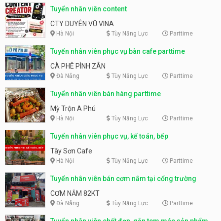
Tuyển nhân viên content
CTY DUYÊN VŨ VINA
Hà Nội
Tùy Năng Lực
Parttime
Tuyển nhân viên phục vụ bàn cafe parttime
CÀ PHÊ PÌNH ZÂN
Đà Nẵng
Tùy Năng Lực
Parttime
Tuyển nhân viên bán hàng parttime
Mỳ Trộn A Phú
Hà Nội
Tùy Năng Lực
Parttime
Tuyển nhân viên phục vụ, kế toán, bếp
Tây Sơn Cafe
Hà Nội
Tùy Năng Lực
Parttime
Tuyển nhân viên bán cơm nắm tại cổng trường
CƠM NẮM 82KT
Đà Nẵng
Tùy Năng Lực
Parttime
Tuyển nhân viên chốt đơn, gắn tem mác sản phẩm