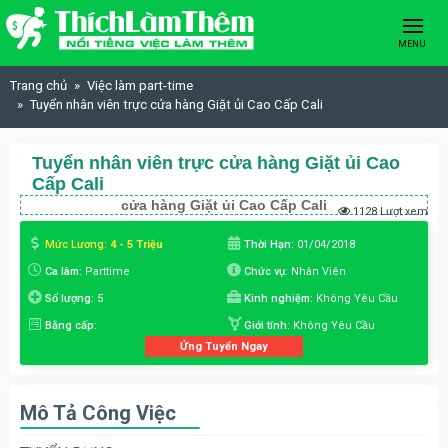
Skip to content
MENU
Trang chủ
Việc làm part-time
Tuyển nhân viên trực cửa hàng Giặt ủi Cao Cấp Cali
Tuyển nhân viên trực cửa hàng Giặt ủi Cao
Cấp Cali
cửa hàng Giặt ủi Cao Cấp Cali
1128 Lượt xem
Mức Lương:
4 - 5 Triệu
Thời Hạn:
01/04/2018
Ca làm:
Parttime
Chức vụ:
Nhân Viên
Số lượng:
5
Kinh nghiệm:
Không Yêu Cầu
Bằng cấp:
Giới tính:
Không Yêu Cầu
Ứng Tuyển Ngay
Mô Tả Công Việc