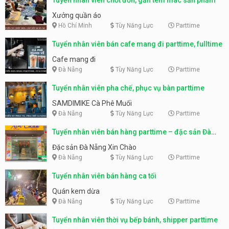
Xưởng quần áo
Hồ Chí Minh
Tùy Năng Lực
Parttime
Tuyển nhân viên bán cafe mang đi parttime, fulltime
Cafe mang đi
Đà Nẵng
Tùy Năng Lực
Parttime
Tuyển nhân viên pha chế, phục vụ bàn parttime
SAMDIMIKE Cà Phê Muối
Đà Nẵng
Tùy Năng Lực
Parttime
Tuyển nhân viên bán hàng parttime – đặc sản Đà
Nẵng
Đặc sản Đà Nẵng Xin Chào
Đà Nẵng
Tùy Năng Lực
Parttime
Tuyển nhân viên bán hàng ca tối
Quán kem dừa
Đà Nẵng
Tùy Năng Lực
Parttime
Tuyển nhân viên thời vụ bếp bánh, shipper parttime