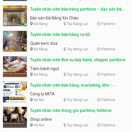
Tuyển nhân viên bán hàng parttime – đặc sản Đà
Nẵng
Đặc sản Đà Nẵng Xin Chào
Đà Nẵng
Tùy Năng Lực
Parttime
Tuyển nhân viên bán hàng ca tối
Quán kem dừa
Đà Nẵng
Tùy Năng Lực
Parttime
Tuyển nhân viên thời vụ bếp bánh, shipper parttime
Tiệm bánh ngọt
Đà Nẵng
Tùy Năng Lực
Parttime
Tuyển nhân viên bán hàng, marketing, kho –
parttime, fulltime
Công ty MITA
Hà Nội
Tùy Năng Lực
Parttime
Tuyển nhân viên đóng gói partime, fulltime
Shop online
Hà Nội
Tùy Năng Lực
Parttime