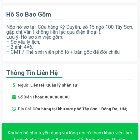
Hồ Sơ Bao Gồm
Nộp hồ sơ tại: Cửa hàng Kỳ Duyên, số 15 ngõ 100 Tây Sơn,
gặp chị Vân ( không liên lạc qua điện thoại );
Lưu ý: Hồ sơ xin việc gồm:
– Sơ yếu lý lịch;
– 2 ảnh 4×6;
– CMT / Thẻ sinh viên phô tô + bản gốc để đối chiếu.
Thông Tin Liên Hệ
Người Liên Hệ:
Quản lý nhân sự
Số Điện Thoại:
0000000000
Địa Chỉ:
Cửa hàng tại khu vực phố Tây Sơn - Đống Đa, HN;
Khi liên hệ nhà tuyển dụng vui lòng nói rõ tham khảo việc làm
tại website:
thichlamthem.com
để được ưu tiên khi ứng