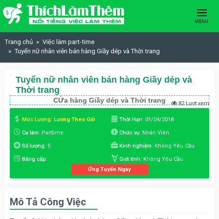
Skip to content
MENU
Trang chủ
Việc làm part-time
Tuyển nữ nhân viên bán hàng Giầy dép và Thời trang
Tuyển nữ nhân viên bán hàng Giầy dép và
Thời trang
CỬa hàng Giầy dép và Thời trang
82 Lượt xem
Mức Lương:
Lương Theo Giờ
Thời Hạn:
01/04/2018
Ca làm:
Parttime
Chức vụ:
Nhân Viên
Số lượng:
5
Kinh nghiệm:
Không Yêu Cầu
Bằng cấp:
Giới tính:
Không Yêu Cầu
Ứng Tuyển Ngay
Mô Tả Công Việc