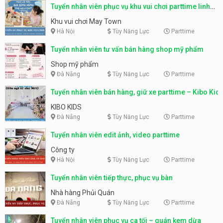
Tuyển nhân viên phục vụ khu vui chơi parttime linh
động
Khu vui chơi May Town
Hà Nội
Tùy Năng Lực
Parttime
Tuyển nhân viên tư vấn bán hàng shop mỹ phẩm
Shop mỹ phẩm
Đà Nẵng
Tùy Năng Lực
Parttime
Tuyển nhân viên bán hàng, giữ xe parttime – Kibo Kid
KIBO KIDS
Đà Nẵng
Tùy Năng Lực
Parttime
Tuyển nhân viên edit ảnh, video parttime
Công ty
Hà Nội
Tùy Năng Lực
Parttime
Tuyển nhân viên tiếp thực, phục vụ bàn
Nhà hàng Phủi Quán
Đà Nẵng
Tùy Năng Lực
Parttime
Tuyển nhân viên phục vụ ca tối – quán kem dừa