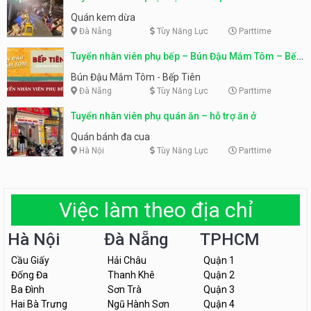
Quán kem dừa
Đà Nẵng
Tùy Năng Lực
Parttime
Tuyển nhân viên phụ bếp – Bún Đậu Mắm Tôm – Bếp
Tiên
Bún Đậu Mắm Tôm - Bếp Tiên
Đà Nẵng
Tùy Năng Lực
Parttime
Tuyển nhân viên phụ quán ăn – hỗ trợ ăn ở
Quán bánh đa cua
Hà Nội
Tùy Năng Lực
Parttime
Việc làm theo địa chỉ
Hà Nội
Đà Nẵng
TPHCM
Cầu Giấy
Hải Châu
Quận 1
Đống Đa
Thanh Khê
Quận 2
Ba Đình
Sơn Trà
Quận 3
Hai Bà Trưng
Ngũ Hành Sơn
Quận 4