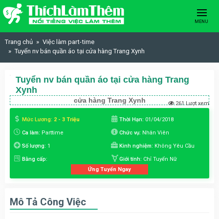
Skip to content
MENU
Trang chủ
Việc làm part-time
Tuyển nv bán quần áo tại cửa hàng Trang Xynh
Tuyển nv bán quần áo tại cửa hàng Trang
Xynh
cửa hàng Trang Xynh
261 Lượt xem
Mức Lương:
2 - 3 Triệu
Thời Hạn:
01/04/2018
Ca làm:
Parttime
Chức vụ:
Nhân Viên
Số lượng:
1
Kinh nghiệm:
Không Yêu Cầu
Bằng cấp:
Giới tính:
Chỉ Tuyển Nữ
Ứng Tuyển Ngay
Mô Tả Công Việc