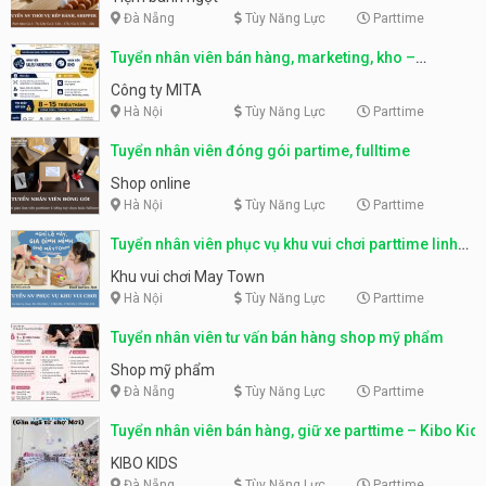
Đà Nẵng
Tùy Năng Lực
Parttime
Tuyển nhân viên bán hàng, marketing, kho –
parttime, fulltime
Công ty MITA
Hà Nội
Tùy Năng Lực
Parttime
Tuyển nhân viên đóng gói partime, fulltime
Shop online
Hà Nội
Tùy Năng Lực
Parttime
Tuyển nhân viên phục vụ khu vui chơi parttime linh
động
Khu vui chơi May Town
Hà Nội
Tùy Năng Lực
Parttime
Tuyển nhân viên tư vấn bán hàng shop mỹ phẩm
Shop mỹ phẩm
Đà Nẵng
Tùy Năng Lực
Parttime
Tuyển nhân viên bán hàng, giữ xe parttime – Kibo Kid
KIBO KIDS
Đà Nẵng
Tùy Năng Lực
Parttime