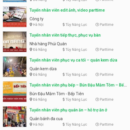
Tuyển nhân viên edit ảnh, video parttime
Công ty
Hà Nội
Tùy Năng Lực
Parttime
Tuyển nhân viên tiếp thực, phục vụ bàn
Nhà hàng Phủi Quán
Đà Nẵng
Tùy Năng Lực
Parttime
Tuyển nhân viên phục vụ ca tối – quán kem dừa
Quán kem dừa
Đà Nẵng
Tùy Năng Lực
Parttime
Tuyển nhân viên phụ bếp – Bún Đậu Mắm Tôm – Bếp
Tiên
Bún Đậu Mắm Tôm - Bếp Tiên
Đà Nẵng
Tùy Năng Lực
Parttime
Tuyển nhân viên phụ quán ăn – hỗ trợ ăn ở
Quán bánh đa cua
Hà Nội
Tùy Năng Lực
Parttime