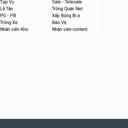
Tạp Vụ
Sale - Telesale
Tuyển nhân viên phụ quán ăn
Lễ Tân
Trông Quán Net
– hỗ trợ ăn ở
PG - PB
Xếp Bóng Bi a
Quán bánh đa cua
Trông Xe
Bảo Vệ
Nhân viên Kho
Nhân viên content
Tuyển nhân viên sale,
marketing
Công ty
Tuyển nhân viên bán hàng
parttime
GÀ GÔ FASTFOOD
Tuyển nhân viên bán hàng
parttime
Húp Tea
Tuyển nhân viên pha chế
tiệm trà sữa
TRÀ SỮA THÁI LAN
SONGKRAN