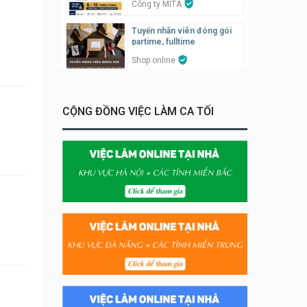
Công ty MITA
Tuyển nhân viên đóng gói
partime, fulltime
Shop online
Tuyển nhân viên phục vụ
khu vui chơi parttime linh
động
CỘNG ĐỒNG VIỆC LÀM CA TỐI
Khu vui chơi May Town
Tuyển nhân viên bán hàng,
giữ xe parttime – Kibo Kid
KIBO KIDS
Tuyển nhân viên edit ảnh,
video parttime
Công ty
Tuyển nhân viên tiếp thực,
phục vụ bàn
Nhà hàng Phủi Quán