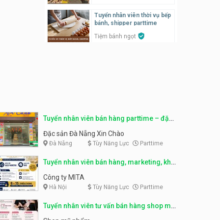
Tuyển nhân viên thời vụ bếp
Tuyển nhân viên pha chế,
bánh, shipper parttime
phục vụ bàn
Tiệm bánh ngọt
SNACK BAR NHẬT
Tuyển nhân viên bán hàng,
marketing, kho – parttime,
Tuyển quản lý, kế toán ca,
fulltime
bếp, bếp chính lương cao
Công ty MITA
Nhà hàng Phố Men Chill
Tuyển nhân viên đóng gói
partime, fulltime
Tuyển nhân viên đóng gói
parttime
Tuyển nhân viên bán hàng parttime – đặc
Shop online
Shop online
sản Đà Nẵng
Đặc sản Đà Nẵng Xin Chào
Đà Nẵng
Tùy Năng Lực
Parttime
Tuyển nhân viên phục vụ
khu vui chơi parttime linh
Tuyển nhân viên phục vụ
động
bàn, phụ bếp
Tuyển nhân viên bán hàng, marketing, kho
Khu vui chơi May Town
MEEAWN TOWN x Chim quay
– parttime, fulltime
Công ty MITA
Hà Nội
Tùy Năng Lực
Parttime
Tuyển nhân viên tư vấn bán
hàng shop mỹ phẩm
Tuyển nhân viên phục vụ
bàn parttime
Tuyển nhân viên tư vấn bán hàng shop mỹ
Shop mỹ phẩm
phẩm
Quán ăn, Cafe