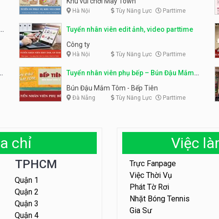
Khu vui chơi May Town
Hà Nội
Tùy Năng Lực
Parttime
e
Tuyển nhân viên edit ảnh, video parttime
Công ty
Hà Nội
Tùy Năng Lực
Parttime
em
Tuyển nhân viên phụ bếp – Bún Đậu Mắm
Tôm – Bếp Tiên
Bún Đậu Mắm Tôm - Bếp Tiên
Đà Nẵng
Tùy Năng Lực
Parttime
a chỉ
Việc l
TPHCM
Trực Fanpage
Việc Thời Vụ
Quận 1
Phát Tờ Rơi
Quận 2
Nhặt Bóng Tennis
Quận 3
Gia Sư
Quận 4