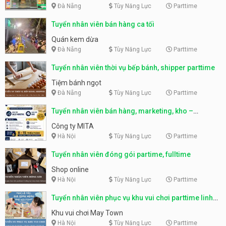
Đà Nẵng
Tùy Năng Lực
Parttime
Tuyển nhân viên bán hàng ca tối
Quán kem dừa
Đà Nẵng
Tùy Năng Lực
Parttime
Tuyển nhân viên thời vụ bếp bánh, shipper parttime
Tiệm bánh ngọt
Đà Nẵng
Tùy Năng Lực
Parttime
Tuyển nhân viên bán hàng, marketing, kho –
parttime, fulltime
Công ty MITA
Hà Nội
Tùy Năng Lực
Parttime
Tuyển nhân viên đóng gói partime, fulltime
Shop online
Hà Nội
Tùy Năng Lực
Parttime
Tuyển nhân viên phục vụ khu vui chơi parttime linh
động
Khu vui chơi May Town
Hà Nội
Tùy Năng Lực
Parttime