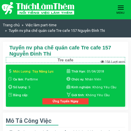
Skip to content
MENU
Trang chủ
Việc làm part-time
Tuyển nv pha chế quán cafe Tre cafe 157 Nguyễn Đình Thi
Tuyển nv pha chế quán cafe Tre cafe 157
Nguyễn Đình Thi
Tre cafe
156 Lượt xem
Mức Lương:
Tùy Năng Lực
Thời Hạn:
01/04/2018
Ca làm:
Parttime
Chức vụ:
Nhân Viên
Số lượng:
5
Kinh nghiệm:
Không Yêu Cầu
Bằng cấp:
Giới tính:
Không Yêu Cầu
Ứng Tuyển Ngay
Mô Tả Công Việc