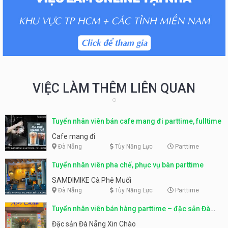
VIỆC LÀM THÊM LIÊN QUAN
Tuyển nhân viên bán cafe mang đi parttime, fulltime
Cafe mang đi
Đà Nẵng
Tùy Năng Lực
Parttime
Tuyển nhân viên pha chế, phục vụ bàn parttime
SAMDIMIKE Cà Phê Muối
Đà Nẵng
Tùy Năng Lực
Parttime
Tuyển nhân viên bán hàng parttime – đặc sản Đà
Nẵng
Đặc sản Đà Nẵng Xin Chào