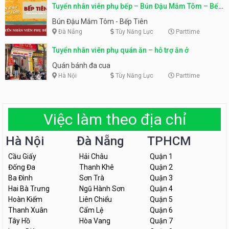
Tuyển nhân viên phụ bếp – Bún Đậu Mắm Tôm – Bếp
Tiên
Bún Đậu Mắm Tôm - Bếp Tiên
Đà Nẵng
Tùy Năng Lực
Parttime
Tuyển nhân viên phụ quán ăn – hỗ trợ ăn ở
Quán bánh đa cua
Hà Nội
Tùy Năng Lực
Parttime
Việc làm theo địa chỉ
Hà Nội
Đà Nẵng
TPHCM
Cầu Giấy
Hải Châu
Quận 1
Đống Đa
Thanh Khê
Quận 2
Ba Đình
Sơn Trà
Quận 3
Hai Bà Trưng
Ngũ Hành Sơn
Quận 4
Hoàn Kiếm
Liên Chiểu
Quận 5
Thanh Xuân
Cẩm Lệ
Quận 6
Tây Hồ
Hòa Vang
Quận 7