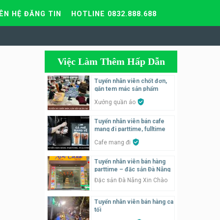
IÊN HỆ ĐĂNG TIN
HOTLINE 0832.888.688
Việc Làm Thêm Hấp Dẫn
Tuyển nhân viên chốt đơn,
gắn tem mác sản phẩm
Xưởng quần áo
Tuyển nhân viên bán cafe
mang đi parttime, fulltime
Cafe mang đi
Tuyển nhân viên bán hàng
parttime – đặc sản Đà Nẵng
Đặc sản Đà Nẵng Xin Chào
Tuyển nhân viên bán hàng ca
tối