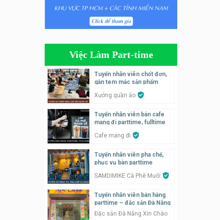
Tuyển nhân viên tiếp thực,
phục vụ bàn
Nhà hàng Phủi Quán
Việc Làm Part-time
Tuyển nhân viên phụ quán ăn
– hỗ trợ ăn ở
Tuyển nhân viên chốt đơn,
gắn tem mác sản phẩm
Quán bánh đa cua
Xưởng quần áo
Tuyển nhân viên bán hàng
Tuyển nhân viên bán cafe
parttime
mang đi parttime, fulltime
GÀ GÔ FASTFOOD
Cafe mang đi
Tuyển nhân viên bán hàng
Tuyển nhân viên pha chế,
parttime
phục vụ bàn parttime
Húp Tea
SAMDIMIKE Cà Phê Muối
Tuyển nhân viên bán hàng
Tuyển nhân viên pha chế
parttime – đặc sản Đà Nẵng
tiệm trà sữa
Đặc sản Đà Nẵng Xin Chào
TRÀ SỮA THÁI LAN