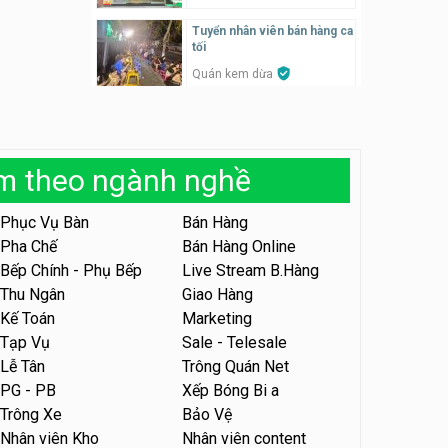
SONGKRAN
Tuyển nhân viên bán hàng ca
Tuyển nhân viên tư vấn bán
tối
hàng tiệm bánh ngọt
Quán kem dừa
Tiệm bánh ngọt
Tuyển nhân viên thời vụ bếp
bánh, shipper parttime
Tuyển nhân viên pha chế,
phục vụ bàn
Tiệm bánh ngọt
àm theo ngành nghề
SNACK BAR NHẬT
Tuyển nhân viên bán hàng,
marketing, kế toán, kho –
Phục Vụ Bàn
Bán Hàng
Tuyển quản lý, kế toán ca,
parttime, fulltime
bếp, bếp chính lương cao
Pha Chế
Bán Hàng Online
Công ty MITA
Nhà hàng Phố Men Chill
Bếp Chính - Phụ Bếp
Live Stream B.Hàng
Thu Ngân
Giao Hàng
Tuyển nhân viên đóng gói
partime, fulltime
Tuyển nhân viên đóng gói
Kế Toán
Marketing
parttime
Shop online
Tạp Vụ
Sale - Telesale
Shop online
Lễ Tân
Trông Quán Net
Tuyển nhân viên phục vụ
PG - PB
Xếp Bóng Bi a
khu vui chơi parttime linh
Tuyển nhân viên phục vụ
Trông Xe
Bảo Vệ
động
bàn, phụ bếp
Khu vui chơi May Town
Nhân viên Kho
Nhân viên content
MEEAWN TOWN x Chim quay