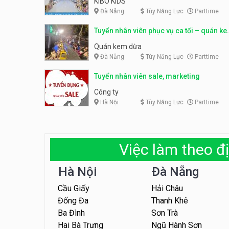
KIBO KIDS
Đà Nẵng
Tùy Năng Lực
Parttime
Tuyển nhân viên phục vụ ca tối – quán k
dừa
Quán kem dừa
Đà Nẵng
Tùy Năng Lực
Parttime
Tuyển nhân viên sale, marketing
Công ty
Hà Nội
Tùy Năng Lực
Parttime
Việc làm theo đị
Hà Nội
Đà Nẵng
Cầu Giấy
Hải Châu
Đống Đa
Thanh Khê
Ba Đình
Sơn Trà
Hai Bà Trưng
Ngũ Hành Sơn