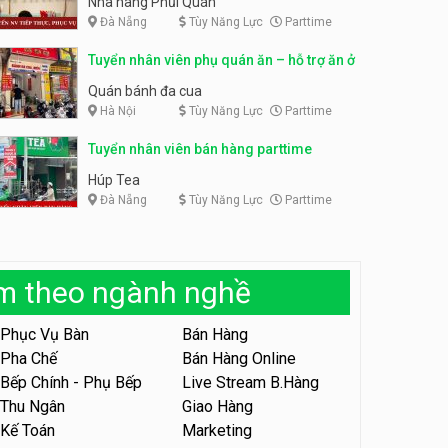
Nhà hàng Phủi Quán
Đà Nẵng
Tùy Năng Lực
Parttime
Tuyển nhân viên phục vụ ca
tối – quán kem dừa
Tuyển nhân viên pha chế,
Tuyển nhân viên phụ quán ăn – hỗ trợ ăn ở
phục vụ bàn parttime
Quán kem dừa
Cafe Vợt
Quán bánh đa cua
Hà Nội
Tùy Năng Lực
Parttime
Tuyển nhân viên phụ bếp –
Bún Đậu Mắm Tôm – Bếp
Tiên
Tuyển nhân viên bán hàng parttime
Bún Đậu Mắm Tôm - Bếp Tiên
Húp Tea
Đà Nẵng
Tùy Năng Lực
Parttime
Tuyển nhân viên phụ quán ăn
– hỗ trợ ăn ở
Quán bánh đa cua
àm theo ngành nghề
Tuyển nhân viên sale,
marketing
Phục Vụ Bàn
Bán Hàng
Công ty
Pha Chế
Bán Hàng Online
Bếp Chính - Phụ Bếp
Live Stream B.Hàng
Tuyển nhân viên bán hàng
parttime
Thu Ngân
Giao Hàng
Kế Toán
Marketing
GÀ GÔ FASTFOOD