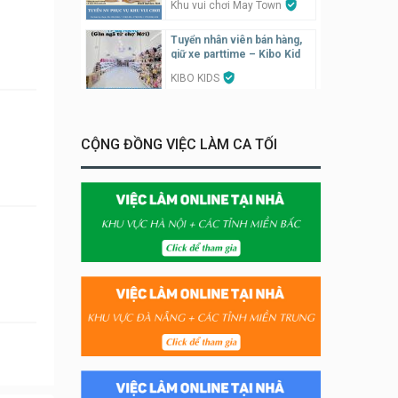
Khu vui chơi May Town
Tuyển nhân viên bán hàng,
giữ xe parttime – Kibo Kid
KIBO KIDS
Tuyển nhân viên edit ảnh,
video parttime
CỘNG ĐỒNG VIỆC LÀM CA TỐI
Công ty
Tuyển nhân viên tiếp thực,
phục vụ bàn
Nhà hàng Phủi Quán
Tuyển nhân viên phụ quán ăn
– hỗ trợ ăn ở
Quán bánh đa cua
Tuyển nhân viên bán hàng
parttime
GÀ GÔ FASTFOOD