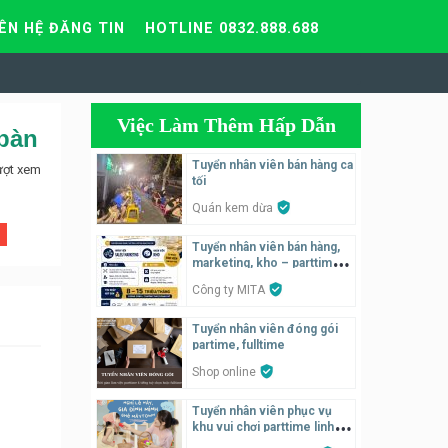
IÊN HỆ ĐĂNG TIN
HOTLINE 0832.888.688
Việc Làm Thêm Hấp Dẫn
 bàn
Tuyển nhân viên bán hàng ca
ượt xem
tối
Quán kem dừa
Tuyển nhân viên bán hàng,
marketing, kho – parttime,
fulltime
Công ty MITA
Tuyển nhân viên đóng gói
partime, fulltime
Shop online
Tuyển nhân viên phục vụ
khu vui chơi parttime linh
động