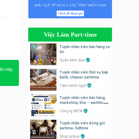
Tuyển nhân viên bán hàng
parttime
Húp Tea
Việc Làm Part-time
Tuyển nhân viên pha chế
tiệm trà sữa
Tuyển nhân viên bán hàng ca
TRÀ SỮA THÁI LAN
tối
SONGKRAN
Quán kem dừa
Tuyển nhân viên tư vấn bán
ển hãy
Tuyển nhân viên thời vụ bếp
hàng tiệm bánh ngọt
bánh, shipper parttime
Tiệm bánh ngọt
Tiệm bánh ngọt
Tuyển nhân viên pha chế,
Tuyển nhân viên bán hàng,
phục vụ bàn
marketing, kho – parttime,
fulltime
SNACK BAR NHẬT
Công ty MITA
Tuyển nhân viên đóng gói
Tuyển quản lý, kế toán ca,
partime, fulltime
bếp, bếp chính lương cao
Shop online
Nhà hàng Phố Men Chill