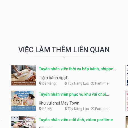
VIỆC LÀM THÊM LIÊN QUAN
Tuyển nhân viên thời vụ bếp bánh, shipper
parttime
Tiệm bánh ngọt
Đà Nẵng
Tùy Năng Lực
Parttime
Tuyển nhân viên phục vụ khu vui chơi
parttime linh động
Khu vui chơi May Town
Hà Nội
Tùy Năng Lực
Parttime
e
Tuyển nhân viên edit ảnh, video parttime