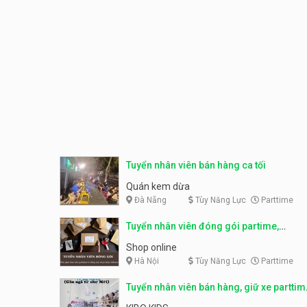
Tuyển nhân viên bán hàng ca tối
Quán kem dừa
Đà Nẵng
Tùy Năng Lực
Parttime
Tuyển nhân viên đóng gói partime,
fulltime
Shop online
Hà Nội
Tùy Năng Lực
Parttime
Tuyển nhân viên bán hàng, giữ xe parttim
– Kibo Kid