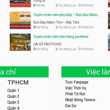
Công ty
Hà Nội
Tùy Năng Lực
Parttime
em
Tuyển nhân viên phụ bếp – Bún Đậu Mắm
Tôm – Bếp Tiên
Bún Đậu Mắm Tôm - Bếp Tiên
Đà Nẵng
Tùy Năng Lực
Parttime
Tuyển nhân viên bán hàng parttime
GÀ GÔ FASTFOOD
Đà Nẵng
Tùy Năng Lực
Parttime
a chỉ
Việc l
TPHCM
Trực Fanpage
Việc Thời Vụ
Quận 1
Phát Tờ Rơi
Quận 2
Nhặt Bóng Tennis
Quận 3
Gia Sư
Quận 4