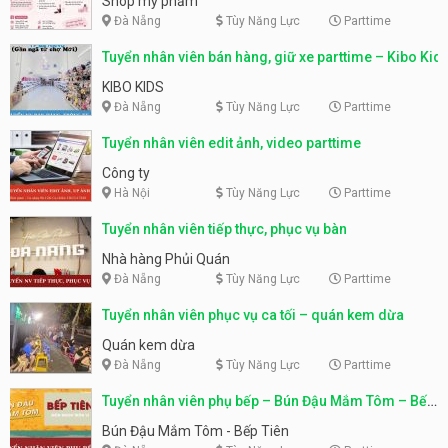
Shop mỹ phẩm
Đà Nẵng
Tùy Năng Lực
Parttime
Tuyển nhân viên bán hàng, giữ xe parttime – Kibo Kid
KIBO KIDS
Đà Nẵng
Tùy Năng Lực
Parttime
Tuyển nhân viên edit ảnh, video parttime
Công ty
Hà Nội
Tùy Năng Lực
Parttime
Tuyển nhân viên tiếp thực, phục vụ bàn
Nhà hàng Phủi Quán
Đà Nẵng
Tùy Năng Lực
Parttime
Tuyển nhân viên phục vụ ca tối – quán kem dừa
Quán kem dừa
Đà Nẵng
Tùy Năng Lực
Parttime
Tuyển nhân viên phụ bếp – Bún Đậu Mắm Tôm – Bếp
Tiên
Bún Đậu Mắm Tôm - Bếp Tiên