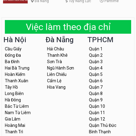
Đà Nẵng
Tùy Năng Lực
Parttime
Việc làm theo địa chỉ
Hà Nội
Đà Nẵng
TPHCM
Cầu Giấy
Hải Châu
Quận 1
Đống Đa
Thanh Khê
Quận 2
Ba Đình
Sơn Trà
Quận 3
Hai Bà Trưng
Ngũ Hành Sơn
Quận 4
Hoàn Kiếm
Liên Chiểu
Quận 5
Thanh Xuân
Cẩm Lệ
Quận 6
Tây Hồ
Hòa Vang
Quận 7
Long Biên
Quận 8
Hà Đông
Quận 9
Bắc Từ Liêm
Quận 10
Nam Từ Liêm
Quận 11
Gia Lâm
Quận 12
Hoàng Mai
Quận Thủ Đức
Thanh Trì
Bình Thạnh