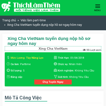
Skip to content
MENU
Trang chủ
Việc làm part-time
Xing Cha VietNam tuyển dụng nộp hồ sơ ngay hôm nay
Xing Cha VietNam tuyển dụng nộp hồ sơ
ngay hôm nay
Xing Cha VietNam
99 Lượt xem
Mức Lương:
Tùy Năng Lực
Thời Hạn:
01/04/2018
Ca làm:
Parttime
Chức vụ:
Nhân Viên
Số lượng:
5
Kinh nghiệm:
Không Yêu Cầu
Bằng cấp:
Giới tính:
Không Yêu Cầu
Ứng Tuyển Ngay
Mô Tả Công Việc