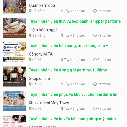
Quán kem dừa
Đà Nẵng
Tùy Năng Lực
Parttime
Tuyển nhân viên thời vụ bếp bánh, shipper parttime
Tiệm bánh ngọt
Đà Nẵng
Tùy Năng Lực
Parttime
Tuyển nhân viên bán hàng, marketing, kho –
parttime, fulltime
Công ty MITA
Hà Nội
Tùy Năng Lực
Parttime
Tuyển nhân viên đóng gói partime, fulltime
Shop online
Hà Nội
Tùy Năng Lực
Parttime
Tuyển nhân viên phục vụ khu vui chơi parttime linh
động
Khu vui chơi May Town
Hà Nội
Tùy Năng Lực
Parttime
Tuyển nhân viên tư vấn bán hàng shop mỹ phẩm