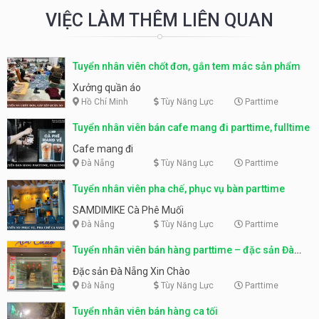
VIỆC LÀM THÊM LIÊN QUAN
Tuyển nhân viên chốt đơn, gắn tem mác sản phẩm
Xưởng quần áo
Hồ Chí Minh
Tùy Năng Lực
Parttime
Tuyển nhân viên bán cafe mang đi parttime, fulltime
Cafe mang đi
Đà Nẵng
Tùy Năng Lực
Parttime
Tuyển nhân viên pha chế, phục vụ bàn parttime
SAMDIMIKE Cà Phê Muối
Đà Nẵng
Tùy Năng Lực
Parttime
Tuyển nhân viên bán hàng parttime – đặc sản Đà
Nẵng
Đặc sản Đà Nẵng Xin Chào
Đà Nẵng
Tùy Năng Lực
Parttime
Tuyển nhân viên bán hàng ca tối