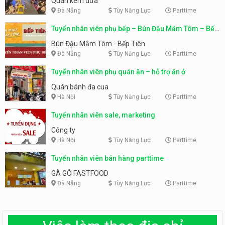
Quán kem dừa
Đà Nẵng
Tùy Năng Lực
Parttime
Tuyển nhân viên phụ bếp – Bún Đậu Mắm Tôm – Bếp
Tiên
Bún Đậu Mắm Tôm - Bếp Tiên
Đà Nẵng
Tùy Năng Lực
Parttime
Tuyển nhân viên phụ quán ăn – hỗ trợ ăn ở
Quán bánh đa cua
Hà Nội
Tùy Năng Lực
Parttime
Tuyển nhân viên sale, marketing
Công ty
Hà Nội
Tùy Năng Lực
Parttime
Tuyển nhân viên bán hàng parttime
GÀ GÔ FASTFOOD
Đà Nẵng
Tùy Năng Lực
Parttime