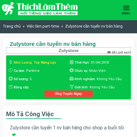
Skip to content
MENU
Trang chủ
Việc làm part-time
Zulystore cần tuyển nv bán hàng
Zulystore cần tuyển nv bán hàng
Zulystore
68 Lượt xem
Mức Lương:
Tùy Năng Lực
Thời Hạn:
01/04/2018
Ca làm:
Parttime
Chức vụ:
Nhân Viên
Số lượng:
5
Kinh nghiệm:
Không Yêu Cầu
Bằng cấp:
Giới tính:
Không Yêu Cầu
Ứng Tuyển Ngay
Mô Tả Công Việc
Zulystore cần tuyển 1 nv bán hàng cho shop ạ buổi tối
❤