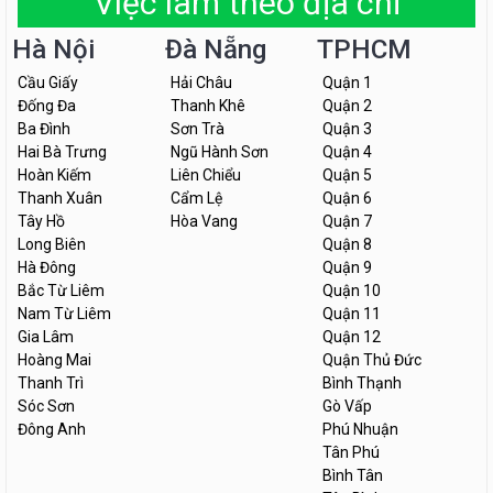
Việc làm theo địa chỉ
Hà Nội
Đà Nẵng
TPHCM
Cầu Giấy
Hải Châu
Quận 1
Đống Đa
Thanh Khê
Quận 2
Ba Đình
Sơn Trà
Quận 3
Hai Bà Trưng
Ngũ Hành Sơn
Quận 4
Hoàn Kiếm
Liên Chiểu
Quận 5
Thanh Xuân
Cẩm Lệ
Quận 6
Tây Hồ
Hòa Vang
Quận 7
Long Biên
Quận 8
Hà Đông
Quận 9
Bắc Từ Liêm
Quận 10
Nam Từ Liêm
Quận 11
Gia Lâm
Quận 12
Hoàng Mai
Quận Thủ Đức
Thanh Trì
Bình Thạnh
Sóc Sơn
Gò Vấp
Đông Anh
Phú Nhuận
Tân Phú
Bình Tân