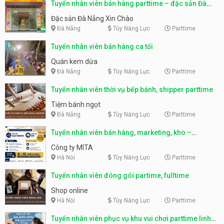
Tuyển nhân viên bán hàng parttime – đặc sản Đà
Nẵng
Đặc sản Đà Nẵng Xin Chào
Đà Nẵng
Tùy Năng Lực
Parttime
Tuyển nhân viên bán hàng ca tối
Quán kem dừa
Đà Nẵng
Tùy Năng Lực
Parttime
Tuyển nhân viên thời vụ bếp bánh, shipper parttime
Tiệm bánh ngọt
Đà Nẵng
Tùy Năng Lực
Parttime
Tuyển nhân viên bán hàng, marketing, kho –
parttime, fulltime
Công ty MITA
Hà Nội
Tùy Năng Lực
Parttime
Tuyển nhân viên đóng gói partime, fulltime
Shop online
Hà Nội
Tùy Năng Lực
Parttime
Tuyển nhân viên phục vụ khu vui chơi parttime linh