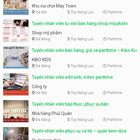
động
Khu vui chơi May Town
Hà Nội
Tùy Năng Lực
Parttime
Tuyển nhân viên tư vấn bán hàng shop mỹ phẩm
Shop mỹ phẩm
Đà Nẵng
Tùy Năng Lực
Parttime
Tuyển nhân viên bán hàng, giữ xe parttime – Kibo Kid
KIBO KIDS
Đà Nẵng
Tùy Năng Lực
Parttime
Tuyển nhân viên edit ảnh, video parttime
Công ty
Hà Nội
Tùy Năng Lực
Parttime
Tuyển nhân viên tiếp thực, phục vụ bàn
Nhà hàng Phủi Quán
Đà Nẵng
Tùy Năng Lực
Parttime
Tuyển nhân viên phục vụ ca tối – quán kem dừa